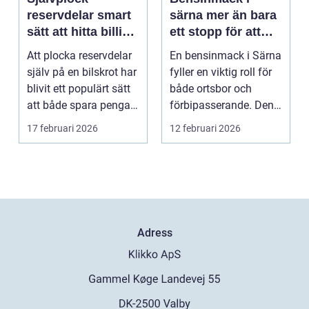
reservdelar smart
särna mer än bara
sätt att hitta billiga
ett stopp för att
bildelar
tanka
Att plocka reservdelar
En bensinmack i Särna
själv på en bilskrot har
fyller en viktig roll för
blivit ett populärt sätt
både ortsbor och
att både spara pengar
förbipasserande. Den
och g...
fungerar som e...
17 februari 2026
12 februari 2026
Adress