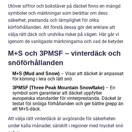
Utöver siffror och bokstäver på däcket finns en mängd
symboler och märkningar som berättar om dess
säkerhet, prestanda och lämplighet för olika
körförhållanden. Att förstå dessa gör det enklare att
välja rätt däck och undvika risker på vägen. Här går vi
igenom de vanligaste märkningarna och vad de betyder.
M+S och 3PMSF – vinterdäck och
snöförhållanden
– Visar att däcket är anpassat
M+S (Mud and Snow)
för körning i lera och lätt snö.
– En
3PMSF (Three Peak Mountain Snowflake)
symbol som garanterar att däcket uppfyller
europeiska standarder för vinterprestanda. Däcket är
testat för snöiga förhållanden och ger bättre grepp än
ett M+S-däck.
Att välja rätt vinterdäck är avgörande för säkerheten
under kalla månader, särskilt i regioner med mycket snö