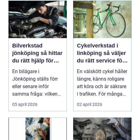
Bilverkstad
Cykelverkstad i
jönköping så hittar
linköping så väljer
du rätt hjälp för
du rätt service för
bilen
din cykel
En bilägare i
En välskött cykel håller
Jönköping ställs förr
längre, känns roligare
eller senare inför
att köra och är säkrare
samma fråga: vilken
i trafiken. För många
verkstad tar bäst hand
som cy...
05 april 2026
02 april 2026
om...