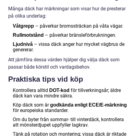
Många däck har märkningar som visar hur de presterar
på olika underlag:
– påverkar bromssträckan på våta vägar.
Våtgrepp
– påverkar bränsleförbrukningen.
Rullmotstånd
– vissa däck anger hur mycket vägbrus de
Ljudnivå
genererar.
Att jämföra dessa värden hjälper dig välja däck som
passar både körstil och vardagsbehov.
Praktiska tips vid köp
Kontrollera alltid
för tillverkningsår; äldre
DOT-kod
däck kan vara mindre säkra.
Köp däck som är
godkända enligt ECE/E-märkning
för europeiska standarder.
Om du byter från sommar- till vinterdäck, kontrollera
att mönsterdjupet uppfyller lagkrav.
Tänk på rotation och montering; vissa däck är riktade