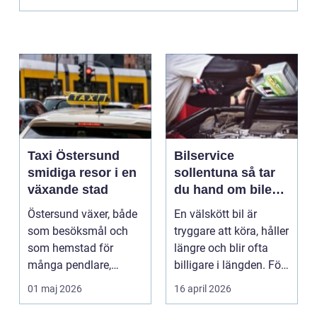
Taxi Östersund
Bilservice
smidiga resor i en
sollentuna så tar
växande stad
du hand om bilen
på ett smart sätt
Östersund växer, både
En välskött bil är
som besöksmål och
tryggare att köra, håller
som hemstad för
längre och blir ofta
många pendlare,
billigare i längden. För
studenter och
många bil...
01 maj 2026
16 april 2026
företagare. En...