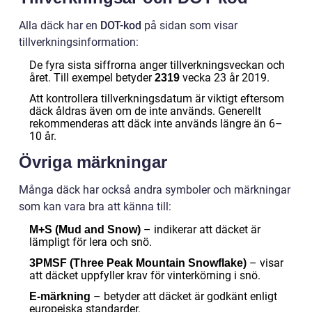
Alla däck har en
DOT-kod
på sidan som visar
tillverkningsinformation:
De fyra sista siffrorna anger tillverkningsveckan och
året. Till exempel betyder
vecka 23 år 2019.
2319
Att kontrollera tillverkningsdatum är viktigt eftersom
däck åldras även om de inte används. Generellt
rekommenderas att däck inte används längre än 6–
10 år.
Övriga märkningar
Många däck har också andra symboler och märkningar
som kan vara bra att känna till:
– indikerar att däcket är
M+S (Mud and Snow)
lämpligt för lera och snö.
– visar
3PMSF (Three Peak Mountain Snowflake)
att däcket uppfyller krav för vinterkörning i snö.
– betyder att däcket är godkänt enligt
E-märkning
europeiska standarder.