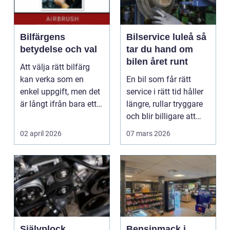
Bilfärgens
Bilservice luleå så
betydelse och val
tar du hand om
bilen året runt
Att välja rätt bilfärg
kan verka som en
En bil som får rätt
enkel uppgift, men det
service i rätt tid håller
är långt ifrån bara ett
längre, rullar tryggare
estetiskt bes...
och blir billigare att
äga. I ...
02 april 2026
07 mars 2026
Självplock
Bensinmack i