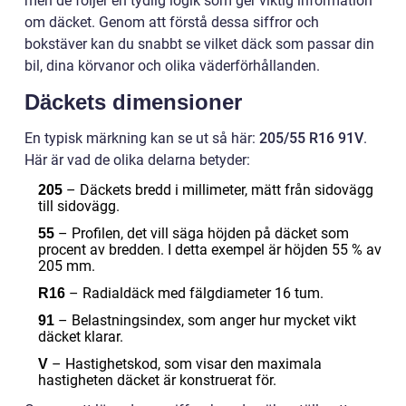
men de följer en tydlig logik som ger viktig information
om däcket. Genom att förstå dessa siffror och
bokstäver kan du snabbt se vilket däck som passar din
bil, dina körvanor och olika väderförhållanden.
Däckets dimensioner
En typisk märkning kan se ut så här:
205/55 R16 91V
.
Här är vad de olika delarna betyder:
– Däckets bredd i millimeter, mätt från sidovägg
205
till sidovägg.
– Profilen, det vill säga höjden på däcket som
55
procent av bredden. I detta exempel är höjden 55 % av
205 mm.
– Radialdäck med fälgdiameter 16 tum.
R16
– Belastningsindex, som anger hur mycket vikt
91
däcket klarar.
– Hastighetskod, som visar den maximala
V
hastigheten däcket är konstruerat för.