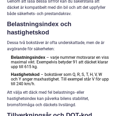
Genom att läsa dessa siffror kan du säkerställa att
däcket är kompatibelt med din bil och att det uppfyller
både säkerhets- och prestandakrav.
Belastningsindex och
hastighetskod
Dessa två bokstäver är ofta underskattade, men de är
avgörande för säkerheten:
– varje nummer motsvarar en viss
Belastningsindex
maximal vikt. Exempelvis betyder 91 att däcket klarar
upp till 615 kg.
– bokstäver som Q, R, S, T, H, V, W
Hastighetskod
och Y anger maxhastighet. Till exempel står V för upp
till 240 km/h.
Att välja ett däck med fel belastnings- eller
hastighetsindex kan påverka bilens stabilitet,
bromsförmåga och däckets livslängd.
Tillverkningsår och DOT-kod