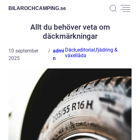
BILAROCHCAMPING.
se
Allt du behöver veta om
däckmärkningar
Däck
,
editorial
,
fjädring &
10 september
admi
växellåda
2025
n