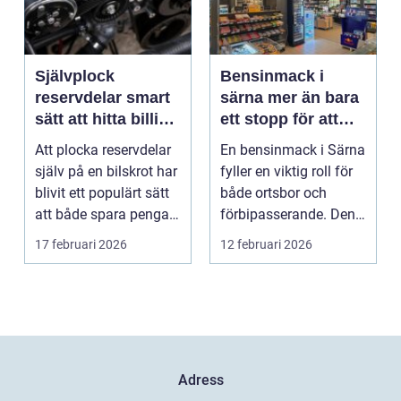
Självplock
Bensinmack i
reservdelar smart
särna mer än bara
sätt att hitta billiga
ett stopp för att
bildelar
tanka
Att plocka reservdelar
En bensinmack i Särna
själv på en bilskrot har
fyller en viktig roll för
blivit ett populärt sätt
både ortsbor och
att både spara pengar
förbipasserande. Den
och g...
fungerar som e...
17 februari 2026
12 februari 2026
Adress