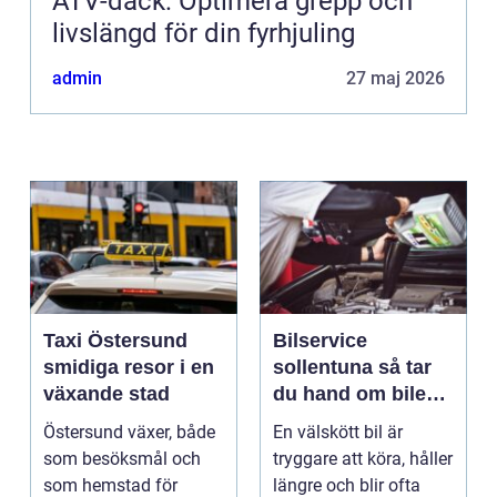
ATV-däck: Optimera grepp och
livslängd för din fyrhjuling
admin
27 maj 2026
Taxi Östersund
Bilservice
smidiga resor i en
sollentuna så tar
växande stad
du hand om bilen
på ett smart sätt
Östersund växer, både
En välskött bil är
som besöksmål och
tryggare att köra, håller
som hemstad för
längre och blir ofta