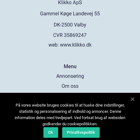
web:
www.klikko.dk
Menu
Annonsering
Om oss
Cookies
På vores website bruges cookies til at huske dine indstillinger,
Kontakta oss
statistik og personalisering af indhold og annoncer. Denne
Sitemap
information deles med tredjepart. Ved fortsat brug af websiden
godkender du cookiepolitikken.
Ok
Privatlivspolitik