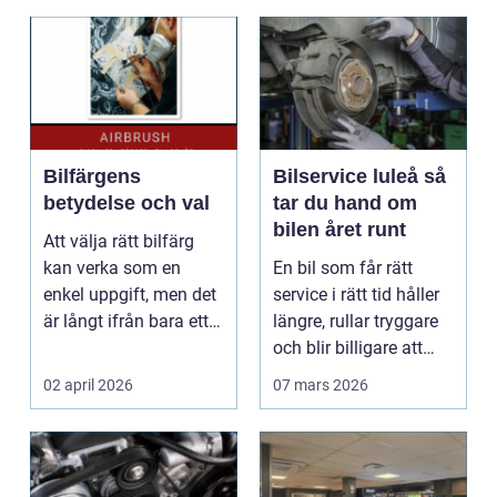
Bilfärgens
Bilservice luleå så
betydelse och val
tar du hand om
bilen året runt
Att välja rätt bilfärg
kan verka som en
En bil som får rätt
enkel uppgift, men det
service i rätt tid håller
är långt ifrån bara ett
längre, rullar tryggare
estetiskt bes...
och blir billigare att
äga. I ...
02 april 2026
07 mars 2026