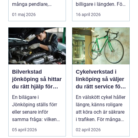
många pendlare,
billigare i längden. För
studenter och
många bil...
01 maj 2026
16 april 2026
företagare. En...
Bilverkstad
Cykelverkstad i
jönköping så hittar
linköping så väljer
du rätt hjälp för
du rätt service för
bilen
din cykel
En bilägare i
En välskött cykel håller
Jönköping ställs förr
längre, känns roligare
eller senare inför
att köra och är säkrare
samma fråga: vilken
i trafiken. För många
verkstad tar bäst hand
som cy...
05 april 2026
02 april 2026
om...