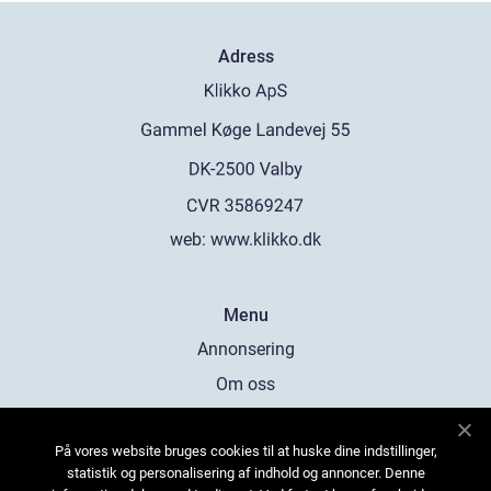
Adress
web:
www.klikko.dk
Menu
Annonsering
Om oss
Cookies
På vores website bruges cookies til at huske dine indstillinger,
Kontakta oss
statistik og personalisering af indhold og annoncer. Denne
Sitemap