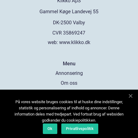
web:
www.klikko.dk
Menu
Annonsering
Om oss
Cookies
På vores website bruges cookies til at huske dine indstillinger,
Kontakta oss
statistik og personalisering af indhold og annoncer. Denne
Sitemap
information deles med tredjepart. Ved fortsat brug af websiden
godkender du cookiepolitikken.
Ok
Privatlivspolitik