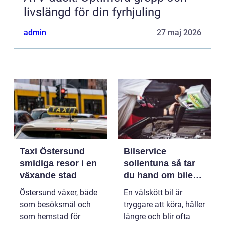
livslängd för din fyrhjuling
admin
27 maj 2026
Taxi Östersund
Bilservice
smidiga resor i en
sollentuna så tar
växande stad
du hand om bilen
på ett smart sätt
Östersund växer, både
En välskött bil är
som besöksmål och
tryggare att köra, håller
som hemstad för
längre och blir ofta