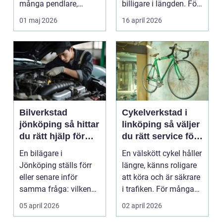
många pendlare,
billigare i längden. För
studenter och
många bil...
01 maj 2026
16 april 2026
företagare. En...
Bilverkstad
Cykelverkstad i
jönköping så hittar
linköping så väljer
du rätt hjälp för
du rätt service för
bilen
din cykel
En bilägare i
En välskött cykel håller
Jönköping ställs förr
längre, känns roligare
eller senare inför
att köra och är säkrare
samma fråga: vilken
i trafiken. För många
verkstad tar bäst hand
som cy...
05 april 2026
02 april 2026
om...