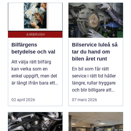
Bilfärgens
Bilservice luleå så
betydelse och val
tar du hand om
bilen året runt
Att välja rätt bilfärg
kan verka som en
En bil som får rätt
enkel uppgift, men det
service i rätt tid håller
är långt ifrån bara ett
längre, rullar tryggare
estetiskt bes...
och blir billigare att
äga. I ...
02 april 2026
07 mars 2026