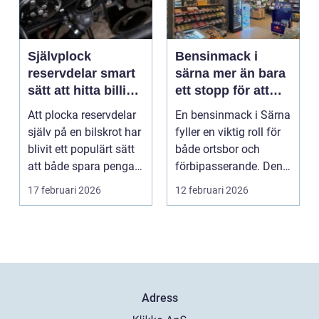
Självplock
Bensinmack i
reservdelar smart
särna mer än bara
sätt att hitta billiga
ett stopp för att
bildelar
tanka
Att plocka reservdelar
En bensinmack i Särna
själv på en bilskrot har
fyller en viktig roll för
blivit ett populärt sätt
både ortsbor och
att både spara pengar
förbipasserande. Den
och g...
fungerar som e...
17 februari 2026
12 februari 2026
Adress