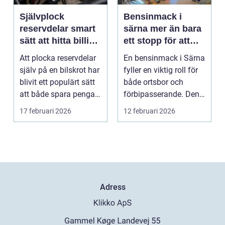
Självplock
Bensinmack i
reservdelar smart
särna mer än bara
sätt att hitta billiga
ett stopp för att
bildelar
tanka
Att plocka reservdelar
En bensinmack i Särna
själv på en bilskrot har
fyller en viktig roll för
blivit ett populärt sätt
både ortsbor och
att både spara pengar
förbipasserande. Den
och g...
fungerar som e...
17 februari 2026
12 februari 2026
Adress