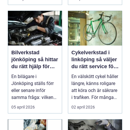
företagare. En...
Bilverkstad
Cykelverkstad i
jönköping så hittar
linköping så väljer
du rätt hjälp för
du rätt service för
bilen
din cykel
En bilägare i
En välskött cykel håller
Jönköping ställs förr
längre, känns roligare
eller senare inför
att köra och är säkrare
samma fråga: vilken
i trafiken. För många
verkstad tar bäst hand
som cy...
05 april 2026
02 april 2026
om...