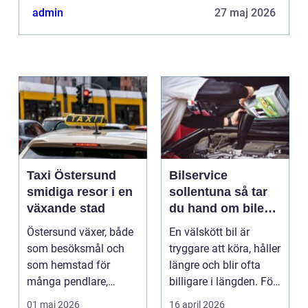
admin
27 maj 2026
Taxi Östersund
Bilservice
smidiga resor i en
sollentuna så tar
växande stad
du hand om bilen
på ett smart sätt
Östersund växer, både
En välskött bil är
som besöksmål och
tryggare att köra, håller
som hemstad för
längre och blir ofta
många pendlare,
billigare i längden. För
studenter och
många bil...
01 maj 2026
16 april 2026