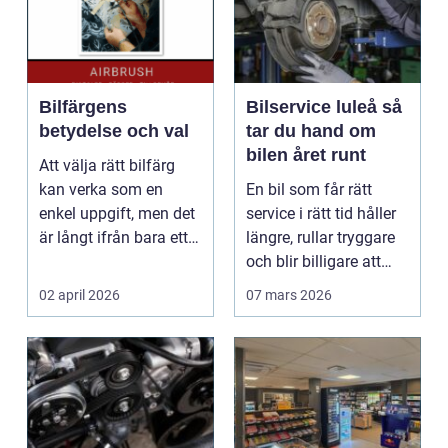
Bilfärgens
Bilservice luleå så
betydelse och val
tar du hand om
bilen året runt
Att välja rätt bilfärg
kan verka som en
En bil som får rätt
enkel uppgift, men det
service i rätt tid håller
är långt ifrån bara ett
längre, rullar tryggare
estetiskt bes...
och blir billigare att
äga. I ...
02 april 2026
07 mars 2026