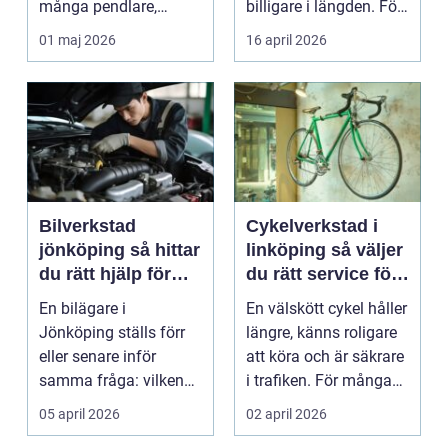
många pendlare,
billigare i längden. För
studenter och
många bil...
01 maj 2026
16 april 2026
företagare. En...
Bilverkstad
Cykelverkstad i
jönköping så hittar
linköping så väljer
du rätt hjälp för
du rätt service för
bilen
din cykel
En bilägare i
En välskött cykel håller
Jönköping ställs förr
längre, känns roligare
eller senare inför
att köra och är säkrare
samma fråga: vilken
i trafiken. För många
verkstad tar bäst hand
som cy...
05 april 2026
02 april 2026
om...