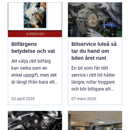
Bilfärgens
Bilservice luleå så
betydelse och val
tar du hand om
bilen året runt
Att välja rätt bilfärg
kan verka som en
En bil som får rätt
enkel uppgift, men det
service i rätt tid håller
är långt ifrån bara ett
längre, rullar tryggare
estetiskt bes...
och blir billigare att
äga. I ...
02 april 2026
07 mars 2026