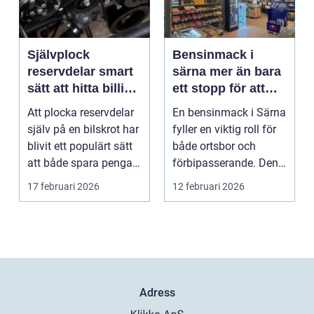
Självplock
Bensinmack i
reservdelar smart
särna mer än bara
sätt att hitta billiga
ett stopp för att
bildelar
tanka
Att plocka reservdelar
En bensinmack i Särna
själv på en bilskrot har
fyller en viktig roll för
blivit ett populärt sätt
både ortsbor och
att både spara pengar
förbipasserande. Den
och g...
fungerar som e...
17 februari 2026
12 februari 2026
Adress