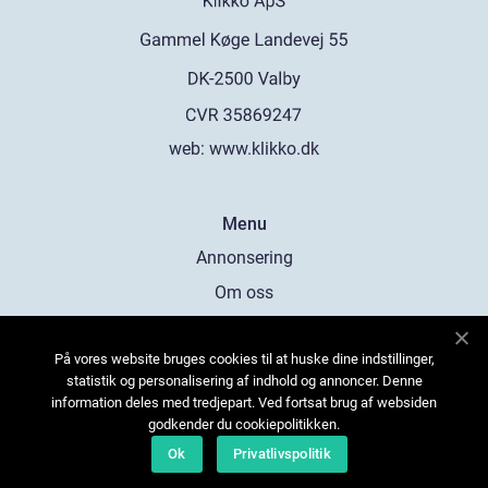
web:
www.klikko.dk
Menu
Annonsering
Om oss
Cookies
På vores website bruges cookies til at huske dine indstillinger,
Kontakta oss
statistik og personalisering af indhold og annoncer. Denne
Sitemap
information deles med tredjepart. Ved fortsat brug af websiden
godkender du cookiepolitikken.
Ok
Privatlivspolitik