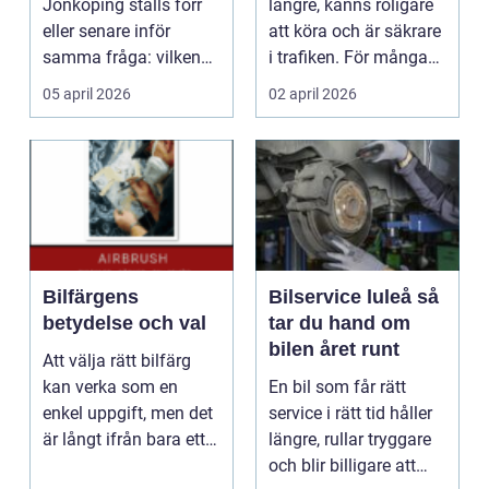
Jönköping ställs förr
längre, känns roligare
eller senare inför
att köra och är säkrare
samma fråga: vilken
i trafiken. För många
verkstad tar bäst hand
som cy...
05 april 2026
02 april 2026
om...
Bilfärgens
Bilservice luleå så
betydelse och val
tar du hand om
bilen året runt
Att välja rätt bilfärg
kan verka som en
En bil som får rätt
enkel uppgift, men det
service i rätt tid håller
är långt ifrån bara ett
längre, rullar tryggare
estetiskt bes...
och blir billigare att