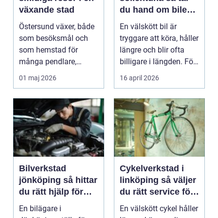
växande stad
du hand om bilen
på ett smart sätt
Östersund växer, både
En välskött bil är
som besöksmål och
tryggare att köra, håller
som hemstad för
längre och blir ofta
många pendlare,
billigare i längden. För
studenter och
många bil...
01 maj 2026
16 april 2026
företagare. En...
Bilverkstad
Cykelverkstad i
jönköping så hittar
linköping så väljer
du rätt hjälp för
du rätt service för
bilen
din cykel
En bilägare i
En välskött cykel håller