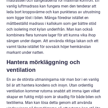
madrassen och sängkläderna för maximal komfort. En
vanlig luftmadrass kan fungera men den tenderar att
leda bort kroppsvärme och kan punkteras av utrustning
som ligger löst i bilen. Många föredrar istället en
måttbeställd madrass i kallskum som ger bättre stöd
och isolering mot kylan underifrån. Man kan också
kombinera flera tunnare lager för att kunna vika ihop
sängen under dagen. Att använda riktiga lakan och ett
varmt täcke istället för sovsäck höjer hemkänslan
markant under natten.
Hantera mörkläggning och
ventilation
En av de största utmaningarna när man bor i en vanlig
bil är att hantera kondens och insyn. Utan ordentlig
ventilation kommer rutorna snabbt att imma igen vilket
skapar en fuktig miljö som är skadlig för både bilen och
textilierna. Man kan lösa detta genom att använda