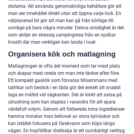
stolarna. Att använda genomskinliga behållare gör att
man ser innehållet direkt utan att öppna varje lock. En
välplanerad bil gör att man kan gå från körläge till
sovläge på bara några minuter. Denna smidighet är det
som skiljer en stressig campingresa från en njutbar
livsstil där man verkligen kan landa i nuet.
Organisera kök och matlagning
Matlagningen är ofta det moment som tar mest plats
och skapar mest oreda om man inte tänker efter före.
Ett kompakt gaskök som förvaras tillsammans med
tallrikar och bestick i en låda gör det enkelt att snabbt
laga en måltid vid vägkanten. Det är klokt att satsa på
utrustning som kan staplas i varandra för att spara
värdefull volym. Genom att förbereda torra ingredienser
hemma minskar man behovet av stora kylväskor och
kan istället fokusera på färskvaror som köps längs
vägen. En hopfällbar diskbalja är ett oumbärligt verktyg