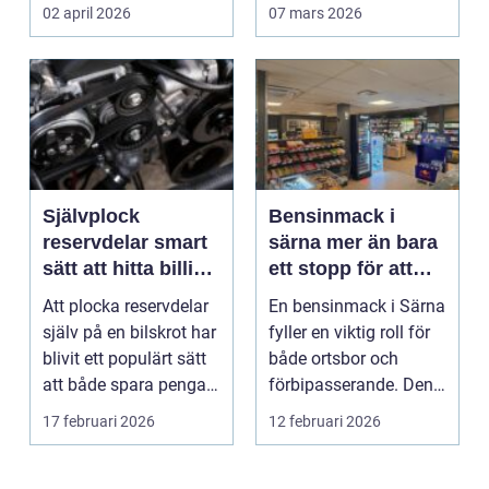
äga. I ...
02 april 2026
07 mars 2026
Självplock
Bensinmack i
reservdelar smart
särna mer än bara
sätt att hitta billiga
ett stopp för att
bildelar
tanka
Att plocka reservdelar
En bensinmack i Särna
själv på en bilskrot har
fyller en viktig roll för
blivit ett populärt sätt
både ortsbor och
att både spara pengar
förbipasserande. Den
och g...
fungerar som e...
17 februari 2026
12 februari 2026