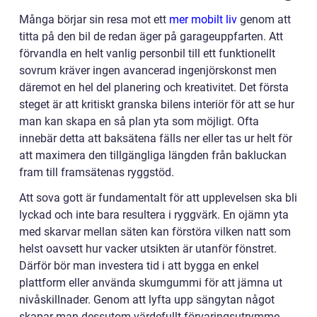
Många börjar sin resa mot ett
mer mobilt liv
genom att
titta på den bil de redan äger på garageuppfarten. Att
förvandla en helt vanlig personbil till ett funktionellt
sovrum kräver ingen avancerad ingenjörskonst men
däremot en hel del planering och kreativitet. Det första
steget är att kritiskt granska bilens interiör för att se hur
man kan skapa en så plan yta som möjligt. Ofta
innebär detta att baksätena fälls ner eller tas ur helt för
att maximera den tillgängliga längden från bakluckan
fram till framsätenas ryggstöd.
Att sova gott är fundamentalt för att upplevelsen ska bli
lyckad och inte bara resultera i ryggvärk. En ojämn yta
med skarvar mellan säten kan förstöra vilken natt som
helst oavsett hur vacker utsikten är utanför fönstret.
Därför bör man investera tid i att bygga en enkel
plattform eller använda skumgummi för att jämna ut
nivåskillnader. Genom att lyfta upp sängytan något
skapar man dessutom värdefullt förvaringsutrymme