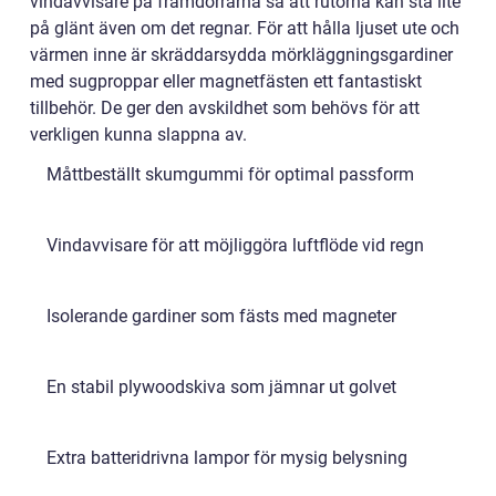
vindavvisare på framdörrarna så att rutorna kan stå lite
på glänt även om det regnar. För att hålla ljuset ute och
värmen inne är skräddarsydda mörkläggningsgardiner
med sugproppar eller magnetfästen ett fantastiskt
tillbehör. De ger den avskildhet som behövs för att
verkligen kunna slappna av.
Måttbeställt skumgummi för optimal passform
Vindavvisare för att möjliggöra luftflöde vid regn
Isolerande gardiner som fästs med magneter
En stabil plywoodskiva som jämnar ut golvet
Extra batteridrivna lampor för mysig belysning