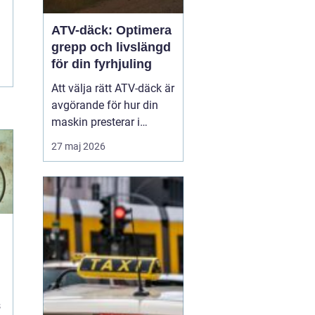
ATV-däck: Optimera
grepp och livslängd
för din fyrhjuling
Att välja rätt ATV-däck är
avgörande för hur din
maskin presterar i
vardagen, oavsett om du
27 maj 2026
arbetar i skogen eller kör
för nöjes skull. Rätt ATV-
däck gör stor skillnad för
säkerhet...
s