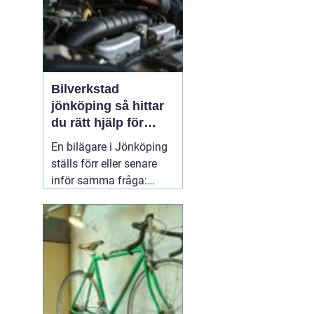
Bilverkstad
jönköping så hittar
du rätt hjälp för
bilen
En bilägare i Jönköping
ställs förr eller senare
inför samma fråga:
vilken verkstad tar bäst
hand om bilen, utan att
kostnaderna skenar och
garantier försvinner?
Valet av
05 april 2026