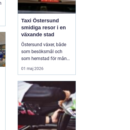
h
.
.
Taxi Östersund
smidiga resor i en
växande stad
Östersund växer, både
som besöksmål och
som hemstad för många
pendlare, studenter och
01 maj 2026
företagare. En pålitlig
taxi är därför mer än
bara ett bekvämt sätt att
ta sig från punkt A till
punkt B. För många
handlar det om att få
vardagen att fungera,
komm...