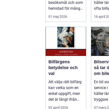
besöksmål och som
håller lä
hemstad för många
ofta billi
pendlare, studenter
längden
01 maj 2026
16 april 
och företagare. En...
bil...
Bilfärgens
Bilserv
betydelse och
så tar 
val
om bile
runt
Att välja rätt bilfärg
En bil so
kan verka som en
service i 
enkel uppgift, men
håller län
det är långt ifrån
tryggare 
bara ett estetiskt
billigare 
02 april 2026
07 mars 