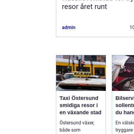
resor året runt
admin
10
Taxi Östersund
Bilserv
smidiga resor i
sollentuna 
en växande stad
du han
bilen p
Östersund växer,
En välskö
smart s
både som
tryggare 