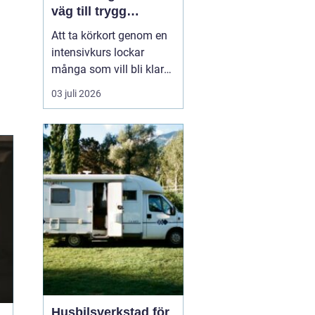
väg till trygg
körning
Att ta körkort genom en
intensivkurs lockar
många som vill bli klara
snabbt utan att tumma
03 juli 2026
på kvaliteten. För den
som bor i eller nära
Falkenberg kan en
välplanerad
intensivutbildning
innebära att körkortet är
i handen på bara några
veckor. Nyckeln h...
Husbilsverkstad för