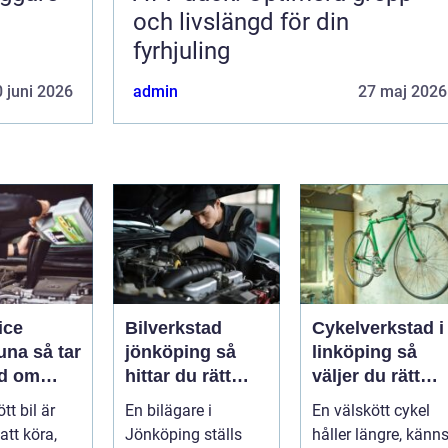
och livslängd för din
fyrhjuling
 juni 2026
admin
27 maj 2026
ice
Bilverkstad
Cykelverkstad i
så tar
jönköping så
linköping så
d om
hittar du rätt
väljer du rätt
å ett
hjälp för bilen
service för din
tt bil är
En bilägare i
En välskött cykel
ätt
cykel
att köra,
Jönköping ställs
håller längre, känn