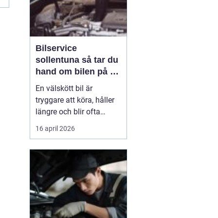
Bilservice
sollentuna så tar du
hand om bilen på ett
smart sätt
En välskött bil är
tryggare att köra, håller
längre och blir ofta
billigare i längden. För
16 april 2026
många bilägare i
Sollentuna handlar
service inte bara om att
följa serviceboken, utan
om att kunna lita på
bilen varje dag oavsett
om den rullar till jobbet,
...