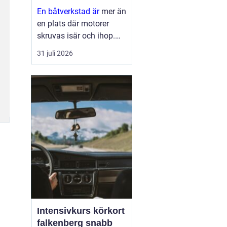
En båtverkstad är
mer än
en plats där motorer
skruvas isär och ihop.
För många båtägare är
31 juli 2026
verkstaden en trygghet
som gör skillnad mellan
en problemfri säsong på
vattnet och oväntade
haverier mitt i
högsomm...
Intensivkurs körkort
falkenberg snabb