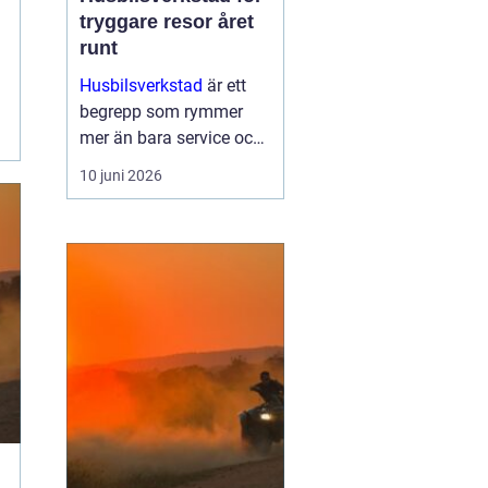
tryggare resor året
runt
Husbilsverkstad
är ett
begrepp som rymmer
mer än bara service och
reparationer. En välskött
10 juni 2026
husbil ger trygghet,
komfort och frihet på
vägen. G...