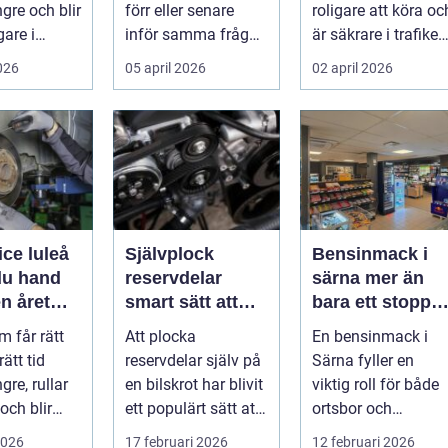
ngre och blir
förr eller senare
roligare att köra oc
gare i
inför samma fråga:
är säkrare i trafiken
. För många
vilken verkstad tar
För många som cy..
2026
05 april 2026
02 april 2026
bäst hand om...
ice luleå
Självplock
Bensinmack i
du hand
reservdelar
särna mer än
n året
smart sätt att
bara ett stopp
hitta billiga
för att tanka
m får rätt
Att plocka
En bensinmack i
bildelar
rätt tid
reservdelar själv på
Särna fyller en
gre, rullar
en bilskrot har blivit
viktig roll för både
och blir
ett populärt sätt att
ortsbor och
att äga. I ...
både spara pengar
förbipasserande.
2026
17 februari 2026
12 februari 2026