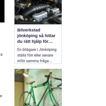
Bilverkstad
jönköping så hittar
du rätt hjälp för
bilen
En bilägare i Jönköping
ta
ställs förr eller senare
inför samma fråga:
vilken verkstad tar bäst
hand om bilen, utan att
kostnaderna skenar och
garantier försvinner?
Valet av
05 april 2026
er