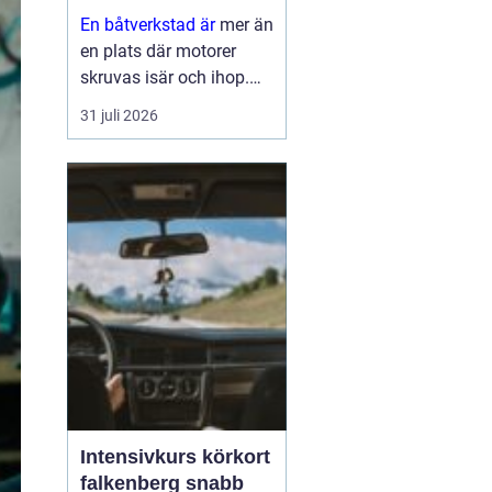
En båtverkstad är
mer än
en plats där motorer
skruvas isär och ihop.
För många båtägare är
31 juli 2026
verkstaden en trygghet
som gör skillnad mellan
en problemfri säsong på
vattnet och oväntade
haverier mitt i
högsomm...
Intensivkurs körkort
falkenberg snabb