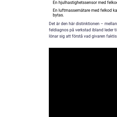
En hjulhastighetssensor med felkod
En luftmassemätare med felkod kan
bytas.
Det är den här distinktionen – mella
feldiagnos på verkstad ibland leder t
lönar sig att förstå vad givaren faktis