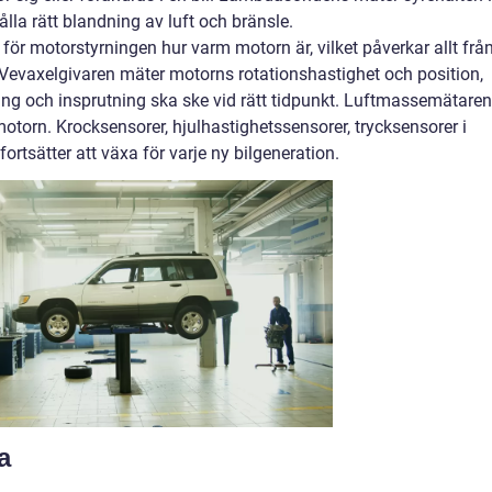
lla rätt blandning av luft och bränsle.
ör motorstyrningen hur varm motorn är, vilket påverkar allt frå
. Vevaxelgivaren mäter motorns rotationshastighet och position,
ning och insprutning ska ske vid rätt tidpunkt. Luftmassemätaren
otorn. Krocksensorer, hjulhastighetssensorer, trycksensorer i
ortsätter att växa för varje ny bilgeneration.
a