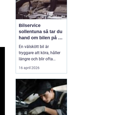
Bilservice
sollentuna så tar du
hand om bilen på ett
smart sätt
En välskött bil är
tryggare att köra, håller
längre och blir ofta
billigare i längden. För
16 april 2026
många bilägare i
Sollentuna handlar
service inte bara om att
följa serviceboken, utan
om att kunna lita på
bilen varje dag oavsett
om den rullar till jobbet,
...