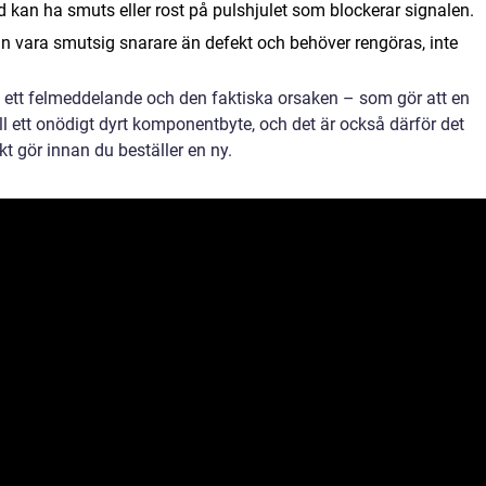
 kan ha smuts eller rost på pulshjulet som blockerar signalen.
 vara smutsig snarare än defekt och behöver rengöras, inte
n ett felmeddelande och den faktiska orsaken – som gör att en
ill ett onödigt dyrt komponentbyte, och det är också därför det
kt gör innan du beställer en ny.