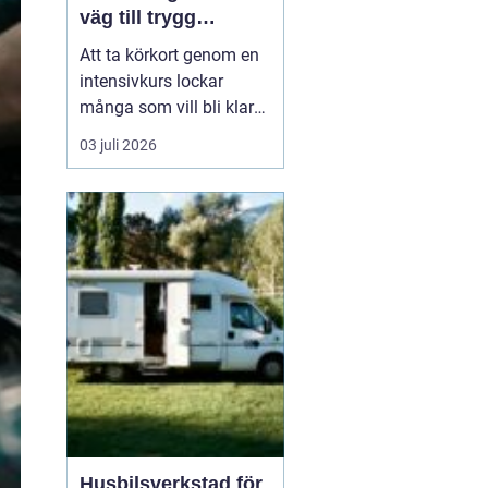
väg till trygg
körning
Att ta körkort genom en
intensivkurs lockar
många som vill bli klara
snabbt utan att tumma
03 juli 2026
på kvaliteten. För den
som bor i eller nära
Falkenberg kan en
välplanerad
intensivutbildning
innebära att körkortet är
i handen på bara några
veckor. Nyckeln h...
Husbilsverkstad för