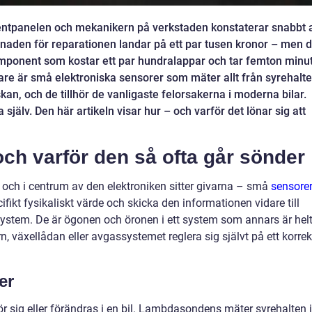
ntpanelen och mekanikern på verkstaden konstaterar snabbt a
tnaden för reparationen landar på ett par tusen kronor – men d
omponent som kostar ett par hundralappar och tar femton minu
vare är små elektroniska sensorer som mäter allt från syrehalte
kan, och de tillhör de vanligaste felorsakerna i moderna bilar.
 själv. Den här artikeln visar hur – och varför det lönar sig att
och varför den så ofta går sönder
, och i centrum av den elektroniken sitter givarna – små
sensore
ifikt fysikaliskt värde och skicka den informationen vidare till
rsystem. De är ögonen och öronen i ett system som annars är hel
, växellådan eller avgassystemet reglera sig självt på ett korrek
er
rör sig eller förändras i en bil. Lambdasondens mäter syrehalten i