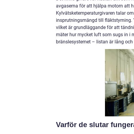
avgaserna för att hjälpa motorn att hå
Kylvätsketemperaturgivaren talar om f
insprutningsmängd till fläktstyrning
vilket är grundläggande för att tänd
mäter hur mycket luft som sugs in i m
bränslesystemet – listan är lång och f
Varför de slutar funger