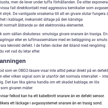
obusta, men de lever under tuffa förhållanden. De sitter exponer
h i vissa fall direktkontakt med aggressiva kemikalier som avgaser
t stryk. De vanligaste orsakerna till att en givare slutar fungera 
het i kablaget, mekaniskt slitage på den känsliga
lt normalt åldrande av det elektroniska elementet.
k som sällan diskuteras: smutsiga givare snarare än trasiga. En
agringar eller en luftmassemätare med en beläggning av smuts
ara tekniskt defekt. I de fallen räcker det ibland med rengöring
u vet vad du letar efter.
 sanningen
lkod som en OBD2-läsare visar inte alltid pekar direkt på en defekt
m eller vilken signal som är utanför det normala intervallet – int
sig. Det kan lika gärna handla om ett skadat kablage, en lös
m som givaren mäter:
isar felkod kan ha ett kabelbrott snarare än en defekt sensor.
kera ett läckage i avgassystemet snarare än en trasig sond.