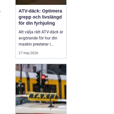
ATV-däck: Optimera
n
grepp och livslängd
för din fyrhjuling
Att välja rätt ATV-däck är
avgörande för hur din
maskin presterar i
vardagen, oavsett om du
27 maj 2026
arbetar i skogen eller kör
för nöjes skull. Rätt ATV-
däck gör stor skillnad för
säkerhet...