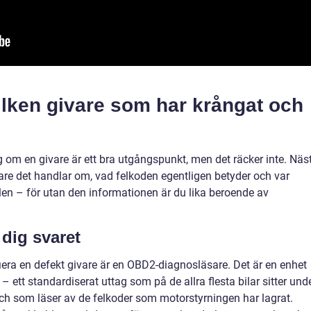
vilken givare som har krångat och
sig om en givare är ett bra utgångspunkt, men det räcker inte. Näs
ivare det handlar om, vad felkoden egentligen betyder och var
len – för utan den informationen är du lika beroende av
dig svaret
ifiera en defekt givare är en OBD2-diagnosläsare. Det är en enhet
 ett standardiserat uttag som på de allra flesta bilar sitter und
ch som läser av de felkoder som motorstyrningen har lagrat.