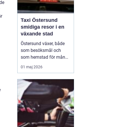
ade
är
Taxi Östersund
smidiga resor i en
växande stad
Östersund växer, både
som besöksmål och
som hemstad för många
pendlare, studenter och
01 maj 2026
företagare. En pålitlig
taxi är därför mer än
bara ett bekvämt sätt att
e
ta sig från punkt A till
punkt B. För många
handlar det om att få
vardagen att fungera,
komm...