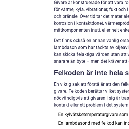
Givare är konstruerade för att vara r
för värme, kyla, vibrationer, fukt oc
och bränsle. Över tid tar det materiale
korrosion i kontaktdonet, värmespröd
mätkomponenten inuti, eller helt enke
Det finns också en annan vanlig orsa
lambdason som har täckts av oljeavl
kan skicka felaktiga värden utan att v
snarare än byte – men det kräver att d
Felkoden är inte hela
En viktig sak att förstå är att den fe
givare. Felkoden berättar vilket syste
nödvändigtvis att givaren i sig är tra
kontakt eller ett problem i det syste
En kylvätsketemperaturgivare som v
En lambdasond med felkod kan indi