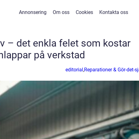
Annonsering
Om oss
Cookies
Kontakta oss
lv – det enkla felet som kostar
nlappar på verkstad
editorial
,
Reparationer & Gör-det-sj