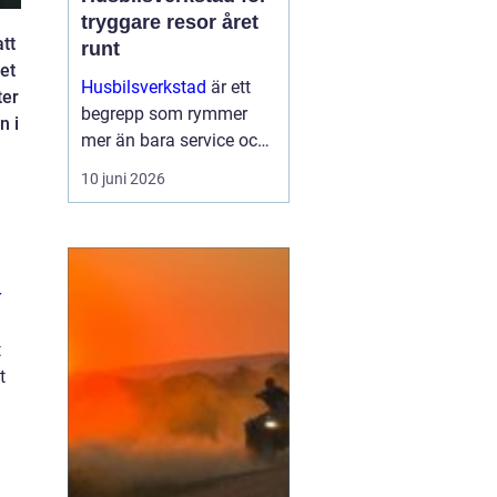
tryggare resor året
tt
runt
et
Husbilsverkstad
är ett
ter
begrepp som rymmer
n i
mer än bara service och
reparationer. En välskött
10 juni 2026
husbil ger trygghet,
komfort och frihet på
vägen. G...
r
t
t