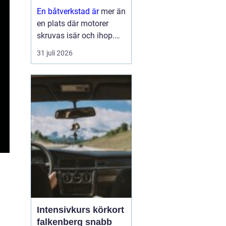
En båtverkstad är
mer än
en plats där motorer
skruvas isär och ihop.
För många båtägare är
31 juli 2026
verkstaden en trygghet
som gör skillnad mellan
en problemfri säsong på
vattnet och oväntade
haverier mitt i
högsomm...
Intensivkurs körkort
falkenberg snabb