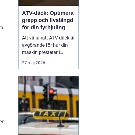
ATV-däck: Optimera
grepp och livslängd
för din fyrhjuling
ra
Att välja rätt ATV-däck är
avgörande för hur din
maskin presterar i
vardagen, oavsett om du
27 maj 2026
arbetar i skogen eller kör
för nöjes skull. Rätt ATV-
däck gör stor skillnad för
säkerhet...
men