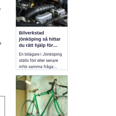
e
Bilverkstad
jönköping så hittar
a
du rätt hjälp för
bilen
En bilägare i Jönköping
ställs förr eller senare
inför samma fråga:
vilken verkstad tar bäst
hand om bilen, utan att
kostnaderna skenar och
garantier försvinner?
Valet av
05 april 2026