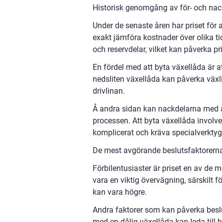
Historisk genomgång av för- och nack
Under de senaste åren har priset för a
exakt jämföra kostnader över olika tid
och reservdelar, vilket kan påverka p
En fördel med att byta växellåda är at
nedsliten växellåda kan påverka väx
drivlinan.
Å andra sidan kan nackdelarna med a
processen. Att byta växellåda involver
komplicerat och kräva specialverktyg
De mest avgörande beslutsfaktorerna f
Förbilentusiaster är priset en av de 
vara en viktig övervägning, särskilt
kan vara högre.
Andra faktorer som kan påverka beslut
med en dålig växellåda kan leda till