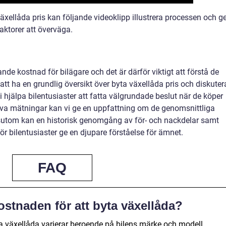
växellåda pris kan följande videoklipp illustrera processen och g
ktorer att överväga.
nde kostnad för bilägare och det är därför viktigt att förstå de
tt ha en grundlig översikt över byta växellåda pris och diskuter
i hjälpa bilentusiaster att fatta välgrundade beslut när de köper
iva mätningar kan vi ge en uppfattning om de genomsnittliga
sutom kan en historisk genomgång av för- och nackdelar samt
r bilentusiaster ge en djupare förståelse för ämnet.
FAQ
stnaden för att byta växellåda?
 växellåda varierar beroende på bilens märke och modell.