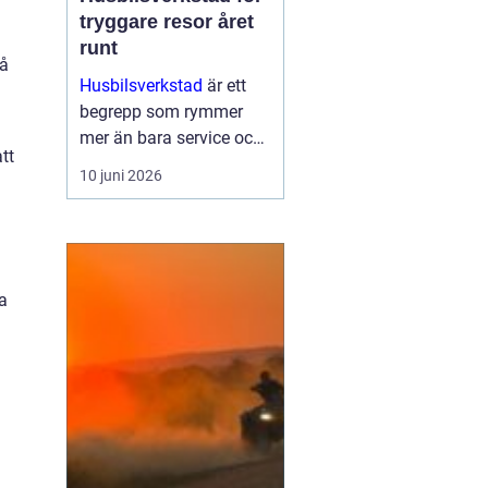
tryggare resor året
runt
på
Husbilsverkstad
är ett
begrepp som rymmer
mer än bara service och
tt
reparationer. En välskött
10 juni 2026
husbil ger trygghet,
komfort och frihet på
vägen. G...
a