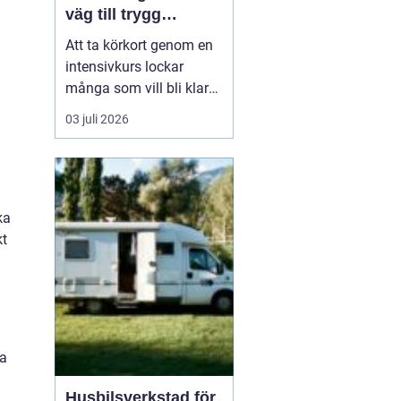
väg till trygg
körning
Att ta körkort genom en
intensivkurs lockar
många som vill bli klara
snabbt utan att tumma
03 juli 2026
på kvaliteten. För den
som bor i eller nära
Falkenberg kan en
välplanerad
intensivutbildning
ka
innebära att körkortet är
kt
i handen på bara några
veckor. Nyckeln h...
ta
Husbilsverkstad för