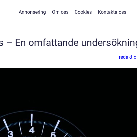
Annonsering
Om oss
Cookies
Kontakta oss
is – En omfattande undersöknin
redaktio