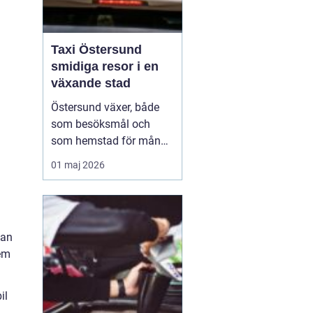
Taxi Östersund
smidiga resor i en
växande stad
Östersund växer, både
som besöksmål och
som hemstad för många
pendlare, studenter och
01 maj 2026
företagare. En pålitlig
taxi är därför mer än
bara ett bekvämt sätt att
ta sig från punkt A till
kan
punkt B. För många
lem
handlar det om att få
vardagen att fungera,
komm...
il