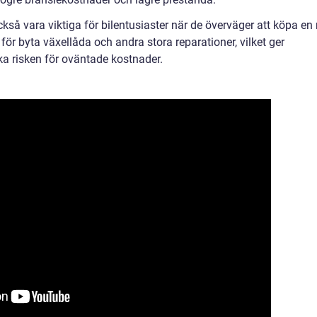
ckså vara viktiga för bilentusiaster när de överväger att köpa en
för byta växellåda och andra stora reparationer, vilket ger
a risken för oväntade kostnader.