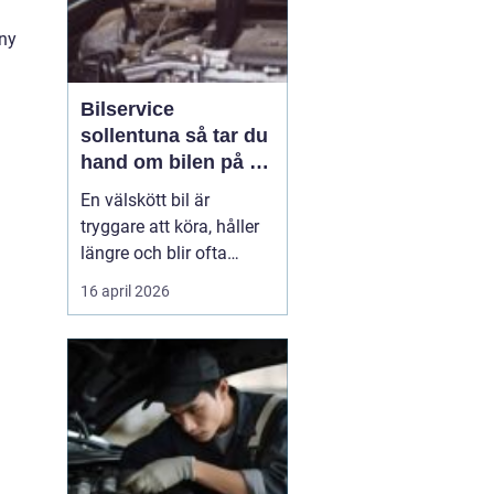
 ny
Bilservice
sollentuna så tar du
hand om bilen på ett
smart sätt
En välskött bil är
tryggare att köra, håller
längre och blir ofta
billigare i längden. För
16 april 2026
många bilägare i
Sollentuna handlar
service inte bara om att
följa serviceboken, utan
om att kunna lita på
bilen varje dag oavsett
om den rullar till jobbet,
...