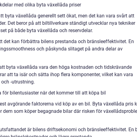
delar med olika byta växellåda priser
tt byta växellåda generellt sett ökat, men det kan vara svårt att
er. Det beror på att biltillverkare ständigt utvecklar nya tekniker
riset på både byta växellåda och reservdelar.
t det kan förbättra bilens prestanda och bränsleeffektivitet. En
lingssmoothness och påskynda slitaget på andra delar av
tt byta växellåda vara den höga kostnaden och tidskrävande
ar att ta isär och sätta ihop flera komponenter, vilket kan vara
 och -utrustning.
ör bilentusiaster när det kommer till att köpa bil
mest avgörande faktorerna vid köp av en bil. Byta växellåda pris 
 för dem som köper begagnade bilar där risken för växellådsprob
sfattandet är bilens driftsekonomi och bränsleeffektivitet. En b
 högre bränslekostnader och lägre prestanda.