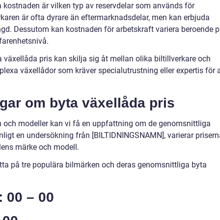
a kostnaden är vilken typ av reservdelar som används för
verkaren är ofta dyrare än eftermarknadsdelar, men kan erbjuda
längd. Dessutom kan kostnaden för arbetskraft variera beroende 
farenhetsnivå.
a växellåda pris kan skilja sig åt mellan olika biltillverkare och
lexa växellådor som kräver specialutrustning eller expertis för a
gar om byta växellåda pris
 och modeller kan vi få en uppfattning om de genomsnittliga
Enligt en undersökning från [BILTIDNINGSNAMN], varierar prisern
ilens märke och modell.
 titta på tre populära bilmärken och deras genomsnittliga byta
: 00 – 00