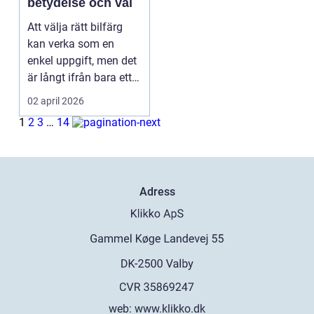
betydelse och val
Att välja rätt bilfärg
kan verka som en
enkel uppgift, men det
är långt ifrån bara ett
estetiskt bes...
02 april 2026
1
2
3
…
14
Adress
web:
www.klikko.dk