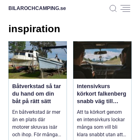
BILAROCHCAMPING.
se
inspiration
Båtverkstad så tar
Intensivkurs
du hand om din
körkort falkenberg
båt på rätt sätt
snabb väg till
trygg körning
En båtverkstad är mer
Att ta körkort genom
än en plats där
en intensivkurs lockar
motorer skruvas isär
många som vill bli
och ihop. För många
klara snabbt utan att