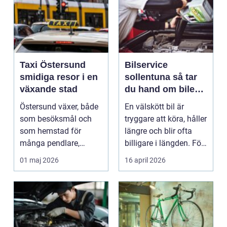
Taxi Östersund
Bilservice
smidiga resor i en
sollentuna så tar
växande stad
du hand om bilen
på ett smart sätt
Östersund växer, både
En välskött bil är
som besöksmål och
tryggare att köra, håller
som hemstad för
längre och blir ofta
många pendlare,
billigare i längden. För
studenter och
många bil...
01 maj 2026
16 april 2026
företagare. En...