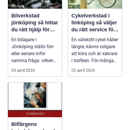
Bilverkstad
Cykelverkstad i
jönköping så hittar
linköping så väljer
du rätt hjälp för
du rätt service för
bilen
din cykel
En bilägare i
En välskött cykel håller
Jönköping ställs förr
längre, känns roligare
eller senare inför
att köra och är säkrare
samma fråga: vilken
i trafiken. För många
verkstad tar bäst hand
som cy...
05 april 2026
02 april 2026
om...
Bilfärgens