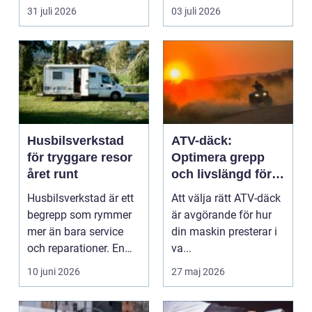
båtägare är
tumma på kvalit...
31 juli 2026
03 juli 2026
verkstade...
Husbilsverkstad
ATV-däck:
för tryggare resor
Optimera grepp
året runt
och livslängd för
din fyrhjuling
Husbilsverkstad är ett
Att välja rätt ATV-däck
begrepp som rymmer
är avgörande för hur
mer än bara service
din maskin presterar i
och reparationer. En
va...
vä...
10 juni 2026
27 maj 2026