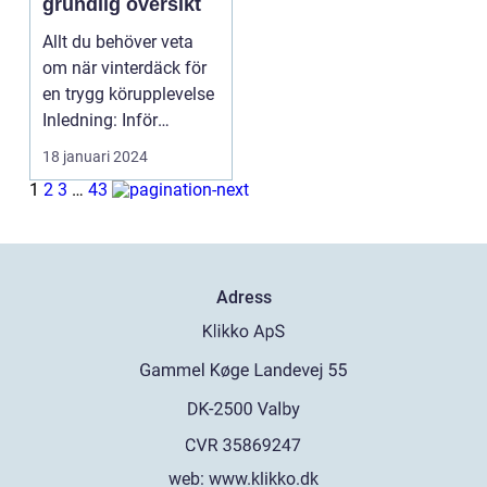
grundlig översikt
Allt du behöver veta
om när vinterdäck för
en trygg körupplevelse
Inledning: Inför
vintertid är det...
18 januari 2024
1
2
3
…
43
Adress
web:
www.klikko.dk