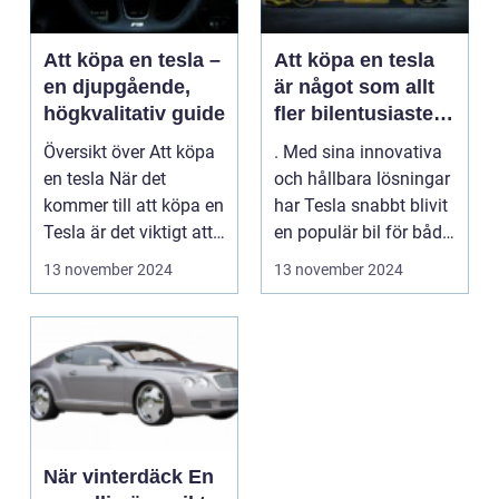
Att köpa en tesla –
Att köpa en tesla
en djupgående,
är något som allt
högkvalitativ guide
fler bilentusiaster
över hela världen
Översikt över Att köpa
. Med sina innovativa
funderar på
en tesla När det
och hållbara lösningar
kommer till att köpa en
har Tesla snabbt blivit
Tesla är det viktigt att
en populär bil för både
förstå de ...
miljöme...
13 november 2024
13 november 2024
När vinterdäck En