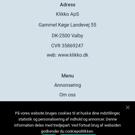
Adress
web:
www.klikko.dk
Menu
Annonsering
Om oss
Cookies
På vores website bruges cookies til at huske dine indstillinger,
Kontakta oss
statistik og personalisering af indhold og annoncer. Denne
Sitemap
information deles med tredjepart. Ved fortsat brug af websiden
godkender du cookiepolitikken.