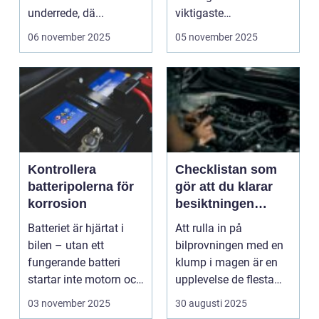
underrede, dä...
viktigaste
säkerhets&ari...
06 november 2025
05 november 2025
Kontrollera
Checklistan som
batteripolerna för
gör att du klarar
korrosion
besiktningen
första gången
Batteriet är hjärtat i
Att rulla in på
bilen – utan ett
bilprovningen med en
fungerande batteri
klump i magen är en
startar inte motorn och
upplevelse de flesta
e...
biläga...
03 november 2025
30 augusti 2025