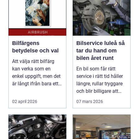
Bilfärgens
Bilservice luleå så
betydelse och val
tar du hand om
bilen året runt
Att välja rätt bilfärg
kan verka som en
En bil som får rätt
enkel uppgift, men det
service i rätt tid håller
är långt ifrån bara ett
längre, rullar tryggare
estetiskt bes...
och blir billigare att
äga. I ...
02 april 2026
07 mars 2026