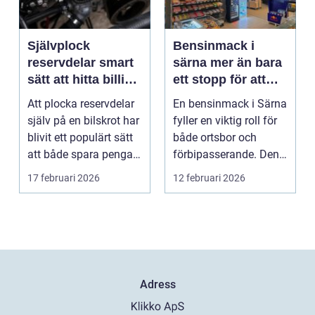
Självplock
Bensinmack i
reservdelar smart
särna mer än bara
sätt att hitta billiga
ett stopp för att
bildelar
tanka
Att plocka reservdelar
En bensinmack i Särna
själv på en bilskrot har
fyller en viktig roll för
blivit ett populärt sätt
både ortsbor och
att både spara pengar
förbipasserande. Den
och g...
fungerar som e...
17 februari 2026
12 februari 2026
Adress