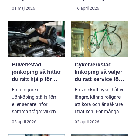
studenter och
många bil...
01 maj 2026
16 april 2026
företagare. En...
Bilverkstad
Cykelverkstad i
jönköping så hittar
linköping så väljer
du rätt hjälp för
du rätt service för
bilen
din cykel
En bilägare i
En välskött cykel håller
Jönköping ställs förr
längre, känns roligare
eller senare inför
att köra och är säkrare
samma fråga: vilken
i trafiken. För många
verkstad tar bäst hand
som cy...
05 april 2026
02 april 2026
om...