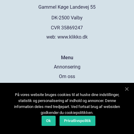
web:
www.klikko.dk
Menu
Annonsering
Om oss
Cookies
På vores website bruges cookies til at huske dine indstillinger,
Kontakta oss
statistik og personalisering af indhold og annoncer. Denne
Sitemap
information deles med tredjepart. Ved fortsat brug af websiden
godkender du cookiepolitikken.
Ok
Privatlivspolitik