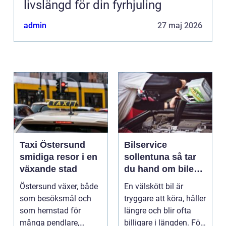
livslängd för din fyrhjuling
admin
27 maj 2026
Taxi Östersund
Bilservice
smidiga resor i en
sollentuna så tar
växande stad
du hand om bilen
på ett smart sätt
Östersund växer, både
En välskött bil är
som besöksmål och
tryggare att köra, håller
som hemstad för
längre och blir ofta
många pendlare,
billigare i längden. För