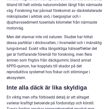
ibland till helt orörda naturområden långt från närmaste
väg. Forskning har påvisat förekomst av däckrelaterade
mikroplaster i arktisk snö, i bergssjöar och i
djuphavssediment tusentals kilometer från närmaste
motorväg.
Men det stannar inte vid naturen. Studier har hittat
dessa partiklar i dricksvatten, i livsmedel och i mänsklig
lungvävnad. Exakt vilka långsiktiga hälsoeffekter det
ger är fortfarande föremål för forskning, men flera
ämnen som frigörs från däckgummi, bland annat
6PPD-quinon, har kopplats till skador på det
reproduktiva systemet hos fiskar och störningar i
ekosystem.
Inte alla däck är lika skyldiga
En viktig men ofta förbisedd detalj är att slitaget
varierar kraftigt beroende på fordonstyp och körstil.
Tunga fordon orsakar oproportionerligt mycket mer