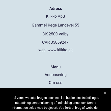
Adress
web:
www.klikko.dk
Menu
Annonsering
Om oss
Cookies
På vores website bruges cookies til at huske dine indstillinger,
Kontakta oss
statistik og personalisering af indhold og annoncer. Denne
Sitemap
information deles med tredjepart. Ved fortsat brug af websiden