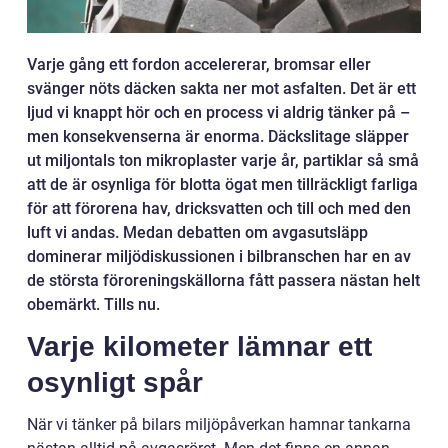
Varje gång ett fordon accelererar, bromsar eller
svänger nöts däcken sakta ner mot asfalten. Det är ett
ljud vi knappt hör och en process vi aldrig tänker på –
men konsekvenserna är enorma. Däckslitage släpper
ut miljontals ton mikroplaster varje år, partiklar så små
att de är osynliga för blotta ögat men tillräckligt farliga
för att förorena hav, dricksvatten och till och med den
luft vi andas. Medan debatten om avgasutsläpp
dominerar miljödiskussionen i bilbranschen har en av
de största föroreningskällorna fått passera nästan helt
obemärkt. Tills nu.
Varje kilometer lämnar ett
osynligt spår
När vi tänker på bilars miljöpåverkan hamnar tankarna