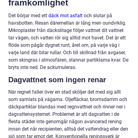
framkomlighet
Det börjar med ett
däck mot asfalt
och slutar på
havsbotten. Resan däremellan är lång men oundviklig.
Mikroplaster från däckslitage följer vattnet dit vattnet
tar vägen, och vatten rör sig alltid mot havet. Det är ett
flöde som pågår dygnet runt, året om, på varje väg i
varje land där bilar rullar. Och till skillnad från avgaser,
som skingras i atmosfären, stannar partiklarna kvar. De
bryts inte ned. De ackumuleras.
Dagvattnet som ingen renar
När regnet faller över en stad sköljer det med sig allt
som samlats på vägarna. Oljefläckar, bromsdamm och
däckpartiklar blandas med regnvattnet och rinner ner i
dagvattensystemet. Problemet är att dagvatten i de
flesta städer inte genomgår någon avancerad rening
innan det når recipienten, alltså det vattendrag eller den
sjö som tar emot det. Konventionella reningsverk är