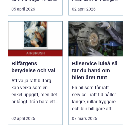
verkstad tar bäst hand
som cy...
05 april 2026
02 april 2026
om...
Bilfärgens
Bilservice luleå så
betydelse och val
tar du hand om
bilen året runt
Att välja rätt bilfärg
kan verka som en
En bil som får rätt
enkel uppgift, men det
service i rätt tid håller
är långt ifrån bara ett
längre, rullar tryggare
estetiskt bes...
och blir billigare att
äga. I ...
02 april 2026
07 mars 2026