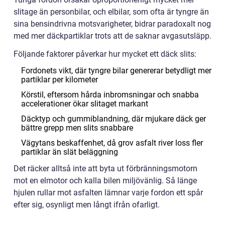
slitage än personbilar, och elbilar, som ofta är tyngre än
sina bensindrivna motsvarigheter, bidrar paradoxalt nog
med mer däckpartiklar trots att de saknar avgasutsläpp.
Följande faktorer påverkar hur mycket ett däck slits:
Fordonets vikt, där tyngre bilar genererar betydligt mer
partiklar per kilometer
Körstil, eftersom hårda inbromsningar och snabba
accelerationer ökar slitaget markant
Däcktyp och gummiblandning, där mjukare däck ger
bättre grepp men slits snabbare
Vägytans beskaffenhet, då grov asfalt river loss fler
partiklar än slät beläggning
Det räcker alltså inte att byta ut förbränningsmotorn
mot en elmotor och kalla bilen miljövänlig. Så länge
hjulen rullar mot asfalten lämnar varje fordon ett spår
efter sig, osynligt men långt ifrån ofarligt.