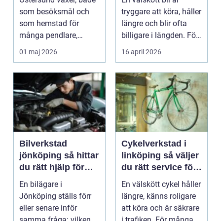
som besöksmål och
tryggare att köra, håller
som hemstad för
längre och blir ofta
många pendlare,
billigare i längden. För
studenter och
många bil...
01 maj 2026
16 april 2026
företagare. En...
Bilverkstad
Cykelverkstad i
jönköping så hittar
linköping så väljer
du rätt hjälp för
du rätt service för
bilen
din cykel
En bilägare i
En välskött cykel håller
Jönköping ställs förr
längre, känns roligare
eller senare inför
att köra och är säkrare
samma fråga: vilken
i trafiken. För många