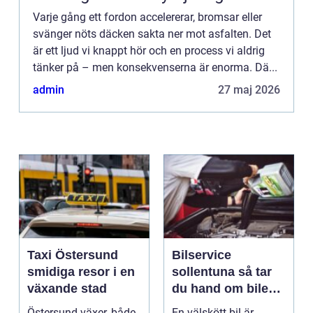
Varje gång ett fordon accelererar, bromsar eller
svänger nöts däcken sakta ner mot asfalten. Det
är ett ljud vi knappt hör och en process vi aldrig
tänker på – men konsekvenserna är enorma. Dä...
admin
27 maj 2026
Taxi Östersund
Bilservice
smidiga resor i en
sollentuna så tar
växande stad
du hand om bilen
på ett smart sätt
Östersund växer, både
En välskött bil är