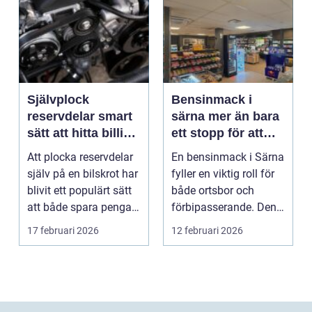
Självplock
Bensinmack i
reservdelar smart
särna mer än bara
sätt att hitta billiga
ett stopp för att
bildelar
tanka
Att plocka reservdelar
En bensinmack i Särna
själv på en bilskrot har
fyller en viktig roll för
blivit ett populärt sätt
både ortsbor och
att både spara pengar
förbipasserande. Den
och g...
fungerar som e...
17 februari 2026
12 februari 2026