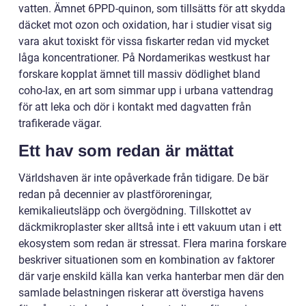
vatten. Ämnet 6PPD-quinon, som tillsätts för att skydda
däcket mot ozon och oxidation, har i studier visat sig
vara akut toxiskt för vissa fiskarter redan vid mycket
låga koncentrationer. På Nordamerikas westkust har
forskare kopplat ämnet till massiv dödlighet bland
coho-lax, en art som simmar upp i urbana vattendrag
för att leka och dör i kontakt med dagvatten från
trafikerade vägar.
Ett hav som redan är mättat
Världshaven är inte opåverkade från tidigare. De bär
redan på decennier av plastföroreningar,
kemikalieutsläpp och övergödning. Tillskottet av
däckmikroplaster sker alltså inte i ett vakuum utan i ett
ekosystem som redan är stressat. Flera marina forskare
beskriver situationen som en kombination av faktorer
där varje enskild källa kan verka hanterbar men där den
samlade belastningen riskerar att överstiga havens