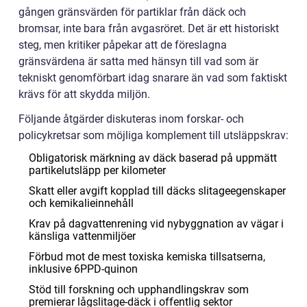
gången gränsvärden för partiklar från däck och
bromsar, inte bara från avgasröret. Det är ett historiskt
steg, men kritiker påpekar att de föreslagna
gränsvärdena är satta med hänsyn till vad som är
tekniskt genomförbart idag snarare än vad som faktiskt
krävs för att skydda miljön.
Följande åtgärder diskuteras inom forskar- och
policykretsar som möjliga komplement till utsläppskrav:
Obligatorisk märkning av däck baserad på uppmätt
partikelutsläpp per kilometer
Skatt eller avgift kopplad till däcks slitageegenskaper
och kemikalieinnehåll
Krav på dagvattenrening vid nybyggnation av vägar i
känsliga vattenmiljöer
Förbud mot de mest toxiska kemiska tillsatserna,
inklusive 6PPD-quinon
Stöd till forskning och upphandlingskrav som
premierar lågslitage-däck i offentlig sektor