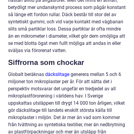
nästan alltid på avgasröret. Men det finns en annan,
betydligt mer undanskymd process som pågår konstant
så länge ett fordon rullar. Däck består till stor del av
syntetiskt gummi, och vid varje kontakt med vägbanan
slits små partiklar loss. Dessa partiklar är ofta mindre
än en mikrometer i diameter, vilket gör dem omöjliga att
se med blotta ögat men fullt möjliga att andas in eller
sväljas via förorenat vatten.
Siffrorna som chockar
Globalt beräknas
däckslitage
generera mellan 5 och 6
miljoner ton mikroplaster per år. För att sätta det i
perspektiv motsvarar det ungefär en tredjedel av all
mikroplastförorening i världens hav. I Sverige
uppskattas utsläppen till drygt 14 000 ton årligen, vilket
gör däckslitage till landets enskilt största källa till
mikroplaster i miljön. Det är mer än vad som kommer
från tvättning av syntetiska textilier, mer än nedbrytning
av plastförpackningar och mer än utsläpp från