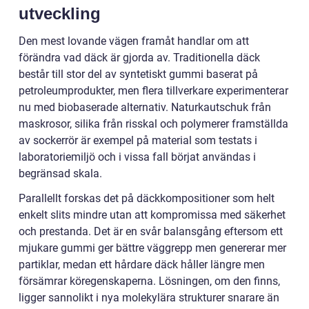
utveckling
Den mest lovande vägen framåt handlar om att
förändra vad däck är gjorda av. Traditionella däck
består till stor del av syntetiskt gummi baserat på
petroleumprodukter, men flera tillverkare experimenterar
nu med biobaserade alternativ. Naturkautschuk från
maskrosor, silika från risskal och polymerer framställda
av sockerrör är exempel på material som testats i
laboratoriemiljö och i vissa fall börjat användas i
begränsad skala.
Parallellt forskas det på däckkompositioner som helt
enkelt slits mindre utan att kompromissa med säkerhet
och prestanda. Det är en svår balansgång eftersom ett
mjukare gummi ger bättre väggrepp men genererar mer
partiklar, medan ett hårdare däck håller längre men
försämrar köregenskaperna. Lösningen, om den finns,
ligger sannolikt i nya molekylära strukturer snarare än