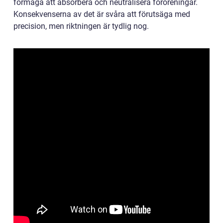
förmåga att absorbera och neutralisera föroreningar.
Konsekvenserna av det är svåra att förutsäga med
precision, men riktningen är tydlig nog.