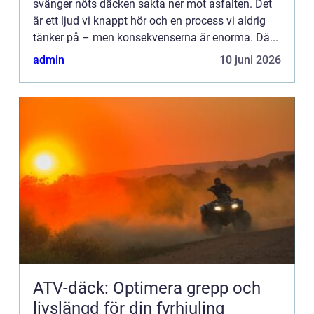
svänger nöts däcken sakta ner mot asfalten. Det
är ett ljud vi knappt hör och en process vi aldrig
tänker på – men konsekvenserna är enorma. Dä...
admin
10 juni 2026
ATV-däck: Optimera grepp och
livslängd för din fyrhjuling