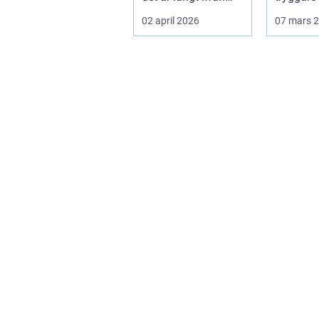
bara ett estetiskt
billigare 
02 april 2026
07 mars 
bes...