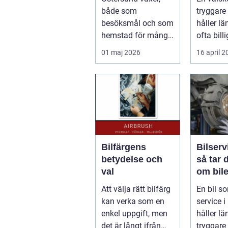
smart s
både som
tryggare 
besöksmål och som
håller lä
hemstad för många
ofta billi
pendlare, studenter
längden
01 maj 2026
16 april 
och företagare. En...
bil...
Bilfärgens
Bilserv
betydelse och
så tar 
val
om bile
runt
Att välja rätt bilfärg
En bil so
kan verka som en
service i 
enkel uppgift, men
håller län
det är långt ifrån
tryggare 