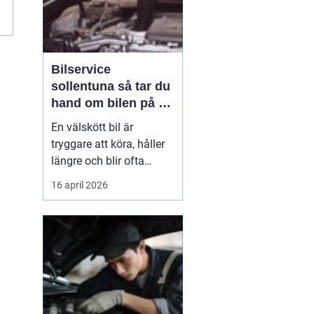
Bilservice
sollentuna så tar du
hand om bilen på ett
smart sätt
En välskött bil är
tryggare att köra, håller
längre och blir ofta
billigare i längden. För
16 april 2026
många bilägare i
Sollentuna handlar
service inte bara om att
följa serviceboken, utan
om att kunna lita på
bilen varje dag oavsett
om den rullar till jobbet,
...