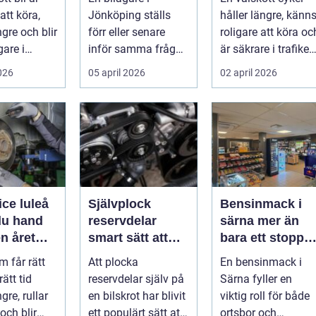
ätt
cykel
att köra,
Jönköping ställs
håller längre, känn
ngre och blir
förr eller senare
roligare att köra oc
gare i
inför samma fråga:
är säkrare i trafiken
. För många
vilken verkstad tar
För många som cy..
2026
05 april 2026
02 april 2026
bäst hand om...
ice luleå
Självplock
Bensinmack i
du hand
reservdelar
särna mer än
n året
smart sätt att
bara ett stopp
hitta billiga
för att tanka
m får rätt
Att plocka
En bensinmack i
bildelar
rätt tid
reservdelar själv på
Särna fyller en
gre, rullar
en bilskrot har blivit
viktig roll för både
och blir
ett populärt sätt att
ortsbor och