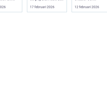
att äga. I ...
både spara pengar
förbipasserande.
2026
17 februari 2026
12 februari 2026
och g...
Den fungerar som
e...