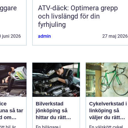
yggare
ATV-däck: Optimera grepp
och livslängd för din
fyrhjuling
 juni 2026
admin
27 maj 2026
ice
Bilverkstad
Cykelverkstad i
så tar
jönköping så
linköping så
d om
hittar du rätt
väljer du rätt
å ett
hjälp för bilen
service för din
tt bil är
En bilägare i
En välskött cykel