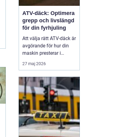
ATV-däck: Optimera
grepp och livslängd
för din fyrhjuling
Att välja rätt ATV-däck är
avgörande för hur din
maskin presterar i
vardagen, oavsett om du
27 maj 2026
arbetar i skogen eller kör
för nöjes skull. Rätt ATV-
däck gör stor skillnad för
säkerhet...