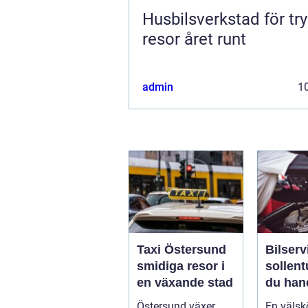
Husbilsverkstad för tr
resor året runt
admin
10
Taxi Östersund
Bilserv
smidiga resor i
sollentuna 
en växande stad
du han
bilen p
Östersund växer,
En välskö