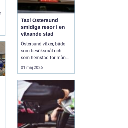
s
h
.
Taxi Östersund
.
smidiga resor i en
växande stad
Östersund växer, både
som besöksmål och
som hemstad för många
pendlare, studenter och
01 maj 2026
företagare. En pålitlig
taxi är därför mer än
bara ett bekvämt sätt att
ta sig från punkt A till
punkt B. För många
handlar det om att få
vardagen att fungera,
komm...