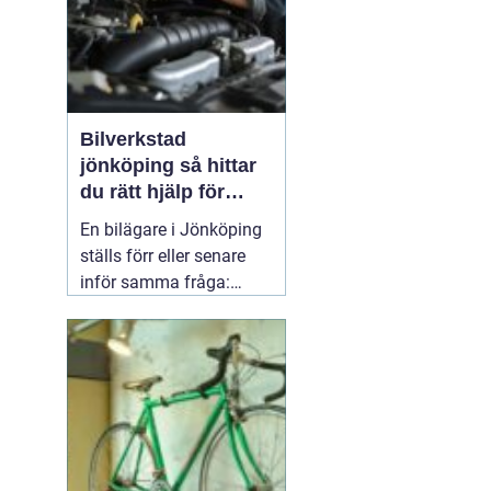
Bilverkstad
jönköping så hittar
du rätt hjälp för
bilen
En bilägare i Jönköping
ställs förr eller senare
inför samma fråga:
vilken verkstad tar bäst
hand om bilen, utan att
kostnaderna skenar och
garantier försvinner?
Valet av
05 april 2026