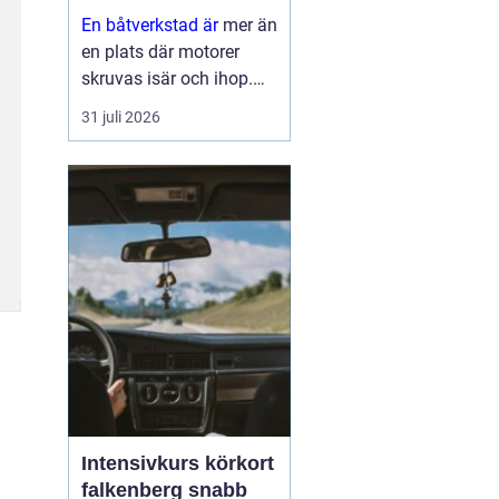
En båtverkstad är
mer än
en plats där motorer
skruvas isär och ihop.
För många båtägare är
31 juli 2026
verkstaden en trygghet
som gör skillnad mellan
en problemfri säsong på
vattnet och oväntade
haverier mitt i
högsomm...
Intensivkurs körkort
falkenberg snabb