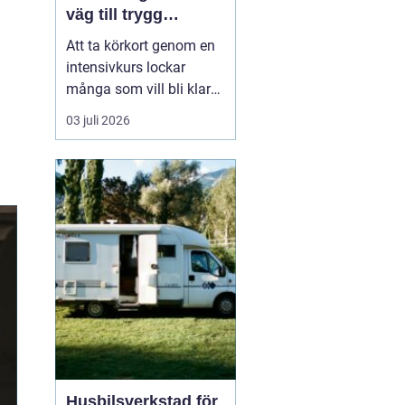
väg till trygg
körning
Att ta körkort genom en
intensivkurs lockar
många som vill bli klara
snabbt utan att tumma
03 juli 2026
på kvaliteten. För den
som bor i eller nära
Falkenberg kan en
välplanerad
intensivutbildning
innebära att körkortet är
i handen på bara några
veckor. Nyckeln h...
Husbilsverkstad för