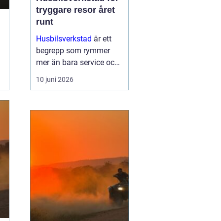
tryggare resor året
runt
Husbilsverkstad
är ett
begrepp som rymmer
mer än bara service och
reparationer. En välskött
10 juni 2026
husbil ger trygghet,
komfort och frihet på
vägen. G...