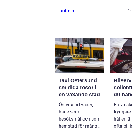
admin
10
Taxi Östersund
Bilserv
smidiga resor i
sollentuna 
en växande stad
du han
bilen p
Östersund växer,
En välskö
smart s
både som
tryggare 
besöksmål och som
håller lä
hemstad för många
ofta billi