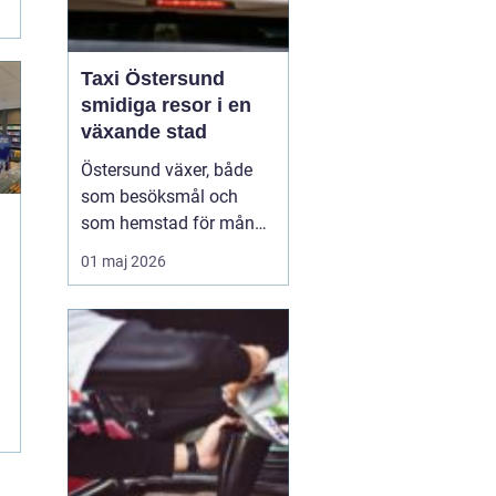
.
Taxi Östersund
smidiga resor i en
växande stad
Östersund växer, både
som besöksmål och
som hemstad för många
pendlare, studenter och
01 maj 2026
företagare. En pålitlig
taxi är därför mer än
bara ett bekvämt sätt att
ta sig från punkt A till
punkt B. För många
handlar det om att få
vardagen att fungera,
komm...