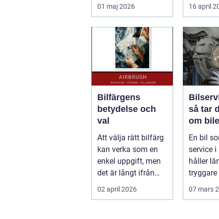
pendlare, studenter
längden
01 maj 2026
16 april 
och företagare. En...
bil...
Bilfärgens
Bilserv
betydelse och
så tar 
val
om bile
runt
Att välja rätt bilfärg
En bil so
kan verka som en
service i 
enkel uppgift, men
håller län
det är långt ifrån
tryggare 
bara ett estetiskt
billigare 
02 april 2026
07 mars 
bes...