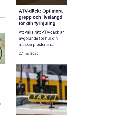
ATV-däck: Optimera
grepp och livslängd
för din fyrhjuling
Att välja rätt ATV-däck är
avgörande för hur din
maskin presterar i
vardagen, oavsett om du
27 maj 2026
arbetar i skogen eller kör
för nöjes skull. Rätt ATV-
däck gör stor skillnad för
säkerhet...
s
h
.