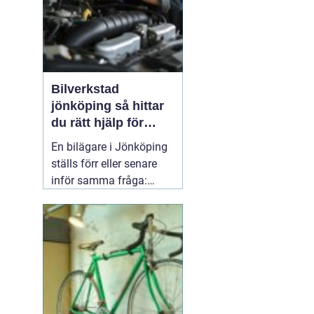
Bilverkstad
jönköping så hittar
du rätt hjälp för
bilen
En bilägare i Jönköping
ställs förr eller senare
inför samma fråga:
vilken verkstad tar bäst
hand om bilen, utan att
kostnaderna skenar och
garantier försvinner?
Valet av
05 april 2026