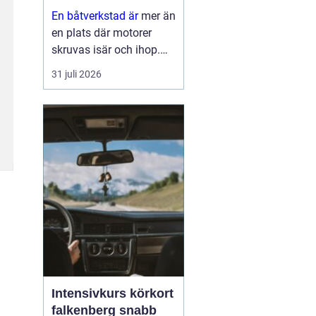
En båtverkstad är
mer än
en plats där motorer
skruvas isär och ihop.
För många båtägare är
31 juli 2026
verkstaden en trygghet
som gör skillnad mellan
en problemfri säsong på
vattnet och oväntade
haverier mitt i
högsomm...
Intensivkurs körkort
falkenberg snabb