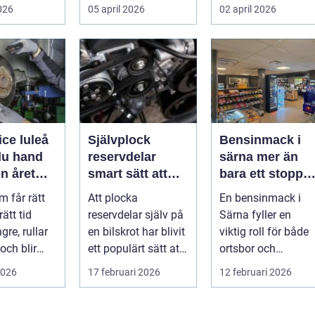
. För många
vilken verkstad tar
För många som cy..
2026
05 april 2026
02 april 2026
bäst hand om...
ice luleå
Självplock
Bensinmack i
du hand
reservdelar
särna mer än
n året
smart sätt att
bara ett stopp
hitta billiga
för att tanka
m får rätt
Att plocka
En bensinmack i
bildelar
rätt tid
reservdelar själv på
Särna fyller en
gre, rullar
en bilskrot har blivit
viktig roll för både
och blir
ett populärt sätt att
ortsbor och
att äga. I ...
både spara pengar
förbipasserande.
2026
17 februari 2026
12 februari 2026
och g...
Den fungerar som
e...