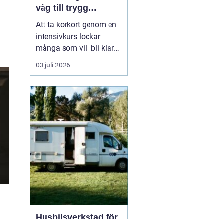
väg till trygg
körning
Att ta körkort genom en
intensivkurs lockar
många som vill bli klara
snabbt utan att tumma
03 juli 2026
på kvaliteten. För den
som bor i eller nära
Falkenberg kan en
välplanerad
intensivutbildning
innebära att körkortet är
i handen på bara några
veckor. Nyckeln h...
Husbilsverkstad för