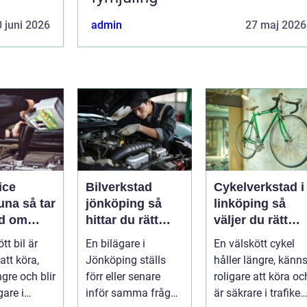
 juni 2026
admin
27 maj 2026
ice
Bilverkstad
Cykelverkstad i
så tar
jönköping så
linköping så
d om
hittar du rätt
väljer du rätt
å ett
hjälp för bilen
service för din
tt bil är
En bilägare i
En välskött cykel
ätt
cykel
att köra,
Jönköping ställs
håller längre, känn
ngre och blir
förr eller senare
roligare att köra oc
gare i
inför samma fråga:
är säkrare i trafiken