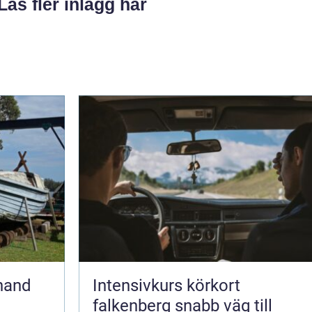
Läs fler inlägg här
Intensivkurs körkort
falkenberg snabb väg till