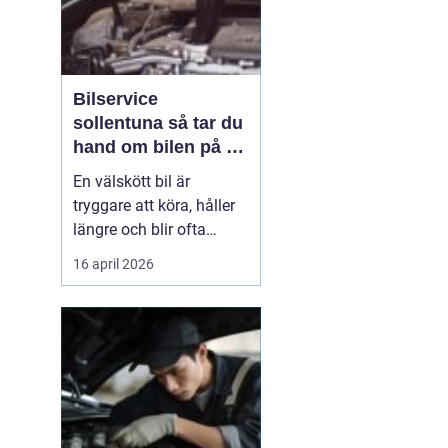
Bilservice
sollentuna så tar du
hand om bilen på ett
smart sätt
En välskött bil är
tryggare att köra, håller
längre och blir ofta
billigare i längden. För
16 april 2026
många bilägare i
Sollentuna handlar
service inte bara om att
följa serviceboken, utan
om att kunna lita på
bilen varje dag oavsett
om den rullar till jobbet,
...