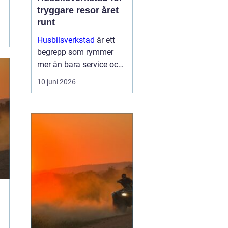
tryggare resor året
runt
Husbilsverkstad
är ett
begrepp som rymmer
mer än bara service och
reparationer. En välskött
10 juni 2026
husbil ger trygghet,
komfort och frihet på
vägen. G...