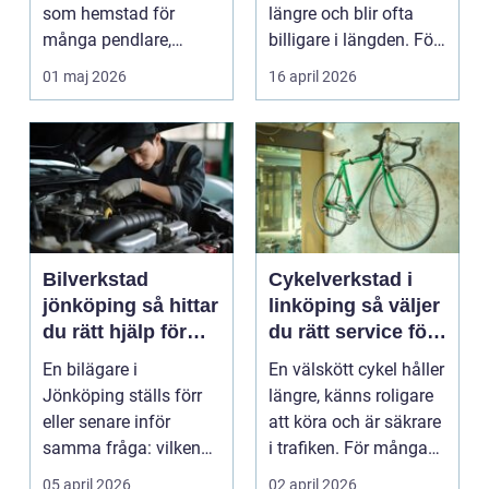
som hemstad för
längre och blir ofta
många pendlare,
billigare i längden. För
studenter och
många bil...
01 maj 2026
16 april 2026
företagare. En...
Bilverkstad
Cykelverkstad i
jönköping så hittar
linköping så väljer
du rätt hjälp för
du rätt service för
bilen
din cykel
En bilägare i
En välskött cykel håller
Jönköping ställs förr
längre, känns roligare
eller senare inför
att köra och är säkrare
samma fråga: vilken
i trafiken. För många
verkstad tar bäst hand
som cy...
05 april 2026
02 april 2026