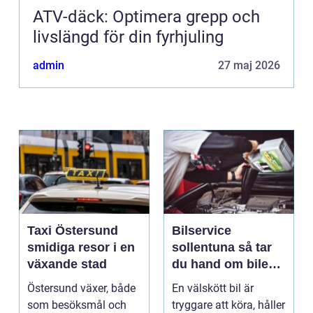
ATV-däck: Optimera grepp och
livslängd för din fyrhjuling
admin
27 maj 2026
Taxi Östersund
Bilservice
smidiga resor i en
sollentuna så tar
växande stad
du hand om bilen
på ett smart sätt
Östersund växer, både
En välskött bil är
som besöksmål och
tryggare att köra, håller