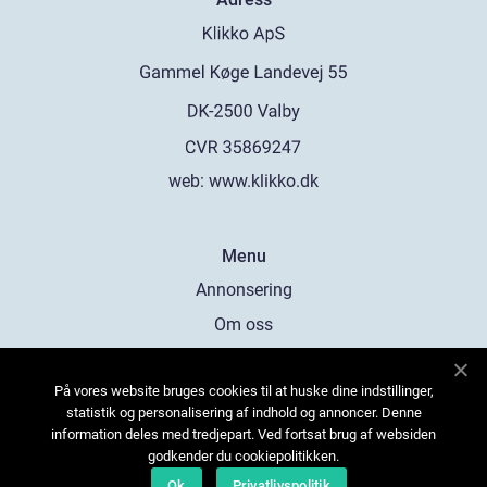
web:
www.klikko.dk
Menu
Annonsering
Om oss
Cookies
På vores website bruges cookies til at huske dine indstillinger,
Kontakta oss
statistik og personalisering af indhold og annoncer. Denne
Sitemap
information deles med tredjepart. Ved fortsat brug af websiden
godkender du cookiepolitikken.
Ok
Privatlivspolitik