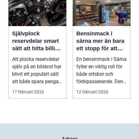
Självplock
Bensinmack i
reservdelar smart
särna mer än bara
sätt att hitta billiga
ett stopp för att
bildelar
tanka
Att plocka reservdelar
En bensinmack i Särna
själv på en bilskrot har
fyller en viktig roll för
blivit ett populärt sätt
både ortsbor och
att både spara pengar
förbipasserande. Den
och g...
fungerar som e...
17 februari 2026
12 februari 2026
Adress