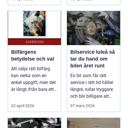
om...
Bilfärgens
Bilservice luleå så
betydelse och val
tar du hand om
bilen året runt
Att välja rätt bilfärg
kan verka som en
En bil som får rätt
enkel uppgift, men det
service i rätt tid håller
är långt ifrån bara ett
längre, rullar tryggare
estetiskt bes...
och blir billigare att
äga. I ...
02 april 2026
07 mars 2026