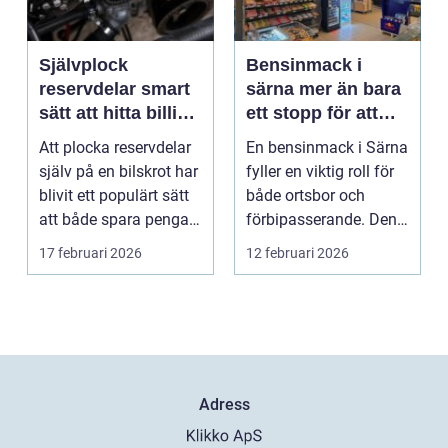
Självplock
Bensinmack i
reservdelar smart
särna mer än bara
sätt att hitta billiga
ett stopp för att
bildelar
tanka
Att plocka reservdelar
En bensinmack i Särna
själv på en bilskrot har
fyller en viktig roll för
blivit ett populärt sätt
både ortsbor och
att både spara pengar
förbipasserande. Den
och g...
fungerar som e...
17 februari 2026
12 februari 2026
Adress