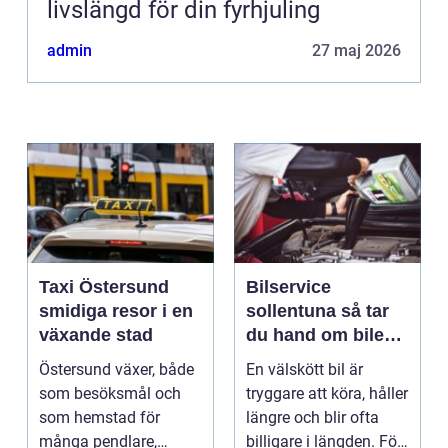
livslängd för din fyrhjuling
admin
27 maj 2026
Taxi Östersund
Bilservice
smidiga resor i en
sollentuna så tar
växande stad
du hand om bilen
på ett smart sätt
Östersund växer, både
En välskött bil är
som besöksmål och
tryggare att köra, håller
som hemstad för
längre och blir ofta
många pendlare,
billigare i längden. För