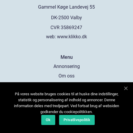
web:
www.klikko.dk
Menu
Annonsering
Om oss
Cookies
På vores website bruges cookies til at huske dine indstillinger,
Kontakta oss
statistik og personalisering af indhold og annoncer. Denne
Sitemap
information deles med tredjepart. Ved fortsat brug af websiden
godkender du cookiepolitikken.
Ok
Privatlivspolitik