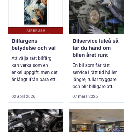
Bilfärgens
Bilservice luleå så
betydelse och val
tar du hand om
bilen året runt
Att välja rätt bilfärg
kan verka som en
En bil som får rätt
enkel uppgift, men det
service i rätt tid håller
är långt ifrån bara ett
längre, rullar tryggare
estetiskt bes...
och blir billigare att
äga. I ...
02 april 2026
07 mars 2026