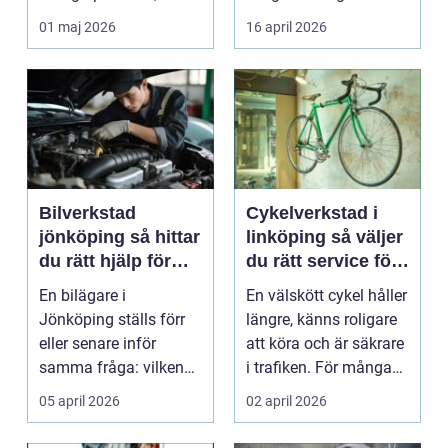
studenter och
många bil...
01 maj 2026
16 april 2026
företagare. En...
Bilverkstad
Cykelverkstad i
jönköping så hittar
linköping så väljer
du rätt hjälp för
du rätt service för
bilen
din cykel
En bilägare i
En välskött cykel håller
Jönköping ställs förr
längre, känns roligare
eller senare inför
att köra och är säkrare
samma fråga: vilken
i trafiken. För många
verkstad tar bäst hand
som cy...
05 april 2026
02 april 2026
om...