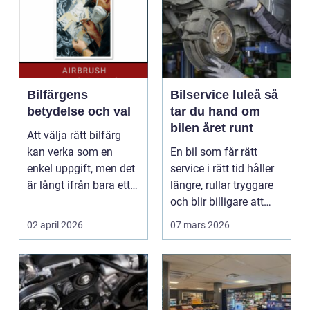
Bilfärgens
Bilservice luleå så
betydelse och val
tar du hand om
bilen året runt
Att välja rätt bilfärg
kan verka som en
En bil som får rätt
enkel uppgift, men det
service i rätt tid håller
är långt ifrån bara ett
längre, rullar tryggare
estetiskt bes...
och blir billigare att
äga. I ...
02 april 2026
07 mars 2026