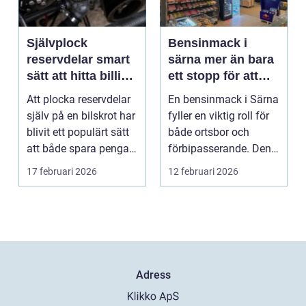
Självplock
Bensinmack i
reservdelar smart
särna mer än bara
sätt att hitta billiga
ett stopp för att
bildelar
tanka
Att plocka reservdelar
En bensinmack i Särna
själv på en bilskrot har
fyller en viktig roll för
blivit ett populärt sätt
både ortsbor och
att både spara pengar
förbipasserande. Den
och g...
fungerar som e...
17 februari 2026
12 februari 2026
Adress