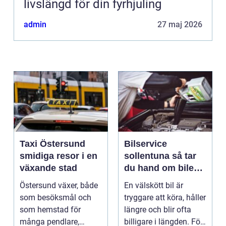
livslängd för din fyrhjuling
admin
27 maj 2026
Taxi Östersund
Bilservice
smidiga resor i en
sollentuna så tar
växande stad
du hand om bilen
på ett smart sätt
Östersund växer, både
En välskött bil är
som besöksmål och
tryggare att köra, håller
som hemstad för
längre och blir ofta
många pendlare,
billigare i längden. För