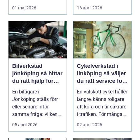
studenter och
många bil...
01 maj 2026
16 april 2026
företagare. En...
Bilverkstad
Cykelverkstad i
jönköping så hittar
linköping så väljer
du rätt hjälp för
du rätt service för
bilen
din cykel
En bilägare i
En välskött cykel håller
Jönköping ställs förr
längre, känns roligare
eller senare inför
att köra och är säkrare
samma fråga: vilken
i trafiken. För många
verkstad tar bäst hand
som cy...
05 april 2026
02 april 2026
om...