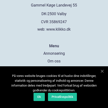
web:
www.klikko.dk
Menu
Annonsering
Om oss
Cookies
På vores website bruges cookies til at huske dine indstillinger,
Kontakta oss
statistik og personalisering af indhold og annoncer. Denne
Sitemap
information deles med tredjepart. Ved fortsat brug af websiden
godkender du cookiepolitikken.
Ok
Privatlivspolitik