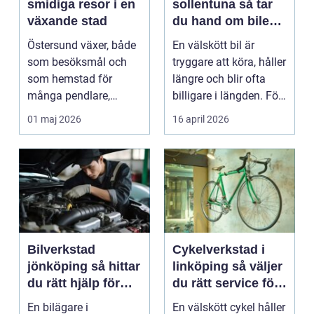
smidiga resor i en
sollentuna så tar
växande stad
du hand om bilen
på ett smart sätt
Östersund växer, både
En välskött bil är
som besöksmål och
tryggare att köra, håller
som hemstad för
längre och blir ofta
många pendlare,
billigare i längden. För
studenter och
många bil...
01 maj 2026
16 april 2026
företagare. En...
Bilverkstad
Cykelverkstad i
jönköping så hittar
linköping så väljer
du rätt hjälp för
du rätt service för
bilen
din cykel
En bilägare i
En välskött cykel håller