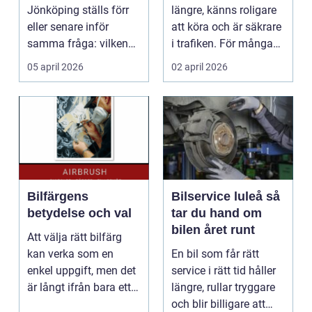
Jönköping ställs förr
längre, känns roligare
eller senare inför
att köra och är säkrare
samma fråga: vilken
i trafiken. För många
verkstad tar bäst hand
som cy...
05 april 2026
02 april 2026
om...
Bilfärgens
Bilservice luleå så
betydelse och val
tar du hand om
bilen året runt
Att välja rätt bilfärg
kan verka som en
En bil som får rätt
enkel uppgift, men det
service i rätt tid håller
är långt ifrån bara ett
längre, rullar tryggare
estetiskt bes...
och blir billigare att