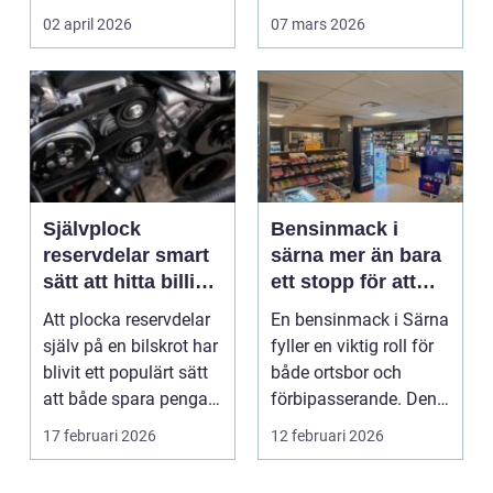
äga. I ...
02 april 2026
07 mars 2026
Självplock
Bensinmack i
reservdelar smart
särna mer än bara
sätt att hitta billiga
ett stopp för att
bildelar
tanka
Att plocka reservdelar
En bensinmack i Särna
själv på en bilskrot har
fyller en viktig roll för
blivit ett populärt sätt
både ortsbor och
att både spara pengar
förbipasserande. Den
och g...
fungerar som e...
17 februari 2026
12 februari 2026