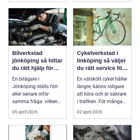
Bilverkstad
Cykelverkstad i
jönköping så hittar
linköping så väljer
du rätt hjälp för
du rätt service för
bilen
din cykel
En bilägare i
En välskött cykel håller
Jönköping ställs förr
längre, känns roligare
eller senare inför
att köra och är säkrare
samma fråga: vilken
i trafiken. För många
verkstad tar bäst hand
som cy...
05 april 2026
02 april 2026
om...