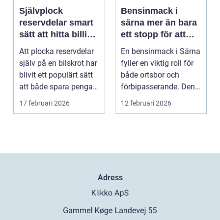
Självplock
Bensinmack i
reservdelar smart
särna mer än bara
sätt att hitta billiga
ett stopp för att
bildelar
tanka
Att plocka reservdelar
En bensinmack i Särna
själv på en bilskrot har
fyller en viktig roll för
blivit ett populärt sätt
både ortsbor och
att både spara pengar
förbipasserande. Den
och g...
fungerar som e...
17 februari 2026
12 februari 2026
Adress