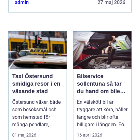
admin
27 maj 2026
Taxi Östersund
Bilservice
smidiga resor i en
sollentuna så tar
växande stad
du hand om bilen
på ett smart sätt
Östersund växer, både
En välskött bil är
som besöksmål och
tryggare att köra, håller
som hemstad för
längre och blir ofta
många pendlare,
billigare i längden. För
studenter och
många bil...
01 maj 2026
16 april 2026
företagare. En...