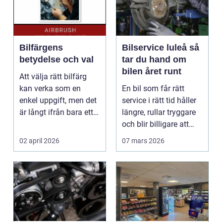
Bilfärgens
Bilservice luleå så
betydelse och val
tar du hand om
bilen året runt
Att välja rätt bilfärg
kan verka som en
En bil som får rätt
enkel uppgift, men det
service i rätt tid håller
är långt ifrån bara ett
längre, rullar tryggare
estetiskt bes...
och blir billigare att
äga. I ...
02 april 2026
07 mars 2026