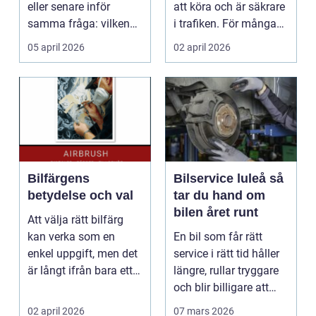
eller senare inför
att köra och är säkrare
samma fråga: vilken
i trafiken. För många
verkstad tar bäst hand
som cy...
05 april 2026
02 april 2026
om...
Bilfärgens
Bilservice luleå så
betydelse och val
tar du hand om
bilen året runt
Att välja rätt bilfärg
kan verka som en
En bil som får rätt
enkel uppgift, men det
service i rätt tid håller
är långt ifrån bara ett
längre, rullar tryggare
estetiskt bes...
och blir billigare att
äga. I ...
02 april 2026
07 mars 2026