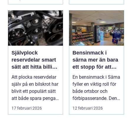
Självplock
Bensinmack i
reservdelar smart
särna mer än bara
sätt att hitta billiga
ett stopp för att
bildelar
tanka
Att plocka reservdelar
En bensinmack i Särna
själv på en bilskrot har
fyller en viktig roll för
blivit ett populärt sätt
både ortsbor och
att både spara pengar
förbipasserande. Den
och g...
fungerar som e...
17 februari 2026
12 februari 2026