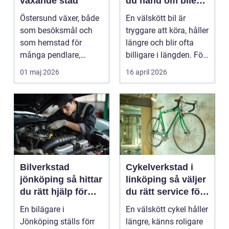
växande stad
du hand om bilen
på ett smart sätt
Östersund växer, både
En välskött bil är
som besöksmål och
tryggare att köra, håller
som hemstad för
längre och blir ofta
många pendlare,
billigare i längden. För
studenter och
många bil...
01 maj 2026
16 april 2026
företagare. En...
Bilverkstad
Cykelverkstad i
jönköping så hittar
linköping så väljer
du rätt hjälp för
du rätt service för
bilen
din cykel
En bilägare i
En välskött cykel håller
Jönköping ställs förr
längre, känns roligare