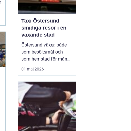
h
.
.
Taxi Östersund
smidiga resor i en
växande stad
Östersund växer, både
som besöksmål och
som hemstad för många
pendlare, studenter och
01 maj 2026
företagare. En pålitlig
taxi är därför mer än
bara ett bekvämt sätt att
ta sig från punkt A till
punkt B. För många
handlar det om att få
vardagen att fungera,
komm...