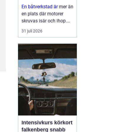
En båtverkstad är
mer än
en plats där motorer
skruvas isär och ihop.
För många båtägare är
31 juli 2026
verkstaden en trygghet
som gör skillnad mellan
en problemfri säsong på
vattnet och oväntade
haverier mitt i
högsomm...
Intensivkurs körkort
falkenberg snabb