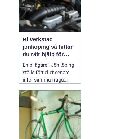
Bilverkstad
jönköping så hittar
du rätt hjälp för
bilen
En bilägare i Jönköping
ställs förr eller senare
inför samma fråga:
vilken verkstad tar bäst
hand om bilen, utan att
kostnaderna skenar och
garantier försvinner?
Valet av
05 april 2026