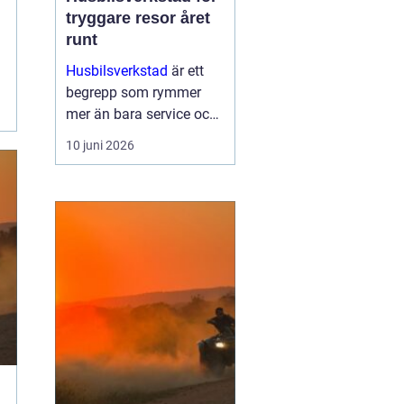
tryggare resor året
runt
Husbilsverkstad
är ett
begrepp som rymmer
mer än bara service och
reparationer. En välskött
10 juni 2026
husbil ger trygghet,
komfort och frihet på
vägen. G...