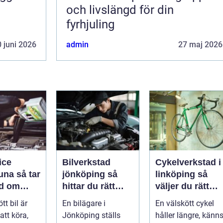
och livslängd för din
fyrhjuling
 juni 2026
admin
27 maj 2026
ice
Bilverkstad
Cykelverkstad i
så tar
jönköping så
linköping så
d om
hittar du rätt
väljer du rätt
å ett
hjälp för bilen
service för din
tt bil är
En bilägare i
En välskött cykel
ätt
cykel
att köra,
Jönköping ställs
håller längre, känn