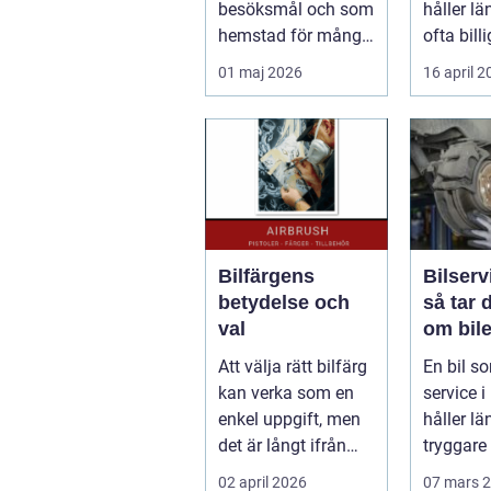
besöksmål och som
håller lä
hemstad för många
ofta billi
pendlare, studenter
längden
01 maj 2026
16 april 
och företagare. En...
bil...
Bilfärgens
Bilserv
betydelse och
så tar 
val
om bile
runt
Att välja rätt bilfärg
En bil so
kan verka som en
service i 
enkel uppgift, men
håller län
det är långt ifrån
tryggare 
bara ett estetiskt
billigare 
02 april 2026
07 mars 