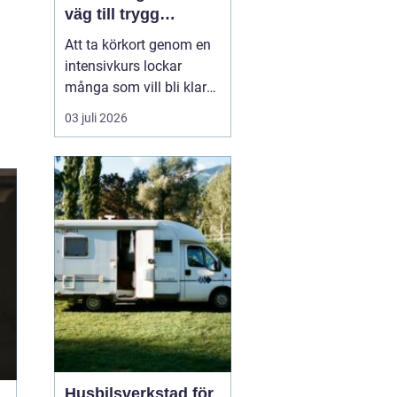
väg till trygg
körning
Att ta körkort genom en
intensivkurs lockar
många som vill bli klara
snabbt utan att tumma
03 juli 2026
på kvaliteten. För den
som bor i eller nära
Falkenberg kan en
välplanerad
intensivutbildning
innebära att körkortet är
i handen på bara några
veckor. Nyckeln h...
Husbilsverkstad för