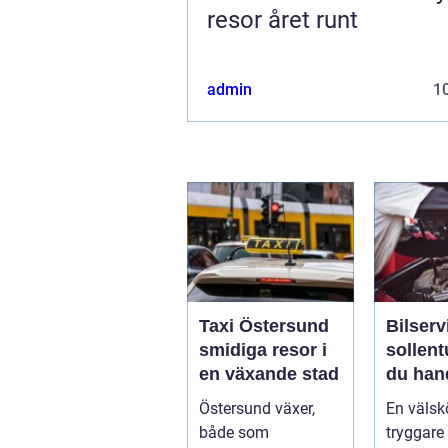
resor året runt
admin
10
Taxi Östersund
Bilserv
smidiga resor i
sollentuna 
en växande stad
du han
bilen p
Östersund växer,
En välskö
smart s
både som
tryggare 