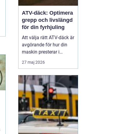
ATV-däck: Optimera
grepp och livslängd
för din fyrhjuling
Att välja rätt ATV-däck är
avgörande för hur din
maskin presterar i
vardagen, oavsett om du
27 maj 2026
arbetar i skogen eller kör
för nöjes skull. Rätt ATV-
däck gör stor skillnad för
säkerhet...
s