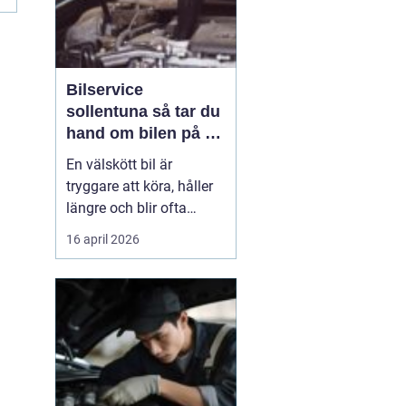
Bilservice
sollentuna så tar du
hand om bilen på ett
smart sätt
En välskött bil är
tryggare att köra, håller
längre och blir ofta
billigare i längden. För
16 april 2026
många bilägare i
Sollentuna handlar
service inte bara om att
följa serviceboken, utan
om att kunna lita på
bilen varje dag oavsett
om den rullar till jobbet,
...