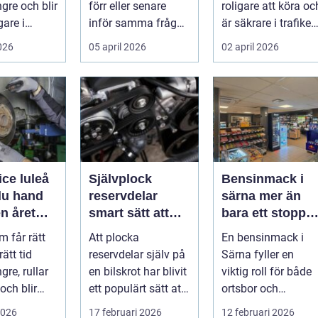
ngre och blir
förr eller senare
roligare att köra oc
gare i
inför samma fråga:
är säkrare i trafiken
. För många
vilken verkstad tar
För många som cy..
2026
05 april 2026
02 april 2026
bäst hand om...
ice luleå
Självplock
Bensinmack i
du hand
reservdelar
särna mer än
n året
smart sätt att
bara ett stopp
hitta billiga
för att tanka
m får rätt
Att plocka
En bensinmack i
bildelar
rätt tid
reservdelar själv på
Särna fyller en
gre, rullar
en bilskrot har blivit
viktig roll för både
och blir
ett populärt sätt att
ortsbor och
att äga. I ...
både spara pengar
förbipasserande.
2026
17 februari 2026
12 februari 2026