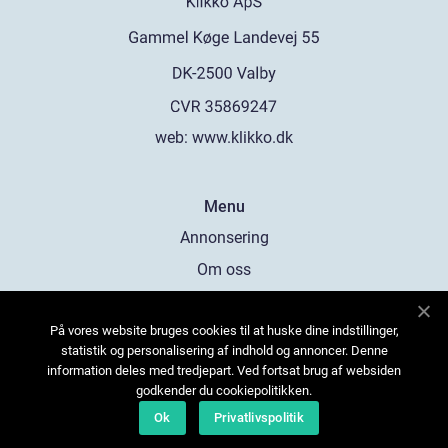
web:
www.klikko.dk
Menu
Annonsering
Om oss
Cookies
På vores website bruges cookies til at huske dine indstillinger,
Kontakta oss
statistik og personalisering af indhold og annoncer. Denne
Sitemap
information deles med tredjepart. Ved fortsat brug af websiden
godkender du cookiepolitikken.
Ok
Privatlivspolitik