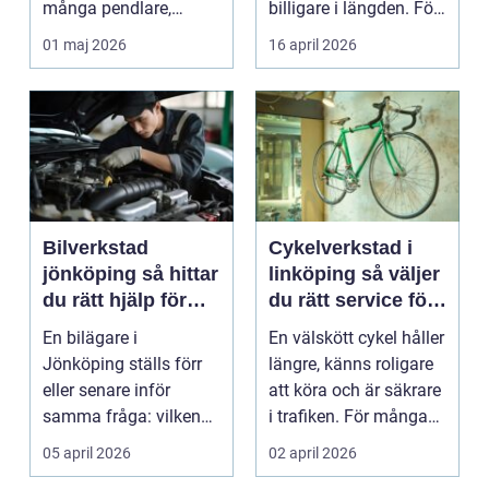
många pendlare,
billigare i längden. För
studenter och
många bil...
01 maj 2026
16 april 2026
företagare. En...
Bilverkstad
Cykelverkstad i
jönköping så hittar
linköping så väljer
du rätt hjälp för
du rätt service för
bilen
din cykel
En bilägare i
En välskött cykel håller
Jönköping ställs förr
längre, känns roligare
eller senare inför
att köra och är säkrare
samma fråga: vilken
i trafiken. För många
verkstad tar bäst hand
som cy...
05 april 2026
02 april 2026
om...