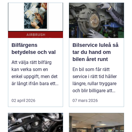
Bilfärgens
Bilservice luleå så
betydelse och val
tar du hand om
bilen året runt
Att välja rätt bilfärg
kan verka som en
En bil som får rätt
enkel uppgift, men det
service i rätt tid håller
är långt ifrån bara ett
längre, rullar tryggare
estetiskt bes...
och blir billigare att
äga. I ...
02 april 2026
07 mars 2026