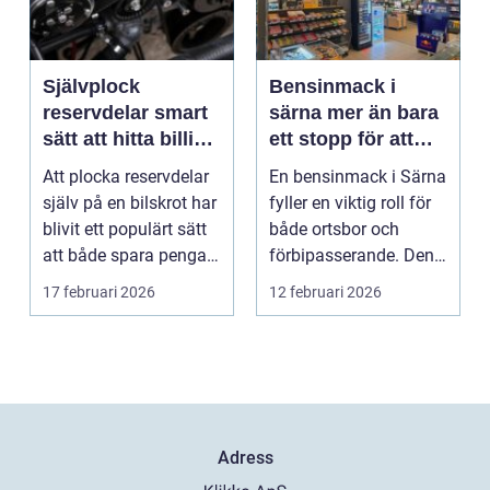
Självplock
Bensinmack i
reservdelar smart
särna mer än bara
sätt att hitta billiga
ett stopp för att
bildelar
tanka
Att plocka reservdelar
En bensinmack i Särna
själv på en bilskrot har
fyller en viktig roll för
blivit ett populärt sätt
både ortsbor och
att både spara pengar
förbipasserande. Den
och g...
fungerar som e...
17 februari 2026
12 februari 2026
Adress