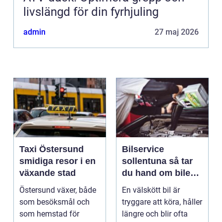
livslängd för din fyrhjuling
admin
27 maj 2026
Taxi Östersund
Bilservice
smidiga resor i en
sollentuna så tar
växande stad
du hand om bilen
på ett smart sätt
Östersund växer, både
En välskött bil är
som besöksmål och
tryggare att köra, håller
som hemstad för
längre och blir ofta