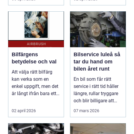
om...
Bilfärgens
Bilservice luleå så
betydelse och val
tar du hand om
bilen året runt
Att välja rätt bilfärg
kan verka som en
En bil som får rätt
enkel uppgift, men det
service i rätt tid håller
är långt ifrån bara ett
längre, rullar tryggare
estetiskt bes...
och blir billigare att
äga. I ...
02 april 2026
07 mars 2026