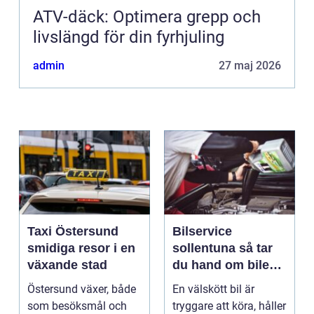
ATV-däck: Optimera grepp och
livslängd för din fyrhjuling
admin
27 maj 2026
Taxi Östersund
Bilservice
smidiga resor i en
sollentuna så tar
växande stad
du hand om bilen
på ett smart sätt
Östersund växer, både
En välskött bil är
som besöksmål och
tryggare att köra, håller