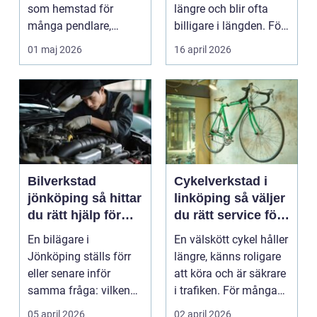
som hemstad för
längre och blir ofta
många pendlare,
billigare i längden. För
studenter och
många bil...
01 maj 2026
16 april 2026
företagare. En...
Bilverkstad
Cykelverkstad i
jönköping så hittar
linköping så väljer
du rätt hjälp för
du rätt service för
bilen
din cykel
En bilägare i
En välskött cykel håller
Jönköping ställs förr
längre, känns roligare
eller senare inför
att köra och är säkrare
samma fråga: vilken
i trafiken. För många
verkstad tar bäst hand
som cy...
05 april 2026
02 april 2026