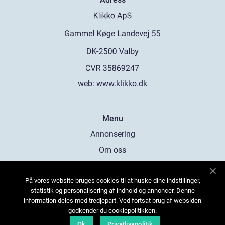
web:
www.klikko.dk
Menu
Annonsering
Om oss
Cookies
På vores website bruges cookies til at huske dine indstillinger,
Kontakta oss
statistik og personalisering af indhold og annoncer. Denne
Sitemap
information deles med tredjepart. Ved fortsat brug af websiden
godkender du cookiepolitikken.
Ok
Privatlivspolitik