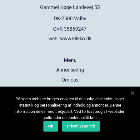
web:
www.klikko.dk
Menu
Annonsering
Om oss
Cookies
På vores website bruges cookies til at huske dine indstillinger,
Kontakta oss
statistik og personalisering af indhold og annoncer. Denne
Sitemap
information deles med tredjepart. Ved fortsat brug af websiden
godkender du cookiepolitikken.
Ok
Privatlivspolitik