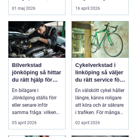
studenter och
många bil...
01 maj 2026
16 april 2026
företagare. En...
Bilverkstad
Cykelverkstad i
jönköping så hittar
linköping så väljer
du rätt hjälp för
du rätt service för
bilen
din cykel
En bilägare i
En välskött cykel håller
Jönköping ställs förr
längre, känns roligare
eller senare inför
att köra och är säkrare
samma fråga: vilken
i trafiken. För många
verkstad tar bäst hand
som cy...
05 april 2026
02 april 2026
om...