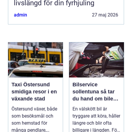
livslängd för din fyrhjuling
admin
27 maj 2026
Taxi Östersund
Bilservice
smidiga resor i en
sollentuna så tar
växande stad
du hand om bilen
på ett smart sätt
Östersund växer, både
En välskött bil är
som besöksmål och
tryggare att köra, håller
som hemstad för
längre och blir ofta
många pendlare,
billigare i längden. För