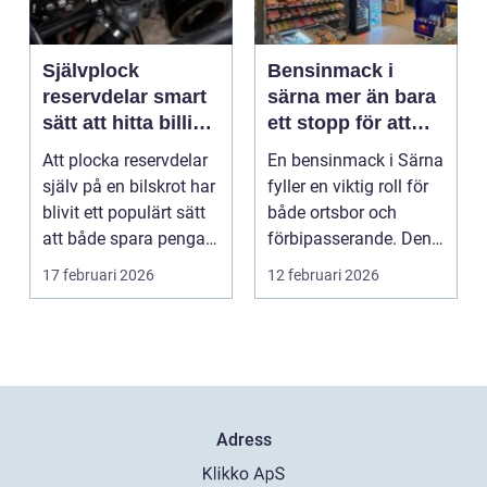
Självplock
Bensinmack i
reservdelar smart
särna mer än bara
sätt att hitta billiga
ett stopp för att
bildelar
tanka
Att plocka reservdelar
En bensinmack i Särna
själv på en bilskrot har
fyller en viktig roll för
blivit ett populärt sätt
både ortsbor och
att både spara pengar
förbipasserande. Den
och g...
fungerar som e...
17 februari 2026
12 februari 2026
Adress