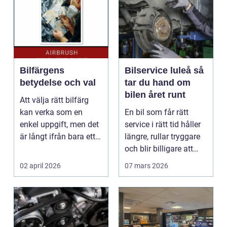
Bilfärgens
Bilservice luleå så
betydelse och val
tar du hand om
bilen året runt
Att välja rätt bilfärg
kan verka som en
En bil som får rätt
enkel uppgift, men det
service i rätt tid håller
är långt ifrån bara ett
längre, rullar tryggare
estetiskt bes...
och blir billigare att
äga. I ...
02 april 2026
07 mars 2026