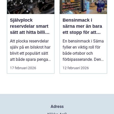
Självplock
Bensinmack i
reservdelar smart
särna mer än bara
sätt att hitta billiga
ett stopp för att
bildelar
tanka
Att plocka reservdelar
En bensinmack i Särna
själv på en bilskrot har
fyller en viktig roll för
blivit ett populärt sätt
både ortsbor och
att både spara pengar
förbipasserande. Den
och g...
fungerar som e...
17 februari 2026
12 februari 2026
Adress