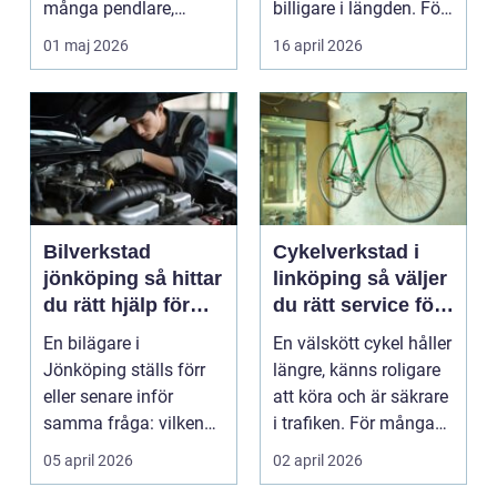
många pendlare,
billigare i längden. För
studenter och
många bil...
01 maj 2026
16 april 2026
företagare. En...
Bilverkstad
Cykelverkstad i
jönköping så hittar
linköping så väljer
du rätt hjälp för
du rätt service för
bilen
din cykel
En bilägare i
En välskött cykel håller
Jönköping ställs förr
längre, känns roligare
eller senare inför
att köra och är säkrare
samma fråga: vilken
i trafiken. För många
verkstad tar bäst hand
som cy...
05 april 2026
02 april 2026
om...