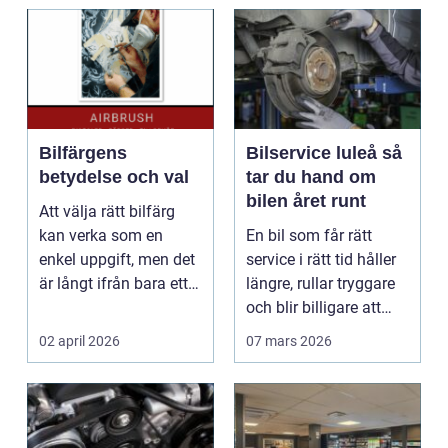
Bilfärgens
Bilservice luleå så
betydelse och val
tar du hand om
bilen året runt
Att välja rätt bilfärg
kan verka som en
En bil som får rätt
enkel uppgift, men det
service i rätt tid håller
är långt ifrån bara ett
längre, rullar tryggare
estetiskt bes...
och blir billigare att
äga. I ...
02 april 2026
07 mars 2026