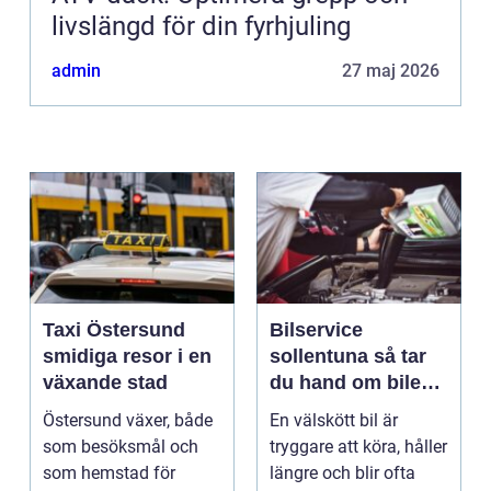
livslängd för din fyrhjuling
admin
27 maj 2026
Taxi Östersund
Bilservice
smidiga resor i en
sollentuna så tar
växande stad
du hand om bilen
på ett smart sätt
Östersund växer, både
En välskött bil är
som besöksmål och
tryggare att köra, håller
som hemstad för
längre och blir ofta