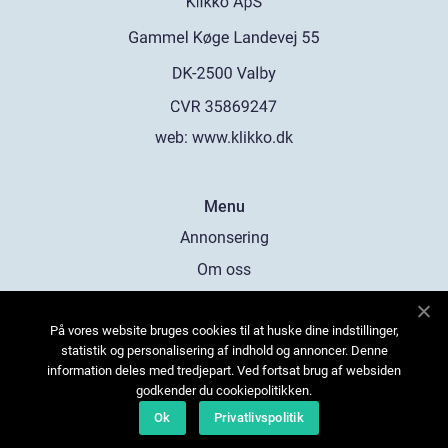
web:
www.klikko.dk
Menu
Annonsering
Om oss
Cookies
På vores website bruges cookies til at huske dine indstillinger,
Kontakta oss
statistik og personalisering af indhold og annoncer. Denne
Sitemap
information deles med tredjepart. Ved fortsat brug af websiden
godkender du cookiepolitikken.
Ok
Privatlivspolitik