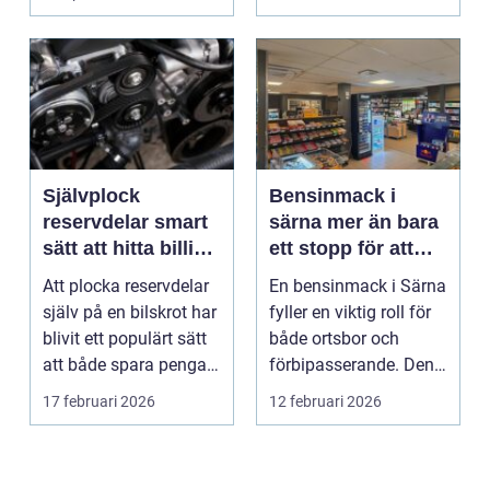
Självplock
Bensinmack i
reservdelar smart
särna mer än bara
sätt att hitta billiga
ett stopp för att
bildelar
tanka
Att plocka reservdelar
En bensinmack i Särna
själv på en bilskrot har
fyller en viktig roll för
blivit ett populärt sätt
både ortsbor och
att både spara pengar
förbipasserande. Den
och g...
fungerar som e...
17 februari 2026
12 februari 2026