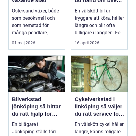
växande stad
du hand om bilen
på ett smart sätt
Östersund växer, både
En välskött bil är
som besöksmål och
tryggare att köra, håller
som hemstad för
längre och blir ofta
många pendlare,
billigare i längden. För
studenter och
många bil...
01 maj 2026
16 april 2026
företagare. En...
Bilverkstad
Cykelverkstad i
jönköping så hittar
linköping så väljer
du rätt hjälp för
du rätt service för
bilen
din cykel
En bilägare i
En välskött cykel håller
Jönköping ställs förr
längre, känns roligare