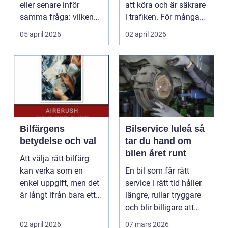
eller senare inför
att köra och är säkrare
samma fråga: vilken
i trafiken. För många
verkstad tar bäst hand
som cy...
05 april 2026
02 april 2026
om...
Bilfärgens
Bilservice luleå så
betydelse och val
tar du hand om
bilen året runt
Att välja rätt bilfärg
kan verka som en
En bil som får rätt
enkel uppgift, men det
service i rätt tid håller
är långt ifrån bara ett
längre, rullar tryggare
estetiskt bes...
och blir billigare att
äga. I ...
02 april 2026
07 mars 2026