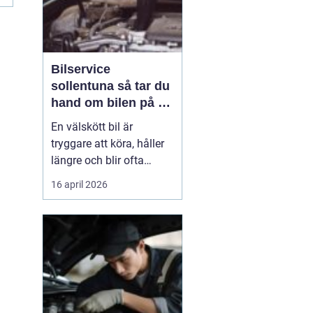
Bilservice
sollentuna så tar du
hand om bilen på ett
smart sätt
En välskött bil är
tryggare att köra, håller
längre och blir ofta
billigare i längden. För
16 april 2026
många bilägare i
Sollentuna handlar
service inte bara om att
följa serviceboken, utan
om att kunna lita på
bilen varje dag oavsett
om den rullar till jobbet,
...