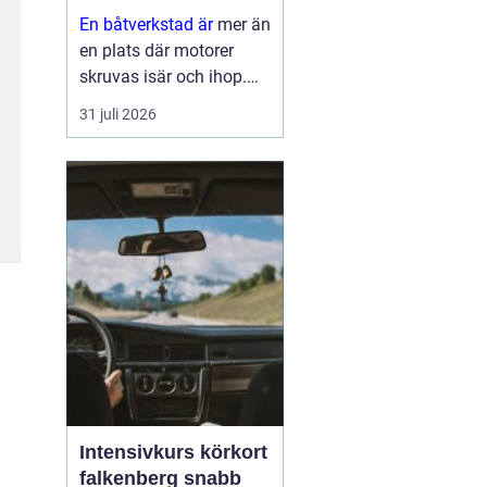
En båtverkstad är
mer än
en plats där motorer
skruvas isär och ihop.
För många båtägare är
31 juli 2026
verkstaden en trygghet
som gör skillnad mellan
en problemfri säsong på
vattnet och oväntade
haverier mitt i
högsomm...
Intensivkurs körkort
falkenberg snabb