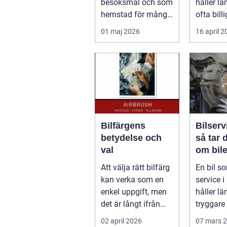
besöksmål och som
håller lä
hemstad för många
ofta billi
pendlare, studenter
längden
01 maj 2026
16 april 
och företagare. En...
bil...
Bilfärgens
Bilserv
betydelse och
så tar 
val
om bile
runt
Att välja rätt bilfärg
En bil so
kan verka som en
service i 
enkel uppgift, men
håller län
det är långt ifrån
tryggare 
bara ett estetiskt
billigare 
02 april 2026
07 mars 