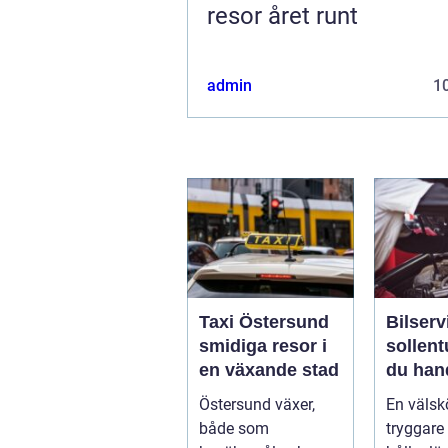
resor året runt
admin
10
Taxi Östersund
Bilserv
smidiga resor i
sollentuna 
en växande stad
du han
bilen p
Östersund växer,
En välskö
smart s
både som
tryggare 