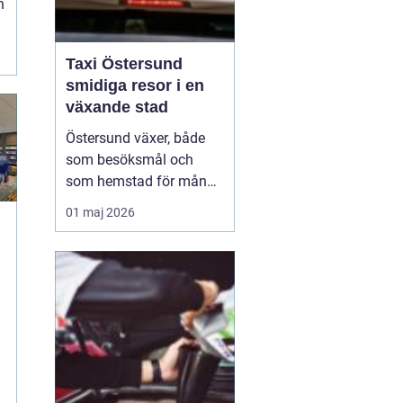
h
.
.
Taxi Östersund
smidiga resor i en
växande stad
Östersund växer, både
som besöksmål och
som hemstad för många
pendlare, studenter och
01 maj 2026
företagare. En pålitlig
taxi är därför mer än
bara ett bekvämt sätt att
ta sig från punkt A till
punkt B. För många
handlar det om att få
vardagen att fungera,
komm...