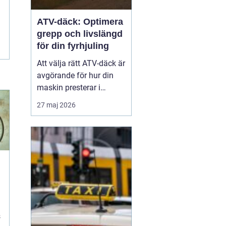
ATV-däck: Optimera
grepp och livslängd
för din fyrhjuling
Att välja rätt ATV-däck är
avgörande för hur din
maskin presterar i
vardagen, oavsett om du
27 maj 2026
arbetar i skogen eller kör
för nöjes skull. Rätt ATV-
däck gör stor skillnad för
säkerhet...
s