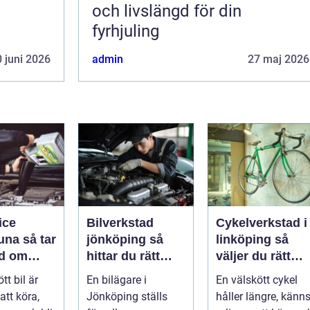
och livslängd för din
fyrhjuling
 juni 2026
admin
27 maj 2026
ice
Bilverkstad
Cykelverkstad i
så tar
jönköping så
linköping så
d om
hittar du rätt
väljer du rätt
å ett
hjälp för bilen
service för din
tt bil är
En bilägare i
En välskött cykel
ätt
cykel
att köra,
Jönköping ställs
håller längre, känn