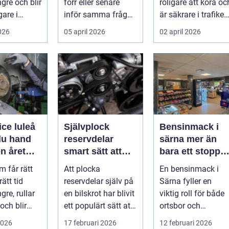
ngre och blir
förr eller senare
roligare att köra oc
gare i
inför samma fråga:
är säkrare i trafiken
. För många
vilken verkstad tar
För många som cy..
2026
05 april 2026
02 april 2026
bäst hand om...
ice luleå
Självplock
Bensinmack i
du hand
reservdelar
särna mer än
n året
smart sätt att
bara ett stopp
hitta billiga
för att tanka
m får rätt
Att plocka
En bensinmack i
bildelar
rätt tid
reservdelar själv på
Särna fyller en
gre, rullar
en bilskrot har blivit
viktig roll för både
och blir
ett populärt sätt att
ortsbor och
att äga. I ...
både spara pengar
förbipasserande.
2026
17 februari 2026
12 februari 2026