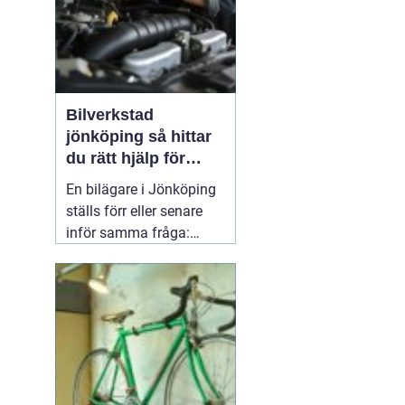
Bilverkstad
jönköping så hittar
du rätt hjälp för
bilen
En bilägare i Jönköping
ställs förr eller senare
inför samma fråga:
vilken verkstad tar bäst
hand om bilen, utan att
kostnaderna skenar och
garantier försvinner?
Valet av
05 april 2026