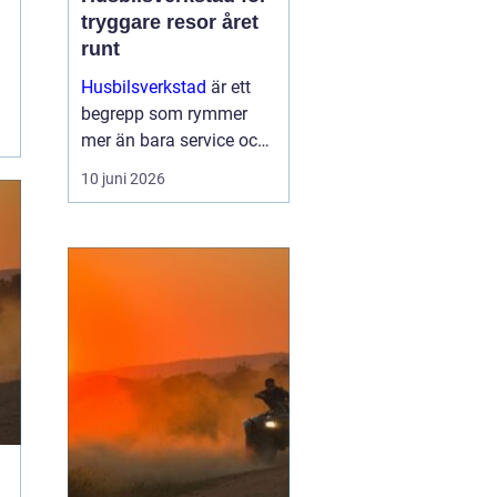
tryggare resor året
runt
Husbilsverkstad
är ett
begrepp som rymmer
mer än bara service och
reparationer. En välskött
10 juni 2026
husbil ger trygghet,
komfort och frihet på
vägen. G...