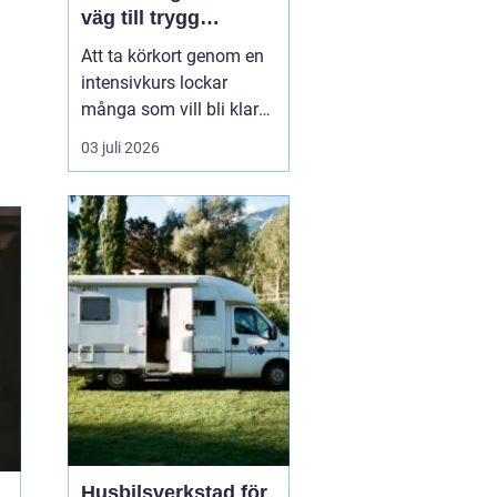
väg till trygg
körning
Att ta körkort genom en
intensivkurs lockar
många som vill bli klara
snabbt utan att tumma
03 juli 2026
på kvaliteten. För den
som bor i eller nära
Falkenberg kan en
välplanerad
intensivutbildning
innebära att körkortet är
i handen på bara några
veckor. Nyckeln h...
Husbilsverkstad för