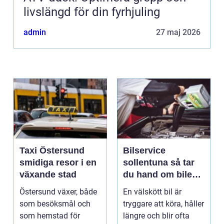
livslängd för din fyrhjuling
admin
27 maj 2026
Taxi Östersund
Bilservice
smidiga resor i en
sollentuna så tar
växande stad
du hand om bilen
på ett smart sätt
Östersund växer, både
En välskött bil är
som besöksmål och
tryggare att köra, håller
som hemstad för
längre och blir ofta