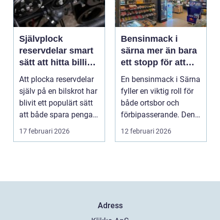
Självplock
Bensinmack i
reservdelar smart
särna mer än bara
sätt att hitta billiga
ett stopp för att
bildelar
tanka
Att plocka reservdelar
En bensinmack i Särna
själv på en bilskrot har
fyller en viktig roll för
blivit ett populärt sätt
både ortsbor och
att både spara pengar
förbipasserande. Den
och g...
fungerar som e...
17 februari 2026
12 februari 2026
Adress