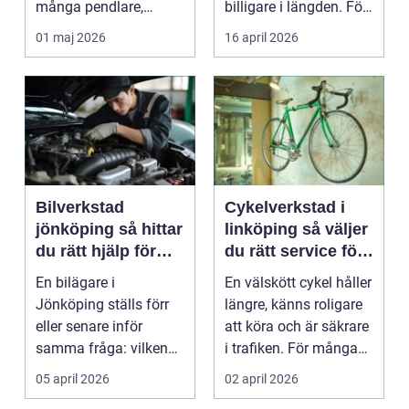
många pendlare,
billigare i längden. För
studenter och
många bil...
01 maj 2026
16 april 2026
företagare. En...
Bilverkstad
Cykelverkstad i
jönköping så hittar
linköping så väljer
du rätt hjälp för
du rätt service för
bilen
din cykel
En bilägare i
En välskött cykel håller
Jönköping ställs förr
längre, känns roligare
eller senare inför
att köra och är säkrare
samma fråga: vilken
i trafiken. För många
verkstad tar bäst hand
som cy...
05 april 2026
02 april 2026
om...