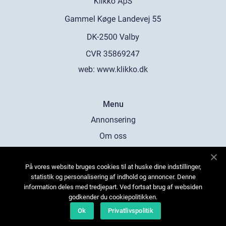
web:
www.klikko.dk
Menu
Annonsering
Om oss
Cookies
På vores website bruges cookies til at huske dine indstillinger,
Kontakta oss
statistik og personalisering af indhold og annoncer. Denne
Sitemap
information deles med tredjepart. Ved fortsat brug af websiden
godkender du cookiepolitikken.
Ok
Privatlivspolitik