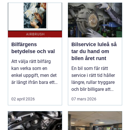
Bilfärgens
Bilservice luleå så
betydelse och val
tar du hand om
bilen året runt
Att välja rätt bilfärg
kan verka som en
En bil som får rätt
enkel uppgift, men det
service i rätt tid håller
är långt ifrån bara ett
längre, rullar tryggare
estetiskt bes...
och blir billigare att
äga. I ...
02 april 2026
07 mars 2026