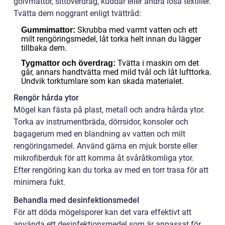
golvmattor, sittöverdrag, kuddar eller andra lösa textilier.
Tvätta dem noggrant enligt tvättråd:
Skrubba med varmt vatten och ett
Gummimattor:
milt rengöringsmedel, låt torka helt innan du lägger
tillbaka dem.
Tvätta i maskin om det
Tygmattor och överdrag:
går, annars handtvätta med mild tvål och låt lufttorka.
Undvik torktumlare som kan skada materialet.
Rengör hårda ytor
Mögel kan fästa på plast, metall och andra hårda ytor.
Torka av instrumentbräda, dörrsidor, konsoler och
bagagerum med en blandning av vatten och milt
rengöringsmedel. Använd gärna en mjuk borste eller
mikrofiberduk för att komma åt svåråtkomliga ytor.
Efter rengöring kan du torka av med en torr trasa för att
minimera fukt.
Behandla med desinfektionsmedel
För att döda mögelsporer kan det vara effektivt att
använda ett desinfektionsmedel som är anpassat för