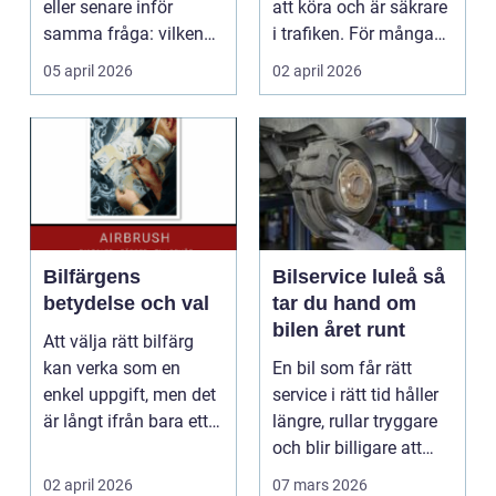
eller senare inför
att köra och är säkrare
samma fråga: vilken
i trafiken. För många
verkstad tar bäst hand
som cy...
05 april 2026
02 april 2026
om...
Bilfärgens
Bilservice luleå så
betydelse och val
tar du hand om
bilen året runt
Att välja rätt bilfärg
kan verka som en
En bil som får rätt
enkel uppgift, men det
service i rätt tid håller
är långt ifrån bara ett
längre, rullar tryggare
estetiskt bes...
och blir billigare att
äga. I ...
02 april 2026
07 mars 2026