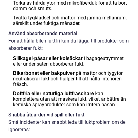
Torka av hårda ytor med mikrofiberduk för att ta bort
damm och smuts.
Tvätta tygklädsel och mattor med jämna mellanrum,
särskilt under fuktiga månader.
Använd absorberande material
För att hålla bilen luktfri kan du lägga till produkter som
absorberar fukt:
i bagageutrymmet
Silikagel-påsar eller kolsäckar
eller under säten absorberar fukt.
på mattor och tygytor
Bikarbonat eller bakpulver
neutraliserar lukt och hjälper till att hålla interiören
fräsch.
kan
Doftfria eller naturliga luftfräschare
komplettera utan att maskera lukt, vilket är bättre än
kemiska sprayprodukter som kan irritera näsan.
Snabba åtgärder vid spill eller fukt
Små incidenter kan snabbt leda till luktproblem om de
ignoreras: