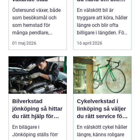
på ett smart sätt
Östersund växer, både
En välskött bil är
som besöksmål och
tryggare att köra, håller
som hemstad för
längre och blir ofta
många pendlare,
billigare i längden. För
studenter och
många bil...
01 maj 2026
16 april 2026
företagare. En...
Bilverkstad
Cykelverkstad i
jönköping så hittar
linköping så väljer
du rätt hjälp för
du rätt service för
bilen
din cykel
En bilägare i
En välskött cykel håller
Jönköping ställs förr
längre, känns roligare