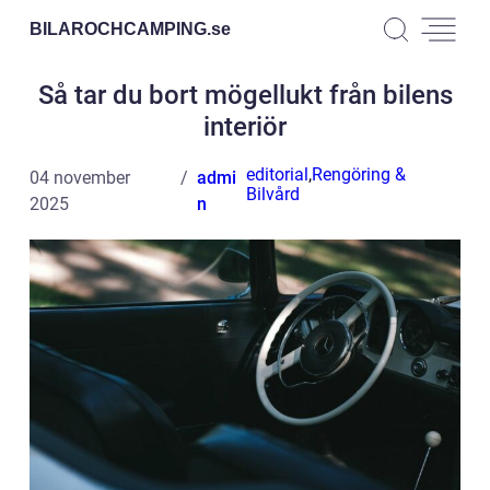
BILAROCHCAMPING.
se
Så tar du bort mögellukt från bilens
interiör
editorial
,
Rengöring &
04 november
admi
Bilvård
2025
n