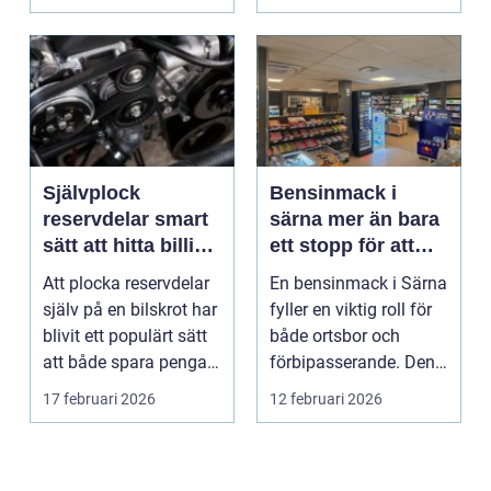
Självplock
Bensinmack i
reservdelar smart
särna mer än bara
sätt att hitta billiga
ett stopp för att
bildelar
tanka
Att plocka reservdelar
En bensinmack i Särna
själv på en bilskrot har
fyller en viktig roll för
blivit ett populärt sätt
både ortsbor och
att både spara pengar
förbipasserande. Den
och g...
fungerar som e...
17 februari 2026
12 februari 2026