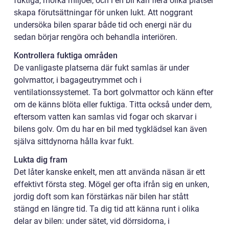
fuktiga, mörka miljöer, och i en bil kan flera olika platser
skapa förutsättningar för unken lukt. Att noggrant
undersöka bilen sparar både tid och energi när du
sedan börjar rengöra och behandla interiören.
Kontrollera fuktiga områden
De vanligaste platserna där fukt samlas är under
golvmattor, i bagageutrymmet och i
ventilationssystemet. Ta bort golvmattor och känn efter
om de känns blöta eller fuktiga. Titta också under dem,
eftersom vatten kan samlas vid fogar och skarvar i
bilens golv. Om du har en bil med tygklädsel kan även
själva sittdynorna hålla kvar fukt.
Lukta dig fram
Det låter kanske enkelt, men att använda näsan är ett
effektivt första steg. Mögel ger ofta ifrån sig en unken,
jordig doft som kan förstärkas när bilen har stått
stängd en längre tid. Ta dig tid att känna runt i olika
delar av bilen: under sätet, vid dörrsidorna, i