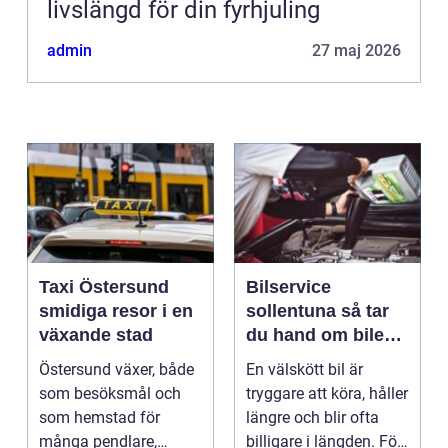
livslängd för din fyrhjuling
admin
27 maj 2026
Taxi Östersund
Bilservice
smidiga resor i en
sollentuna så tar
växande stad
du hand om bilen
på ett smart sätt
Östersund växer, både
En välskött bil är
som besöksmål och
tryggare att köra, håller
som hemstad för
längre och blir ofta
många pendlare,
billigare i längden. För