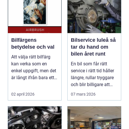
Bilfärgens
Bilservice luleå så
betydelse och val
tar du hand om
bilen året runt
Att välja rätt bilfärg
kan verka som en
En bil som får rätt
enkel uppgift, men det
service i rätt tid håller
är långt ifrån bara ett
längre, rullar tryggare
estetiskt bes...
och blir billigare att
äga. I ...
02 april 2026
07 mars 2026