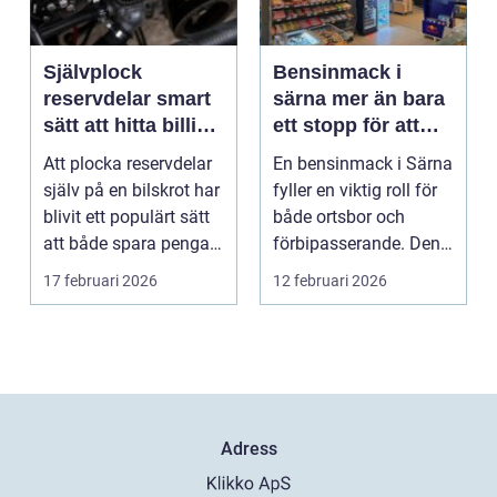
Självplock
Bensinmack i
reservdelar smart
särna mer än bara
sätt att hitta billiga
ett stopp för att
bildelar
tanka
Att plocka reservdelar
En bensinmack i Särna
själv på en bilskrot har
fyller en viktig roll för
blivit ett populärt sätt
både ortsbor och
att både spara pengar
förbipasserande. Den
och g...
fungerar som e...
17 februari 2026
12 februari 2026
Adress