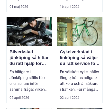
studenter och
många bil...
01 maj 2026
16 april 2026
företagare. En...
Bilverkstad
Cykelverkstad i
jönköping så hittar
linköping så väljer
du rätt hjälp för
du rätt service för
bilen
din cykel
En bilägare i
En välskött cykel håller
Jönköping ställs förr
längre, känns roligare
eller senare inför
att köra och är säkrare
samma fråga: vilken
i trafiken. För många
verkstad tar bäst hand
som cy...
05 april 2026
02 april 2026
om...