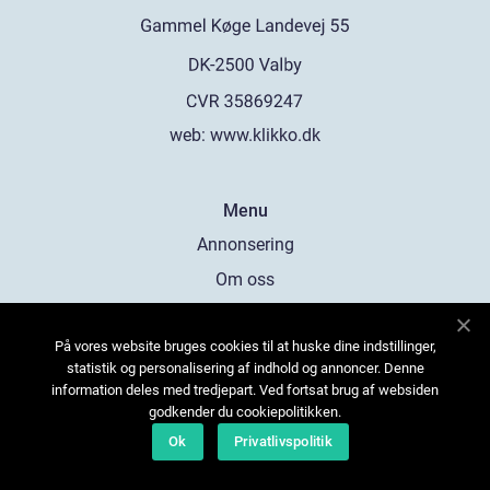
web:
www.klikko.dk
Menu
Annonsering
Om oss
Cookies
På vores website bruges cookies til at huske dine indstillinger,
Kontakta oss
statistik og personalisering af indhold og annoncer. Denne
Sitemap
information deles med tredjepart. Ved fortsat brug af websiden
godkender du cookiepolitikken.
Ok
Privatlivspolitik