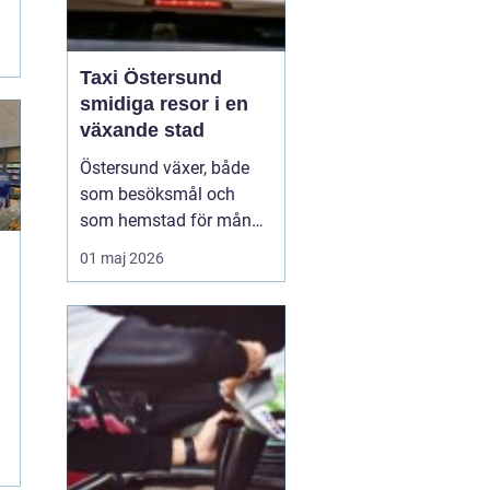
.
.
Taxi Östersund
smidiga resor i en
växande stad
Östersund växer, både
som besöksmål och
som hemstad för många
pendlare, studenter och
01 maj 2026
företagare. En pålitlig
taxi är därför mer än
bara ett bekvämt sätt att
ta sig från punkt A till
punkt B. För många
handlar det om att få
vardagen att fungera,
komm...