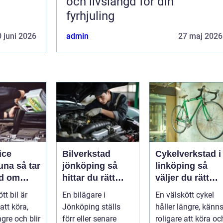
och livslängd för din
fyrhjuling
 juni 2026
admin
27 maj 2026
ice
Bilverkstad
Cykelverkstad i
så tar
jönköping så
linköping så
d om
hittar du rätt
väljer du rätt
å ett
hjälp för bilen
service för din
tt bil är
En bilägare i
En välskött cykel
ätt
cykel
att köra,
Jönköping ställs
håller längre, känn
ngre och blir
förr eller senare
roligare att köra oc