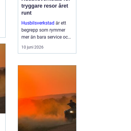
tryggare resor året
runt
Husbilsverkstad
är ett
begrepp som rymmer
mer än bara service och
reparationer. En välskött
10 juni 2026
husbil ger trygghet,
komfort och frihet på
vägen. G...