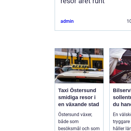
resor året runt
admin
10
Taxi Östersund
Bilserv
smidiga resor i
sollentuna 
en växande stad
du han
bilen p
Östersund växer,
En välskö
smart s
både som
tryggare 
besöksmål och som
håller lä