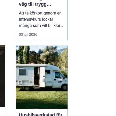
väg till trygg
körning
Att ta körkort genom en
intensivkurs lockar
många som vill bli klara
snabbt utan att tumma
03 juli 2026
på kvaliteten. För den
som bor i eller nära
Falkenberg kan en
välplanerad
intensivutbildning
innebära att körkortet är
i handen på bara några
veckor. Nyckeln h...
Husbilsverkstad för