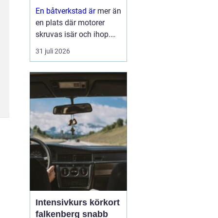
En båtverkstad är
mer än
en plats där motorer
skruvas isär och ihop.
För många båtägare är
31 juli 2026
verkstaden en trygghet
som gör skillnad mellan
en problemfri säsong på
vattnet och oväntade
haverier mitt i
högsomm...
Intensivkurs körkort
falkenberg snabb