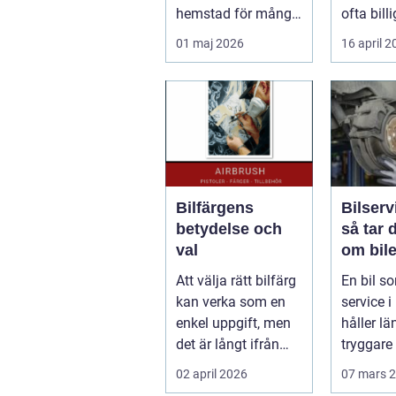
hemstad för många
ofta billi
pendlare, studenter
längden
01 maj 2026
16 april 
och företagare. En...
bil...
Bilfärgens
Bilserv
betydelse och
så tar 
val
om bile
runt
Att välja rätt bilfärg
En bil so
kan verka som en
service i 
enkel uppgift, men
håller län
det är långt ifrån
tryggare 
bara ett estetiskt
billigare 
02 april 2026
07 mars 
bes...