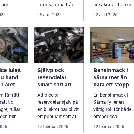
gare i
inför samma fråga:
är säkrare i trafiken
. För många
vilken verkstad tar
För många som cy..
2026
05 april 2026
02 april 2026
bäst hand om...
ice luleå
Självplock
Bensinmack i
du hand
reservdelar
särna mer än
n året
smart sätt att
bara ett stopp
hitta billiga
för att tanka
m får rätt
Att plocka
En bensinmack i
bildelar
rätt tid
reservdelar själv på
Särna fyller en
gre, rullar
en bilskrot har blivit
viktig roll för både
och blir
ett populärt sätt att
ortsbor och
att äga. I ...
både spara pengar
förbipasserande.
2026
17 februari 2026
12 februari 2026
och g...
Den fungerar som