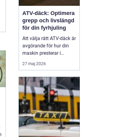
ATV-däck: Optimera
grepp och livslängd
för din fyrhjuling
Att välja rätt ATV-däck är
avgörande för hur din
maskin presterar i
vardagen, oavsett om du
27 maj 2026
arbetar i skogen eller kör
för nöjes skull. Rätt ATV-
däck gör stor skillnad för
säkerhet...
s
h