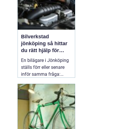
Bilverkstad
jönköping så hittar
du rätt hjälp för
bilen
En bilägare i Jönköping
ställs förr eller senare
inför samma fråga:
vilken verkstad tar bäst
hand om bilen, utan att
kostnaderna skenar och
garantier försvinner?
Valet av
05 april 2026