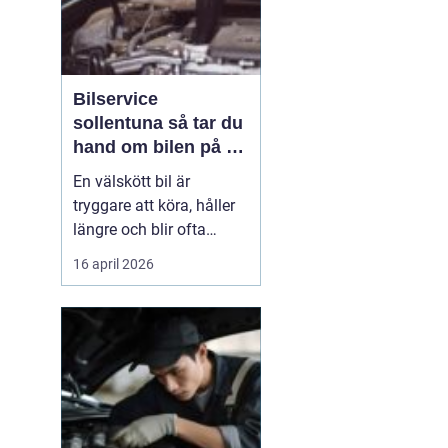
Bilservice
sollentuna så tar du
hand om bilen på ett
smart sätt
En välskött bil är
tryggare att köra, håller
längre och blir ofta
billigare i längden. För
16 april 2026
många bilägare i
Sollentuna handlar
service inte bara om att
följa serviceboken, utan
om att kunna lita på
bilen varje dag oavsett
om den rullar till jobbet,
...