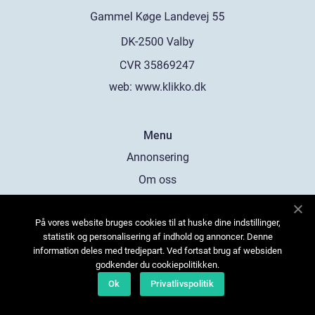
web:
www.klikko.dk
Menu
Annonsering
Om oss
Cookies
På vores website bruges cookies til at huske dine indstillinger,
Kontakta oss
statistik og personalisering af indhold og annoncer. Denne
Sitemap
information deles med tredjepart. Ved fortsat brug af websiden
godkender du cookiepolitikken.
Ok
Privatlivspolitik