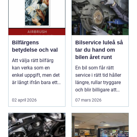
Bilfärgens
Bilservice luleå så
betydelse och val
tar du hand om
bilen året runt
Att välja rätt bilfärg
kan verka som en
En bil som får rätt
enkel uppgift, men det
service i rätt tid håller
är långt ifrån bara ett
längre, rullar tryggare
estetiskt bes...
och blir billigare att
äga. I ...
02 april 2026
07 mars 2026