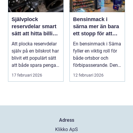
Självplock
Bensinmack i
reservdelar smart
särna mer än bara
sätt att hitta billiga
ett stopp för att
bildelar
tanka
Att plocka reservdelar
En bensinmack i Särna
själv på en bilskrot har
fyller en viktig roll för
blivit ett populärt sätt
både ortsbor och
att både spara pengar
förbipasserande. Den
och g...
fungerar som e...
17 februari 2026
12 februari 2026
Adress