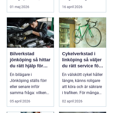
studenter och
många bil...
01 maj 2026
16 april 2026
företagare. En...
Bilverkstad
Cykelverkstad i
jönköping så hittar
linköping så väljer
du rätt hjälp för
du rätt service för
bilen
din cykel
En bilägare i
En välskött cykel håller
Jönköping ställs förr
längre, känns roligare
eller senare inför
att köra och är säkrare
samma fråga: vilken
i trafiken. För många
verkstad tar bäst hand
som cy...
05 april 2026
02 april 2026
om...