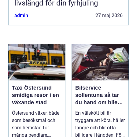
livslängd för din fyrhjuling
admin
27 maj 2026
Taxi Östersund
Bilservice
smidiga resor i en
sollentuna så tar
växande stad
du hand om bilen
på ett smart sätt
Östersund växer, både
En välskött bil är
som besöksmål och
tryggare att köra, håller
som hemstad för
längre och blir ofta
många pendlare,
billigare i längden. För