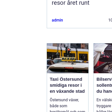
resor året runt
admin
10
Taxi Östersund
Bilserv
smidiga resor i
sollentuna 
en växande stad
du han
bilen p
Östersund växer,
En välskö
smart s
både som
tryggare 
besöksmål och som
håller lä