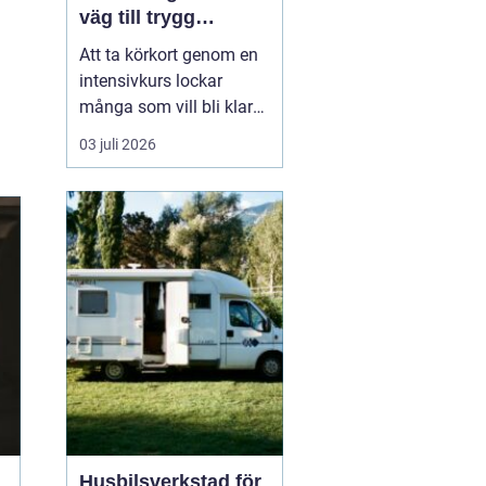
väg till trygg
körning
Att ta körkort genom en
intensivkurs lockar
många som vill bli klara
snabbt utan att tumma
03 juli 2026
på kvaliteten. För den
som bor i eller nära
Falkenberg kan en
välplanerad
intensivutbildning
innebära att körkortet är
i handen på bara några
veckor. Nyckeln h...
Husbilsverkstad för