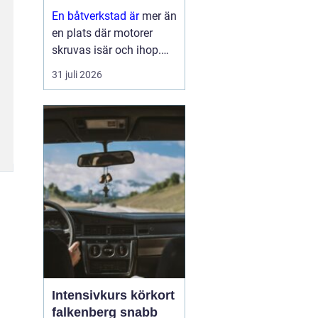
En båtverkstad är
mer än
en plats där motorer
skruvas isär och ihop.
För många båtägare är
31 juli 2026
verkstaden en trygghet
som gör skillnad mellan
en problemfri säsong på
vattnet och oväntade
haverier mitt i
högsomm...
Intensivkurs körkort
falkenberg snabb