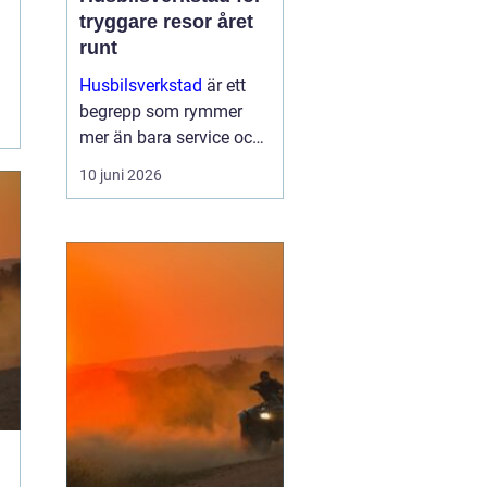
tryggare resor året
runt
Husbilsverkstad
är ett
begrepp som rymmer
mer än bara service och
reparationer. En välskött
10 juni 2026
husbil ger trygghet,
komfort och frihet på
vägen. G...