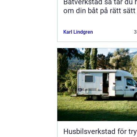
Båtverkstad så tar du hand
om din båt på rätt sätt
Karl Lindgren
3
Husbilsverkstad för tr