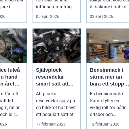
gare i
inför samma fråga:
är säkrare i trafiken
. För många
vilken verkstad tar
För många som cy..
2026
05 april 2026
02 april 2026
bäst hand om...
ice luleå
Självplock
Bensinmack i
du hand
reservdelar
särna mer än
n året
smart sätt att
bara ett stopp
hitta billiga
för att tanka
m får rätt
Att plocka
En bensinmack i
bildelar
rätt tid
reservdelar själv på
Särna fyller en
gre, rullar
en bilskrot har blivit
viktig roll för både
och blir
ett populärt sätt att
ortsbor och
att äga. I ...
både spara pengar
förbipasserande.
2026
17 februari 2026
12 februari 2026
och g...
Den fungerar som