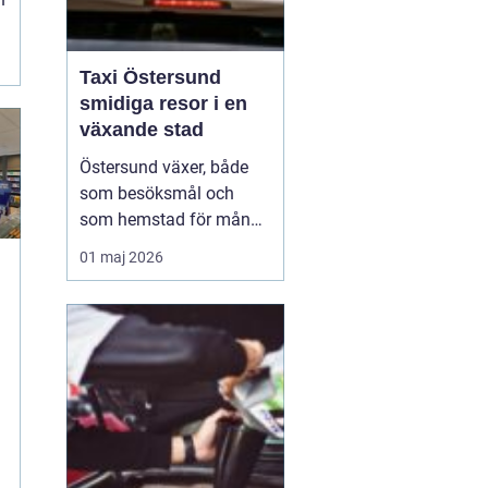
.
.
Taxi Östersund
smidiga resor i en
växande stad
Östersund växer, både
som besöksmål och
som hemstad för många
pendlare, studenter och
01 maj 2026
företagare. En pålitlig
taxi är därför mer än
bara ett bekvämt sätt att
ta sig från punkt A till
punkt B. För många
handlar det om att få
vardagen att fungera,
komm...