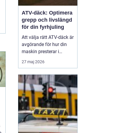
ATV-däck: Optimera
grepp och livslängd
för din fyrhjuling
Att välja rätt ATV-däck är
avgörande för hur din
maskin presterar i
vardagen, oavsett om du
27 maj 2026
arbetar i skogen eller kör
för nöjes skull. Rätt ATV-
däck gör stor skillnad för
säkerhet...
s
h