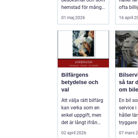
hemstad för många
ofta billi
pendlare, studenter
längden
01 maj 2026
16 april 
och företagare. En...
bil...
Bilfärgens
Bilserv
betydelse och
så tar 
val
om bile
runt
Att välja rätt bilfärg
En bil so
kan verka som en
service i 
enkel uppgift, men
håller län
det är långt ifrån
tryggare 
bara ett estetiskt
billigare 
02 april 2026
07 mars 
bes...