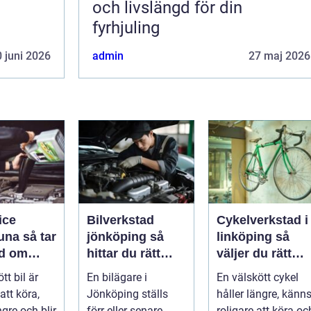
och livslängd för din
fyrhjuling
 juni 2026
admin
27 maj 2026
ice
Bilverkstad
Cykelverkstad i
så tar
jönköping så
linköping så
d om
hittar du rätt
väljer du rätt
å ett
hjälp för bilen
service för din
tt bil är
En bilägare i
En välskött cykel
ätt
cykel
att köra,
Jönköping ställs
håller längre, känn
ngre och blir
förr eller senare
roligare att köra oc