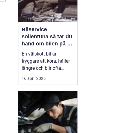
Bilservice
sollentuna så tar du
hand om bilen på ett
smart sätt
En välskött bil är
tryggare att köra, håller
längre och blir ofta
billigare i längden. För
16 april 2026
många bilägare i
Sollentuna handlar
service inte bara om att
följa serviceboken, utan
om att kunna lita på
bilen varje dag oavsett
om den rullar till jobbet,
...