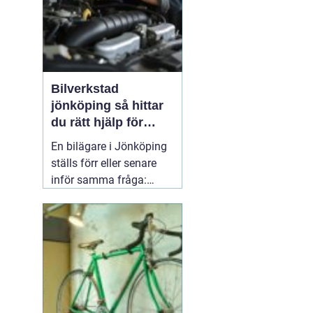
Bilverkstad
jönköping så hittar
du rätt hjälp för
bilen
En bilägare i Jönköping
ställs förr eller senare
inför samma fråga:
vilken verkstad tar bäst
hand om bilen, utan att
kostnaderna skenar och
garantier försvinner?
Valet av
05 april 2026