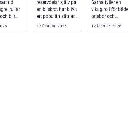
rätt tid
reservdelar själv på
Särna fyller en
gre, rullar
en bilskrot har blivit
viktig roll för både
och blir
ett populärt sätt att
ortsbor och
att äga. I ...
både spara pengar
förbipasserande.
2026
17 februari 2026
12 februari 2026
och g...
Den fungerar som
e...