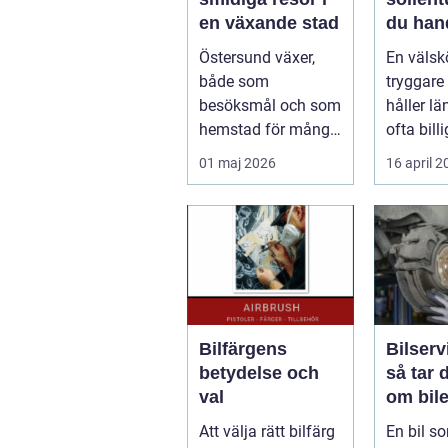
en växande stad
du han
bilen p
Östersund växer,
En välskö
smart s
både som
tryggare 
besöksmål och som
håller lä
hemstad för många
ofta billi
pendlare, studenter
längden
01 maj 2026
16 april 
och företagare. En...
bil...
Bilfärgens
Bilserv
betydelse och
så tar 
val
om bile
runt
Att välja rätt bilfärg
En bil so