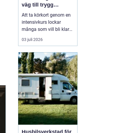
väg till trygg
körning
Att ta körkort genom en
intensivkurs lockar
många som vill bli klara
snabbt utan att tumma
03 juli 2026
på kvaliteten. För den
som bor i eller nära
Falkenberg kan en
välplanerad
intensivutbildning
innebära att körkortet är
i handen på bara några
veckor. Nyckeln h...
Husbilsverkstad för