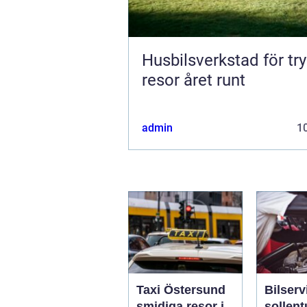
Husbilsverkstad för tr
resor året runt
admin
10
Taxi Östersund
Bilserv
smidiga resor i
sollentuna 