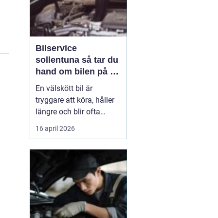
Bilservice
sollentuna så tar du
hand om bilen på ett
smart sätt
En välskött bil är
tryggare att köra, håller
längre och blir ofta
billigare i längden. För
16 april 2026
många bilägare i
Sollentuna handlar
service inte bara om att
följa serviceboken, utan
om att kunna lita på
bilen varje dag oavsett
om den rullar till jobbet,
...