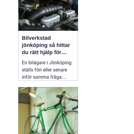
Bilverkstad
jönköping så hittar
du rätt hjälp för
bilen
En bilägare i Jönköping
ställs förr eller senare
inför samma fråga:
vilken verkstad tar bäst
hand om bilen, utan att
kostnaderna skenar och
garantier försvinner?
Valet av
05 april 2026