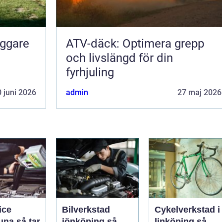
yggare
ATV-däck: Optimera grepp
och livslängd för din
fyrhjuling
 juni 2026
admin
27 maj 2026
ice
Bilverkstad
Cykelverkstad i
så tar
jönköping så
linköping så