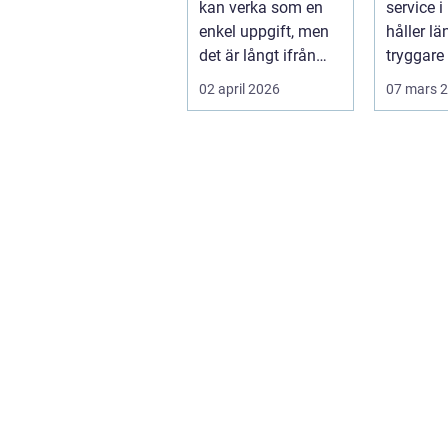
kan verka som en
service i 
enkel uppgift, men
håller län
det är långt ifrån
tryggare 
bara ett estetiskt
billigare 
02 april 2026
07 mars 
bes...