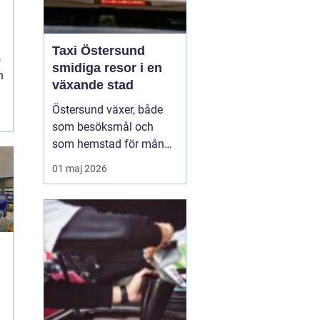
Taxi Östersund
s
smidiga resor i en
h
växande stad
.
.
Östersund växer, både
som besöksmål och
som hemstad för många
pendlare, studenter och
01 maj 2026
företagare. En pålitlig
taxi är därför mer än
bara ett bekvämt sätt att
ta sig från punkt A till
punkt B. För många
handlar det om att få
vardagen att fungera,
komm...