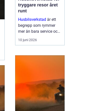
tryggare resor året
runt
Husbilsverkstad
är ett
begrepp som rymmer
mer än bara service och
reparationer. En välskött
10 juni 2026
husbil ger trygghet,
komfort och frihet på
vägen. G...