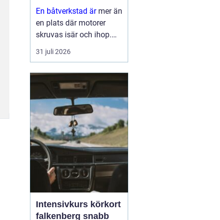
En båtverkstad är
mer än
en plats där motorer
skruvas isär och ihop.
För många båtägare är
31 juli 2026
verkstaden en trygghet
som gör skillnad mellan
en problemfri säsong på
vattnet och oväntade
haverier mitt i
högsomm...
Intensivkurs körkort
falkenberg snabb