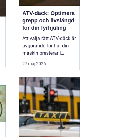
ATV-däck: Optimera
grepp och livslängd
för din fyrhjuling
Att välja rätt ATV-däck är
avgörande för hur din
maskin presterar i
vardagen, oavsett om du
27 maj 2026
arbetar i skogen eller kör
för nöjes skull. Rätt ATV-
däck gör stor skillnad för
säkerhet...