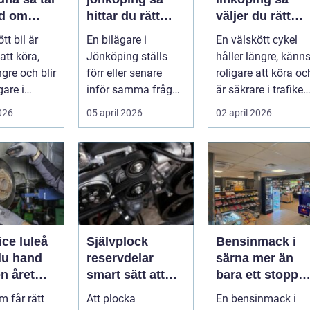
d om
hittar du rätt
väljer du rätt
å ett
hjälp för bilen
service för din
tt bil är
En bilägare i
En välskött cykel
ätt
cykel
att köra,
Jönköping ställs
håller längre, känn
ngre och blir
förr eller senare
roligare att köra oc
gare i
inför samma fråga:
är säkrare i trafiken
. För många
vilken verkstad tar
För många som cy..
2026
05 april 2026
02 april 2026
bäst hand om...
ice luleå
Självplock
Bensinmack i
du hand
reservdelar
särna mer än
n året
smart sätt att
bara ett stopp
hitta billiga
för att tanka
m får rätt
Att plocka
En bensinmack i
bildelar