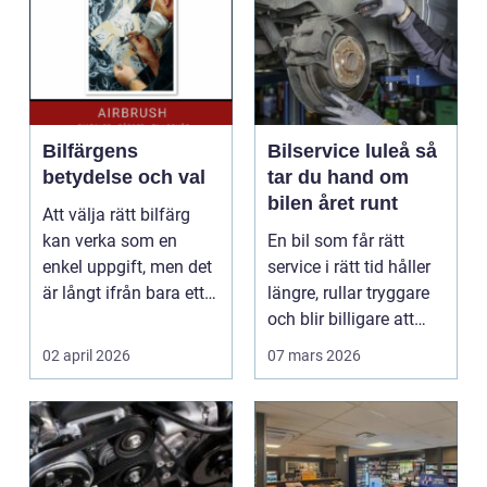
Bilfärgens
Bilservice luleå så
betydelse och val
tar du hand om
bilen året runt
Att välja rätt bilfärg
kan verka som en
En bil som får rätt
enkel uppgift, men det
service i rätt tid håller
är långt ifrån bara ett
längre, rullar tryggare
estetiskt bes...
och blir billigare att
äga. I ...
02 april 2026
07 mars 2026