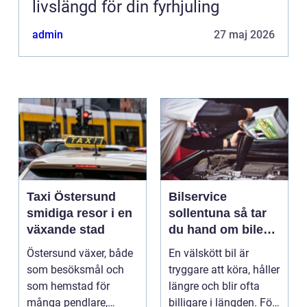
livslängd för din fyrhjuling
admin
27 maj 2026
Taxi Östersund
Bilservice
smidiga resor i en
sollentuna så tar
växande stad
du hand om bilen
på ett smart sätt
Östersund växer, både
En välskött bil är
som besöksmål och
tryggare att köra, håller
som hemstad för
längre och blir ofta
många pendlare,
billigare i längden. För