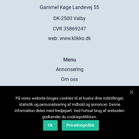
web:
www.klikko.dk
Menu
Annonsering
Om oss
Cookies
På vores website bruges cookies til at huske dine indstillinger,
Kontakta oss
statistik og personalisering af indhold og annoncer. Denne
Sitemap
information deles med tredjepart. Ved fortsat brug af websiden
godkender du cookiepolitikken.
Ok
Privatlivspolitik