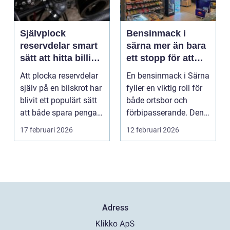
Självplock
Bensinmack i
reservdelar smart
särna mer än bara
sätt att hitta billiga
ett stopp för att
bildelar
tanka
Att plocka reservdelar
En bensinmack i Särna
själv på en bilskrot har
fyller en viktig roll för
blivit ett populärt sätt
både ortsbor och
att både spara pengar
förbipasserande. Den
och g...
fungerar som e...
17 februari 2026
12 februari 2026
Adress