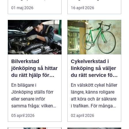
studenter och
många bil...
01 maj 2026
16 april 2026
företagare. En...
Bilverkstad
Cykelverkstad i
jönköping så hittar
linköping så väljer
du rätt hjälp för
du rätt service för
bilen
din cykel
En bilägare i
En välskött cykel håller
Jönköping ställs förr
längre, känns roligare
eller senare inför
att köra och är säkrare
samma fråga: vilken
i trafiken. För många
verkstad tar bäst hand
som cy...
05 april 2026
02 april 2026
om...