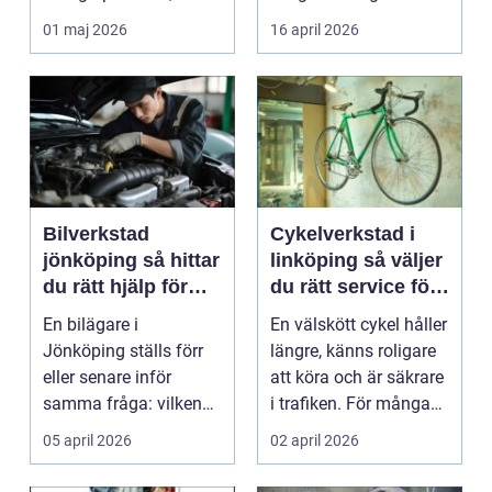
studenter och
många bil...
01 maj 2026
16 april 2026
företagare. En...
Bilverkstad
Cykelverkstad i
jönköping så hittar
linköping så väljer
du rätt hjälp för
du rätt service för
bilen
din cykel
En bilägare i
En välskött cykel håller
Jönköping ställs förr
längre, känns roligare
eller senare inför
att köra och är säkrare
samma fråga: vilken
i trafiken. För många
verkstad tar bäst hand
som cy...
05 april 2026
02 april 2026
om...