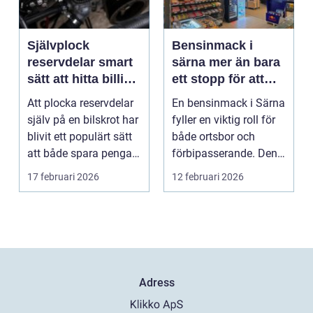
Självplock
Bensinmack i
reservdelar smart
särna mer än bara
sätt att hitta billiga
ett stopp för att
bildelar
tanka
Att plocka reservdelar
En bensinmack i Särna
själv på en bilskrot har
fyller en viktig roll för
blivit ett populärt sätt
både ortsbor och
att både spara pengar
förbipasserande. Den
och g...
fungerar som e...
17 februari 2026
12 februari 2026
Adress