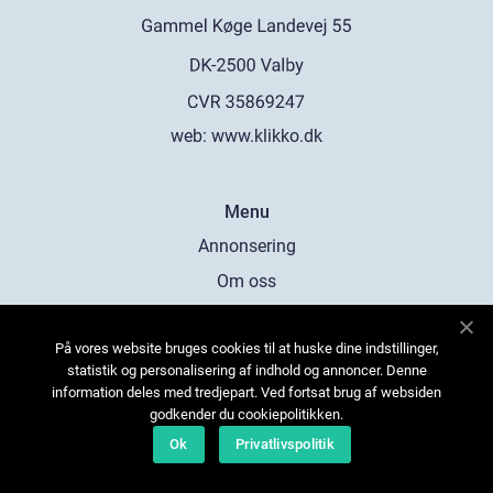
web:
www.klikko.dk
Menu
Annonsering
Om oss
Cookies
På vores website bruges cookies til at huske dine indstillinger,
Kontakta oss
statistik og personalisering af indhold og annoncer. Denne
Sitemap
information deles med tredjepart. Ved fortsat brug af websiden
godkender du cookiepolitikken.
Ok
Privatlivspolitik