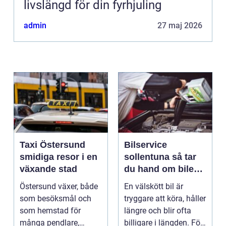
livslängd för din fyrhjuling
admin
27 maj 2026
Taxi Östersund
Bilservice
smidiga resor i en
sollentuna så tar
växande stad
du hand om bilen
på ett smart sätt
Östersund växer, både
En välskött bil är
som besöksmål och
tryggare att köra, håller
som hemstad för
längre och blir ofta
många pendlare,
billigare i längden. För