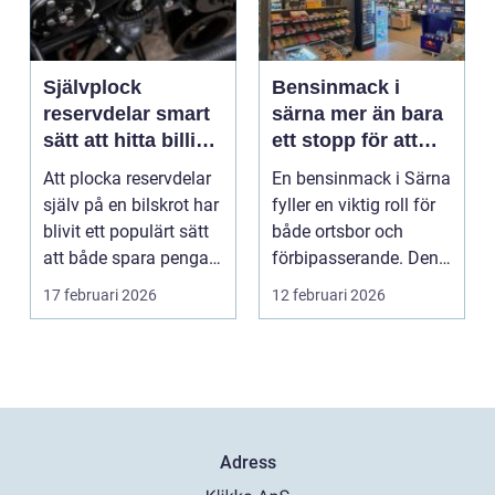
Självplock
Bensinmack i
reservdelar smart
särna mer än bara
sätt att hitta billiga
ett stopp för att
bildelar
tanka
Att plocka reservdelar
En bensinmack i Särna
själv på en bilskrot har
fyller en viktig roll för
blivit ett populärt sätt
både ortsbor och
att både spara pengar
förbipasserande. Den
och g...
fungerar som e...
17 februari 2026
12 februari 2026
Adress