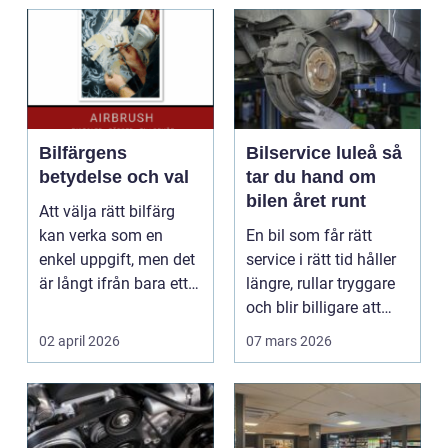
Bilfärgens
Bilservice luleå så
betydelse och val
tar du hand om
bilen året runt
Att välja rätt bilfärg
kan verka som en
En bil som får rätt
enkel uppgift, men det
service i rätt tid håller
är långt ifrån bara ett
längre, rullar tryggare
estetiskt bes...
och blir billigare att
äga. I ...
02 april 2026
07 mars 2026