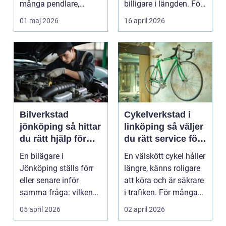
många pendlare,
billigare i längden. För
studenter och
många bil...
01 maj 2026
16 april 2026
företagare. En...
Bilverkstad
Cykelverkstad i
jönköping så hittar
linköping så väljer
du rätt hjälp för
du rätt service för
bilen
din cykel
En bilägare i
En välskött cykel håller
Jönköping ställs förr
längre, känns roligare
eller senare inför
att köra och är säkrare
samma fråga: vilken
i trafiken. För många
verkstad tar bäst hand
som cy...
05 april 2026
02 april 2026
om...