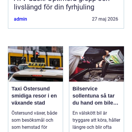
livslängd för din fyrhjuling
admin
27 maj 2026
Taxi Östersund
Bilservice
smidiga resor i en
sollentuna så tar
växande stad
du hand om bilen
på ett smart sätt
Östersund växer, både
En välskött bil är
som besöksmål och
tryggare att köra, håller
som hemstad för
längre och blir ofta