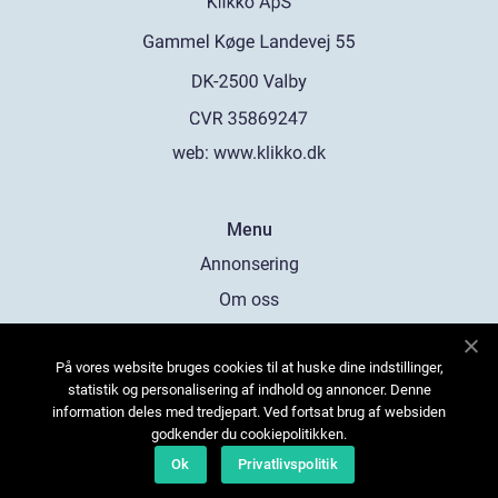
web:
www.klikko.dk
Menu
Annonsering
Om oss
Cookies
På vores website bruges cookies til at huske dine indstillinger,
Kontakta oss
statistik og personalisering af indhold og annoncer. Denne
Sitemap
information deles med tredjepart. Ved fortsat brug af websiden
godkender du cookiepolitikken.
Ok
Privatlivspolitik