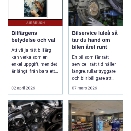
Bilfärgens
Bilservice luleå så
betydelse och val
tar du hand om
bilen året runt
Att välja rätt bilfärg
kan verka som en
En bil som får rätt
enkel uppgift, men det
service i rätt tid håller
är långt ifrån bara ett
längre, rullar tryggare
estetiskt bes...
och blir billigare att
äga. I ...
02 april 2026
07 mars 2026