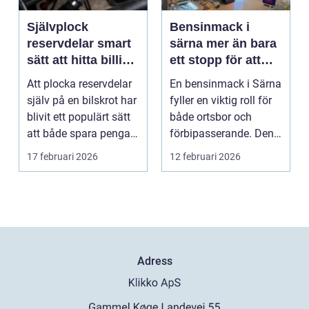
Självplock
Bensinmack i
reservdelar smart
särna mer än bara
sätt att hitta billiga
ett stopp för att
bildelar
tanka
Att plocka reservdelar
En bensinmack i Särna
själv på en bilskrot har
fyller en viktig roll för
blivit ett populärt sätt
både ortsbor och
att både spara pengar
förbipasserande. Den
och g...
fungerar som e...
17 februari 2026
12 februari 2026
Adress