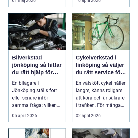
01 maj 2026
16 april 2026
företagare. En...
Bilverkstad
Cykelverkstad i
jönköping så hittar
linköping så väljer
du rätt hjälp för
du rätt service för
bilen
din cykel
En bilägare i
En välskött cykel håller
Jönköping ställs förr
längre, känns roligare
eller senare inför
att köra och är säkrare
samma fråga: vilken
i trafiken. För många
verkstad tar bäst hand
som cy...
05 april 2026
02 april 2026
om...