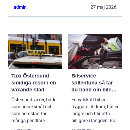
admin
27 maj 2026
Taxi Östersund
Bilservice
smidiga resor i en
sollentuna så tar
växande stad
du hand om bilen
på ett smart sätt
Östersund växer, både
En välskött bil är
som besöksmål och
tryggare att köra, håller
som hemstad för
längre och blir ofta
många pendlare,
billigare i längden. För
studenter och
många bil...