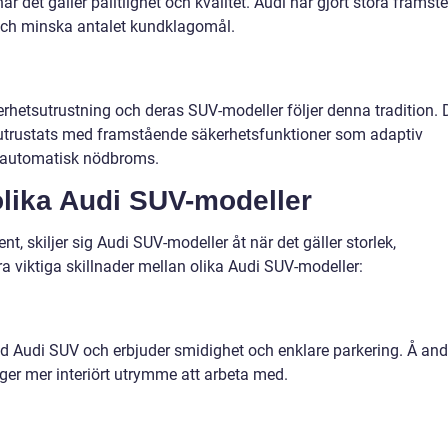
 det gäller pålitlighet och kvalitet. Audi har gjort stora framst
n och minska antalet kundklagomål.
erhetsutrustning och deras SUV-modeller följer denna tradition. 
r utrustats med framstående säkerhetsfunktioner som adaptiv
ch automatisk nödbroms.
olika Audi SUV-modeller
, skiljer sig Audi SUV-modeller åt när det gäller storlek,
a viktiga skillnader mellan olika Audi SUV-modeller:
d Audi SUV och erbjuder smidighet och enklare parkering. Å and
 ger mer interiört utrymme att arbeta med.