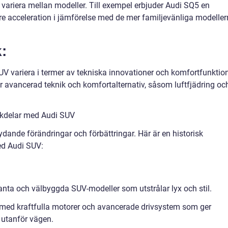
variera mellan modeller. Till exempel erbjuder Audi SQ5 en
e acceleration i jämförelse med de mer familjevänliga modelle
:
V variera i termer av tekniska innovationer och komfortfunktion
 avancerad teknik och komfortalternativ, såsom luftfjädring oc
ckdelar med Audi SUV
dande förändringar och förbättringar. Här är en historisk
ed Audi SUV:
eganta och välbyggda SUV-modeller som utstrålar lyx och stil.
 med kraftfulla motorer och avancerade drivsystem som ger
utanför vägen.