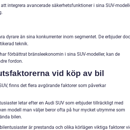
id att integrera avancerade säkerhetsfunktioner i sina SUV-modelle
g.
ra dyrare än sina konkurrenter inom segmentet. De erbjuder do
tikerad teknik.
ar förbättrat bränsleekonomin i sina SUV-modeller, kan de
dre fordon.
tsfaktorerna vid köp av bil
SUV, finns det flera avgörande faktorer som påverkar
siaster letar efter en Audi SUV som erbjuder tillräckligt med
lken modell man väljer beror ofta på hur mycket utrymme som
ända bilen.
bilentusiaster är prestanda och olika körlägen viktiga faktorer v