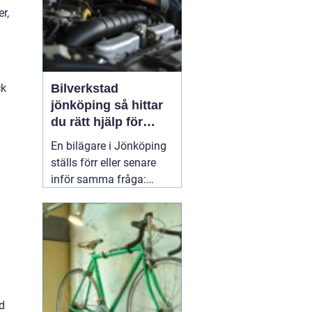
r,
ck
Bilverkstad
jönköping så hittar
du rätt hjälp för
bilen
En bilägare i Jönköping
ställs förr eller senare
inför samma fråga:
vilken verkstad tar bäst
hand om bilen, utan att
kostnaderna skenar och
garantier försvinner?
Valet av
05 april 2026
id