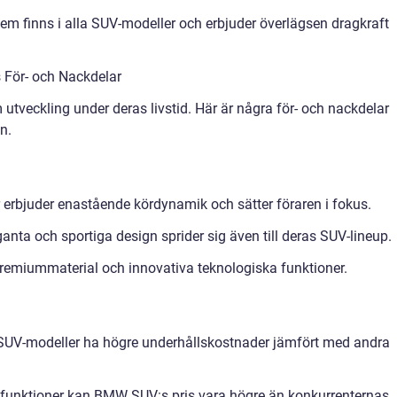
m finns i alla SUV-modeller och erbjuder överlägsen dragkraft
För- och Nackdelar
tveckling under deras livstid. Här är några för- och nackdelar
n.
erbjuder enastående kördynamik och sätter föraren i fokus.
anta och sportiga design sprider sig även till deras SUV-lineup.
remiummaterial och innovativa teknologiska funktioner.
 SUV-modeller ha högre underhållskostnader jämfört med andra
rafunktioner kan BMW SUV:s pris vara högre än konkurrenternas.