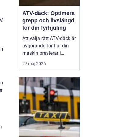
ATV-däck: Optimera
V.
grepp och livslängd
för din fyrhjuling
Att välja rätt ATV-däck är
avgörande för hur din
rt
maskin presterar i
vardagen, oavsett om du
27 maj 2026
arbetar i skogen eller kör
för nöjes skull. Rätt ATV-
däck gör stor skillnad för
som
säkerhet...
er
i