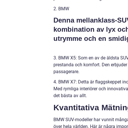
2. BMW
Denna mellanklass-SUV 
kombination av lyx oc
utrymme och en smidig
3. BMW X5: Som en av de äldsta SUV
prestanda och komfort. Den erbjuder
passagerare.
4. BMW X7: Detta är flaggskeppet i
Med rymliga interiörer och innovativa
det bästa av allt.
Kvantitativa Mätn
BMW SUV-modeller har vunnit många
över hela världen. Här är några imp