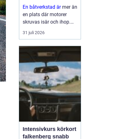
En båtverkstad är
mer än
en plats där motorer
skruvas isär och ihop.
För många båtägare är
31 juli 2026
verkstaden en trygghet
som gör skillnad mellan
en problemfri säsong på
vattnet och oväntade
haverier mitt i
högsomm...
Intensivkurs körkort
falkenberg snabb