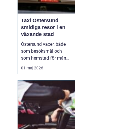
Taxi Östersund
smidiga resor i en
växande stad
Östersund växer, både
som besöksmål och
som hemstad för många
pendlare, studenter och
01 maj 2026
företagare. En pålitlig
taxi är därför mer än
bara ett bekvämt sätt att
ta sig från punkt A till
punkt B. För många
handlar det om att få
vardagen att fungera,
komm...