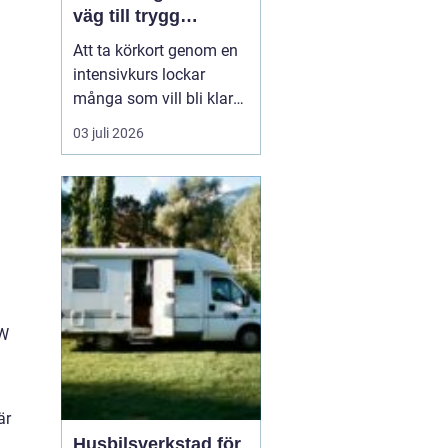
väg till trygg
körning
Att ta körkort genom en
intensivkurs lockar
många som vill bli klara
snabbt utan att tumma
03 juli 2026
på kvaliteten. För den
som bor i eller nära
Falkenberg kan en
välplanerad
intensivutbildning
innebära att körkortet är
i handen på bara några
veckor. Nyckeln h...
MW
är
Husbilsverkstad för