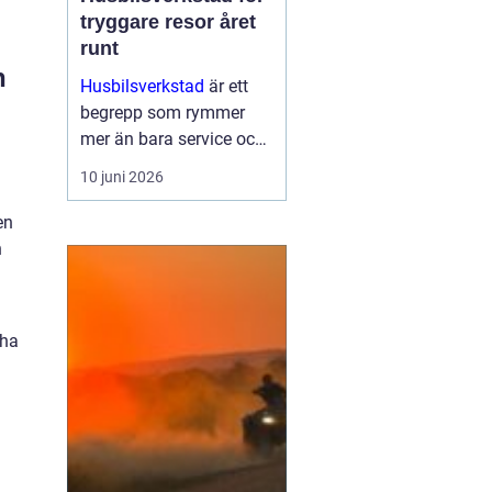
tryggare resor året
runt
n
Husbilsverkstad
är ett
begrepp som rymmer
mer än bara service och
reparationer. En välskött
10 juni 2026
husbil ger trygghet,
komfort och frihet på
en
vägen. G...
h
 ha