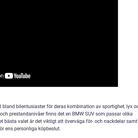
 bland bilentusiaster för deras kombination av sportighet, lyx o
ar och prestandanivåer finns det en BMW SUV som passar olika
t bästa valet är det viktigt att överväga för- och nackdelar samt
ör ens personliga köpbeslut.