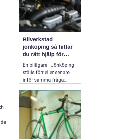
Bilverkstad
jönköping så hittar
du rätt hjälp för
bilen
En bilägare i Jönköping
ställs förr eller senare
inför samma fråga:
vilken verkstad tar bäst
hand om bilen, utan att
kostnaderna skenar och
ch
garantier försvinner?
Valet av
05 april 2026
 de