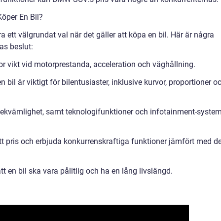
öper En Bil?
öra ett välgrundat val när det gäller att köpa en bil. Här är några
as beslut:
tor vikt vid motorprestanda, acceleration och väghållning.
 bil är viktigt för bilentusiaster, inklusive kurvor, proportioner o
, bekvämlighet, samt teknologifunktioner och infotainment-syste
sitt pris och erbjuda konkurrenskraftiga funktioner jämfört med d
att en bil ska vara pålitlig och ha en lång livslängd.