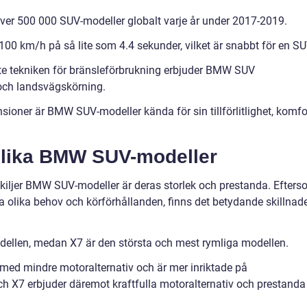
över 500 000 SUV-modeller globalt varje år under 2017-2019.
0 km/h på så lite som 4.4 sekunder, vilket är snabbt för en SU
ste tekniken för bränsleförbrukning erbjuder BMW SUV
 och landsvägskörning.
sioner är BMW SUV-modeller kända för sin tillförlitlighet, komfo
Olika BMW SUV-modeller
kiljer BMW SUV-modeller är deras storlek och prestanda. Efter
a olika behov och körförhållanden, finns det betydande skillnad
ellen, medan X7 är den största och mest rymliga modellen.
med mindre motoralternativ och är mer inriktade på
ch X7 erbjuder däremot kraftfulla motoralternativ och prestanda 