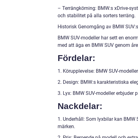
– Terrängkörning: BMW:s xDrive-syste
och stabilitet på alla sorters terräng.
Historisk Genomgång av BMW SUV:s 
BMW SUV-modeller har sett en enorm u
med att äga en BMW SUV genom åre
Fördelar:
1. Körupplevelse: BMW SUV-modeller 
2. Design: BMW:s karakteristiska eleg
3. Lyx: BMW SUV-modeller erbjuder p
Nackdelar:
1. Underhåll: Som lyxbilar kan BMW
märken.
2. Pris: Beroende på modell och ext