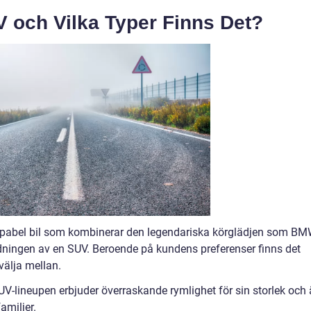
 och Vilka Typer Finns Det?
apabel bil som kombinerar den legendariska körglädjen som B
dningen av en SUV. Beroende på kundens preferenser finns det
välja mellan.
-lineupen erbjuder överraskande rymlighet för sin storlek och 
amiljer.