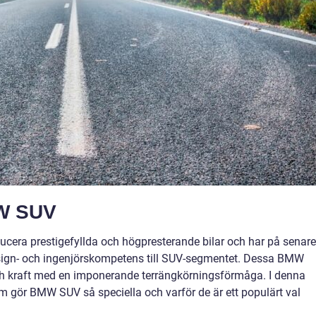
MW SUV
ducera prestigefyllda och högpresterande bilar och har på senare
esign- och ingenjörskompetens till SUV-segmentet. Dessa BMW
h kraft med en imponerande terrängkörningsförmåga. I denna
om gör BMW SUV så speciella och varför de är ett populärt val