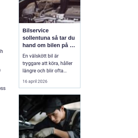
Bilservice
sollentuna så tar du
hand om bilen på ett
ch
smart sätt
En välskött bil är
tryggare att köra, håller
m
längre och blir ofta
billigare i längden. För
16 april 2026
många bilägare i
ess
Sollentuna handlar
service inte bara om att
följa serviceboken, utan
om att kunna lita på
bilen varje dag oavsett
om den rullar till jobbet,
...