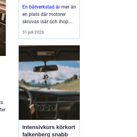
En båtverkstad är
mer än
en plats där motorer
skruvas isär och ihop.
För många båtägare är
31 juli 2026
verkstaden en trygghet
som gör skillnad mellan
en problemfri säsong på
vattnet och oväntade
haverier mitt i
högsomm...
ra.
ter
Intensivkurs körkort
falkenberg snabb