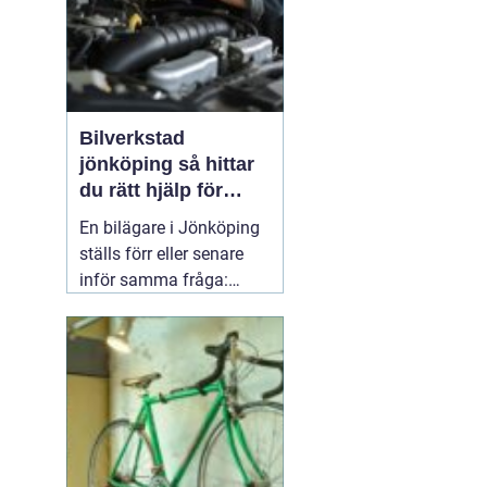
Bilverkstad
jönköping så hittar
du rätt hjälp för
bilen
En bilägare i Jönköping
ställs förr eller senare
inför samma fråga:
vilken verkstad tar bäst
hand om bilen, utan att
kostnaderna skenar och
garantier försvinner?
Valet av
05 april 2026