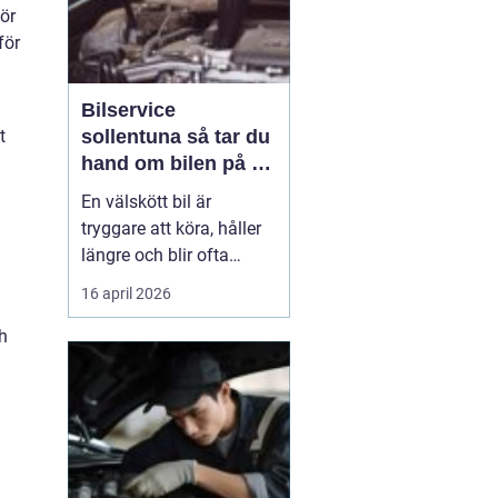
ör
för
Bilservice
t
sollentuna så tar du
hand om bilen på ett
smart sätt
En välskött bil är
tryggare att köra, håller
längre och blir ofta
billigare i längden. För
16 april 2026
många bilägare i
Sollentuna handlar
ch
service inte bara om att
följa serviceboken, utan
om att kunna lita på
bilen varje dag oavsett
om den rullar till jobbet,
...