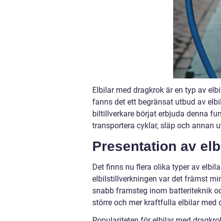
Elbilar med dragkrok är en typ av elb
fanns det ett begränsat utbud av elb
biltillverkare börjat erbjuda denna f
transportera cyklar, släp och annan u
Presentation av el
Det finns nu flera olika typer av elbi
elbilstillverkningen var det främst
snabb framsteg inom batteriteknik oc
större och mer kraftfulla elbilar med 
Populariteten för elbilar med dragkr