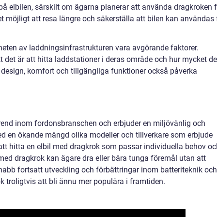
på elbilen, särskilt om ägarna planerar att använda dragkroken f
t möjligt att resa längre och säkerställa att bilen kan användas 
heten av laddningsinfrastrukturen vara avgörande faktorer.
tt det är att hitta laddstationer i deras område och hur mycket de
 design, komfort och tillgängliga funktioner också påverka
trend inom fordonsbranschen och erbjuder en miljövänlig och
 Med en ökande mängd olika modeller och tillverkare som erbjude
 att hitta en elbil med dragkrok som passar individuella behov o
 med dragkrok kan ägare dra eller bära tunga föremål utan att
snabb fortsatt utveckling och förbättringar inom batteriteknik och
troligtvis att bli ännu mer populära i framtiden.