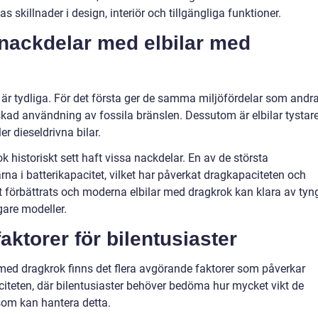
s skillnader i design, interiör och tillgängliga funktioner.
 nackdelar med elbilar med
är tydliga. För det första ger de samma miljöfördelar som andr
skad användning av fossila bränslen. Dessutom är elbilar tystar
er dieseldrivna bilar.
k historiskt sett haft vissa nackdelar. En av de största
na i batterikapacitet, vilket har påverkat dragkapaciteten och
 förbättrats och moderna elbilar med dragkrok kan klara av tyn
gare modeller.
ktorer för bilentusiaster
 med dragkrok finns det flera avgörande faktorer som påverkar
aciteten, där bilentusiaster behöver bedöma hur mycket vikt de
 som kan hantera detta.