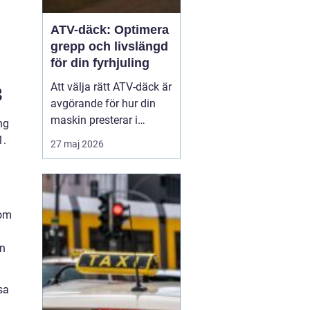
ATV-däck: Optimera
grepp och livslängd
för din fyrhjuling
Att välja rätt ATV-däck är
3
avgörande för hur din
maskin presterar i
ng
vardagen, oavsett om du
1.
27 maj 2026
arbetar i skogen eller kör
för nöjes skull. Rätt ATV-
däck gör stor skillnad för
säkerhet...
som
en
sa