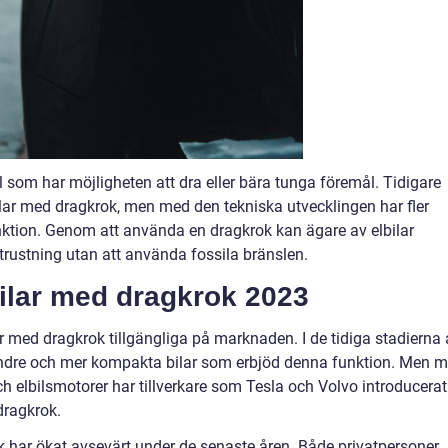
il som har möjligheten att dra eller bära tunga föremål. Tidigare
ilar med dragkrok, men med den tekniska utvecklingen har fler
unktion. Genom att använda en dragkrok kan ägare av elbilar
trustning utan att använda fossila bränslen.
bilar med dragkrok 2023
lar med dragkrok tillgängliga på marknaden. I de tidiga stadierna
 mindre och mer kompakta bilar som erbjöd denna funktion. Men 
h elbilsmotorer har tillverkare som Tesla och Volvo introducerat
dragkrok.
ok har ökat avsevärt under de senaste åren. Både privatpersoner