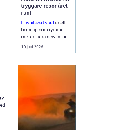
tryggare resor året
runt
Husbilsverkstad
är ett
begrepp som rymmer
mer än bara service och
reparationer. En välskött
10 juni 2026
husbil ger trygghet,
komfort och frihet på
vägen. G...
 av
med