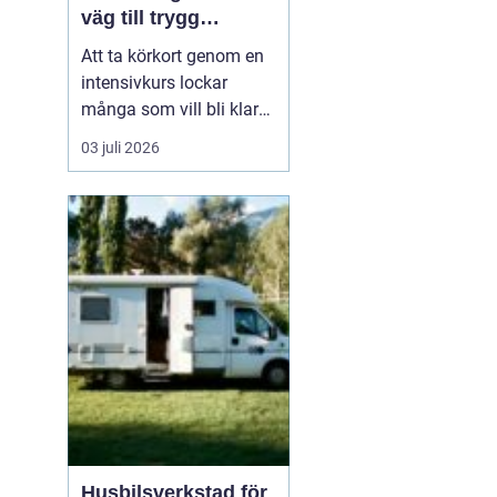
väg till trygg
körning
Att ta körkort genom en
intensivkurs lockar
många som vill bli klara
snabbt utan att tumma
03 juli 2026
på kvaliteten. För den
som bor i eller nära
Falkenberg kan en
välplanerad
intensivutbildning
innebära att körkortet är
i handen på bara några
veckor. Nyckeln h...
Husbilsverkstad för