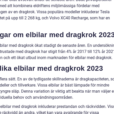
med att kombinera eldriftens miljömässiga fördelar med
ingen av en dragkrok. Vissa populära modeller inkluderar Tesla
et på upp till 2 268 kg, och Volvo XC40 Recharge, som har en
ngar om elbilar med dragkrok 202
 elbilar med dragkrok ökat stadigt de senaste åren. En undersökni
utrustade med dragkrok har stigit från 4% år 2017 till 12% år 202
an och ett ökat utbud inom marknaden för elbilar med dragkrok.
lika elbilar med dragkrok 2023
 flera sätt. En av de tydligaste skillnaderna är dragkapaciteten, 
eller och tillverkare. Vissa elbilar är bäst lämpade för mindre
tyngre släp. Denna variation är viktig att beakta när man väljer 
ividuella behov och användningsområden.
n elbilar med dragkrok inkluderar prestandan och räckvidden. Vis
e räckvidd än andra, vilket kan vara avgörande för vissa