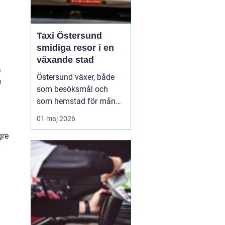
Taxi Östersund
smidiga resor i en
växande stad
a
Östersund växer, både
e
som besöksmål och
som hemstad för många
pendlare, studenter och
01 maj 2026
företagare. En pålitlig
gre
taxi är därför mer än
bara ett bekvämt sätt att
ta sig från punkt A till
punkt B. För många
handlar det om att få
vardagen att fungera,
komm...