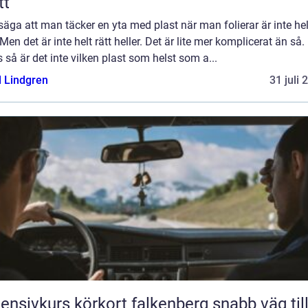
tt
 säga att man täcker en yta med plast när man folierar är inte hel
 Men det är inte helt rätt heller. Det är lite mer komplicerat än så.
 så är det inte vilken plast som helst som a...
l Lindgren
31 juli 
ensivkurs körkort falkenberg snabb väg till