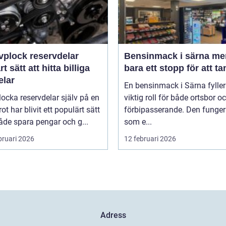
vplock reservdelar
Bensinmack i särna mer än
t sätt att hitta billiga
bara ett stopp för att t
elar
En bensinmack i Särna fyller
locka reservdelar själv på en
viktig roll för både ortsbor o
rot har blivit ett populärt sätt
förbipasserande. Den funger
åde spara pengar och g...
som e...
bruari 2026
12 februari 2026
Adress