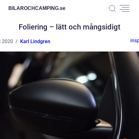
BILAROCHCAMPING.
se
Foliering – lätt och mångsidigt
insp
j 2020
Karl Lindgren