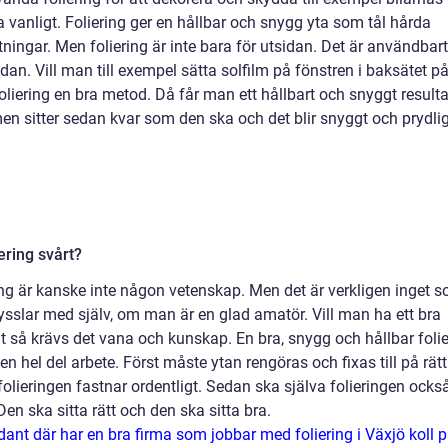
 vanligt. Foliering ger en hållbar och snygg yta som tål hårda
tningar. Men foliering är inte bara för utsidan. Det är användbar
idan. Vill man till exempel sätta solfilm på fönstren i baksätet på
foliering en bra metod. Då får man ett hållbart och snyggt resulta
men sitter sedan kvar som den ska och det blir snyggt och prydli
iering svårt?
ing är kanske inte någon vetenskap. Men det är verkligen inget 
sslar med själv, om man är en glad amatör. Vill man ha ett bra
at så krävs det vana och kunskap. En bra, snygg och hållbar foli
en hel del arbete. Först måste ytan rengöras och fixas till på rätt
 folieringen fastnar ordentligt. Sedan ska själva folieringen ocks
Den ska sitta rätt och den ska sitta bra.
ådant där har en bra firma som jobbar med foliering i Växjö koll 