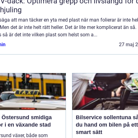
V-däck: Optimera grepp och livslängd för 
rhjuling
 säga att man täcker en yta med plast när man folierar är inte hel
 Men det är inte helt rätt heller. Det är lite mer komplicerat än så.
 så är det inte vilken plast som helst som a...
in
27 maj 
Östersund smidiga
Bilservice sollentuna så tar
r i en växande stad
du hand om bilen på ett
smart sätt
rsund växer, både som