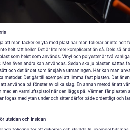
ga att man täcker en yta med plast när man folierar är inte helt f
inte helt rätt heller. Det är lite mer komplicerat än så. Dels så är d
 plast som helst som används. Vinyl och polyester är två vanliga
r. Men även andra kan användas. Sedan ska ju plasten sättas fa
sätt och det är det som är själva utmaningen. Här kan man an
ika metoder. Det går till exempel att limma fast plasten. Det är en
att använda på fönster av olika slag. En annan metod är att v
n med en varmluftspistol när den läggs på. Värmen får plasten a
fogas med ytan under och sitter därför både ordentligt och lä
ör utsidan och insidan
vända foliering för att dekorera och skydda till exempel bilarnas 