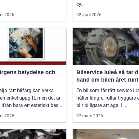
cy...
ril 2026
02 april 2026
färgens betydelse och
Bilservice luleå så tar du
hand om bilen året runt
älja rätt bilfärg kan verka
En bil som får rätt service i rä
en enkel uppgift, men det är
håller längre, rullar tryggare
 ifrån bara ett estetiskt bes...
blir billigare att äga. I ...
ril 2026
07 mars 2026