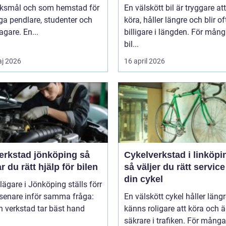
ksmål och som hemstad för
En välskött bil är tryggare att
a pendlare, studenter och
köra, håller längre och blir of
agare. En...
billigare i längden. För mån
bil...
j 2026
16 april 2026
erkstad jönköping så
Cykelverkstad i linköpi
ar du rätt hjälp för bilen
så väljer du rätt service
din cykel
lägare i Jönköping ställs förr
r senare inför samma fråga:
En välskött cykel håller längr
n verkstad tar bäst hand
känns roligare att köra och ä
säkrare i trafiken. För mång