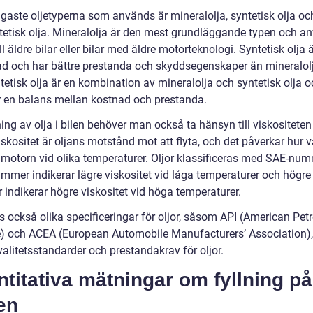
igaste oljetyperna som används är mineralolja, syntetisk olja oc
tetisk olja. Mineralolja är den mest grundläggande typen och a
ill äldre bilar eller bilar med äldre motorteknologi. Syntetisk olja 
rad och har bättre prestanda och skyddsegenskaper än mineralol
etisk olja är en kombination av mineralolja och syntetisk olja o
r en balans mellan kostnad och prestanda.
ning av olja i bilen behöver man också ta hänsyn till viskositeten
iskositet är oljans motstånd mot att flyta, och det påverkar hur 
 motorn vid olika temperaturer. Oljor klassificeras med SAE-num
ummer indikerar lägre viskositet vid låga temperaturer och högre
indikerar högre viskositet vid höga temperaturer.
ns också olika specificeringar för oljor, såsom API (American Pe
te) och ACEA (European Automobile Manufacturers’ Association)
alitetsstandarder och prestandakrav för oljor.
titativa mätningar om fyllning på
len