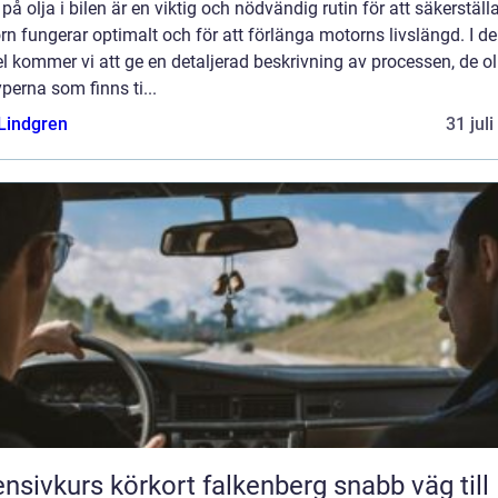
 på olja i bilen är en viktig och nödvändig rutin för att säkerställa
n fungerar optimalt och för att förlänga motorns livslängd. I d
el kommer vi att ge en detaljerad beskrivning av processen, de ol
yperna som finns ti...
 Lindgren
31 jul
nsivkurs körkort falkenberg snabb väg till