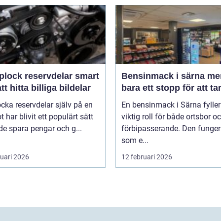
lock reservdelar smart
Bensinmack i särna mer än
att hitta billiga bildelar
bara ett stopp för att t
ocka reservdelar själv på en
En bensinmack i Särna fyller
ot har blivit ett populärt sätt
viktig roll för både ortsbor o
de spara pengar och g...
förbipasserande. Den funger
som e...
ruari 2026
12 februari 2026