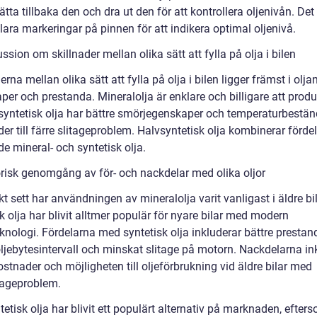
tta tillbaka den och dra ut den för att kontrollera oljenivån. Det
lara markeringar på pinnen för att indikera optimal oljenivå.
ssion om skillnader mellan olika sätt att fylla på olja i bilen
erna mellan olika sätt att fylla på olja i bilen ligger främst i olja
er och prestanda. Mineralolja är enklare och billigare att produ
yntetisk olja har bättre smörjegenskaper och temperaturbestän
eder till färre slitageproblem. Halvsyntetisk olja kombinerar förde
e mineral- och syntetisk olja.
orisk genomgång av för- och nackdelar med olika oljor
kt sett har användningen av mineralolja varit vanligast i äldre bi
k olja har blivit alltmer populär för nyare bilar med modern
knologi. Fördelarna med syntetisk olja inkluderar bättre prestan
oljebytesintervall och minskat slitage på motorn. Nackdelarna in
stnader och möjligheten till oljeförbrukning vid äldre bilar med
kageproblem.
etisk olja har blivit ett populärt alternativ på marknaden, efter