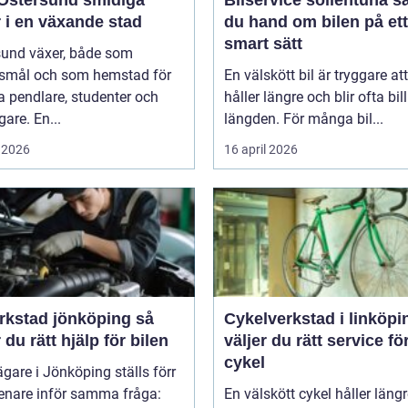
tersund smidiga
Bilservice sollentuna så tar
 i en växande stad
du hand om bilen på ett
smart sätt
sund växer, både som
smål och som hemstad för
En välskött bil är tryggare att
 pendlare, studenter och
håller längre och blir ofta bill
gare. En...
längden. För många bil...
 2026
16 april 2026
rkstad jönköping så
Cykelverkstad i linköping
r du rätt hjälp för bilen
väljer du rätt service fö
cykel
ägare i Jönköping ställs förr
senare inför samma fråga:
En välskött cykel håller längr