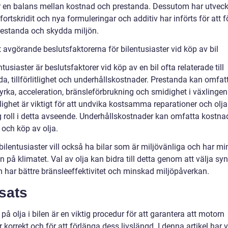
r en balans mellan kostnad och prestanda. Dessutom har utveck
 fortskridit och nya formuleringar och additiv har införts för att f
estanda och skydda miljön.
 avgörande beslutsfaktorerna för bilentusiaster vid köp av bil
ntusiaster är beslutsfaktorer vid köp av en bil ofta relaterade till
a, tillförlitlighet och underhållskostnader. Prestanda kan omfat
yrka, acceleration, bränsleförbrukning och smidighet i växlingen
itlighet är viktigt för att undvika kostsamma reparationer och olj
g roll i detta avseende. Underhållskostnader kan omfatta kostnad
 och köp av olja.
ilentusiaster vill också ha bilar som är miljövänliga och har mi
 på klimatet. Val av olja kan bidra till detta genom att välja syn
m har bättre bränsleeffektivitet och minskad miljöpåverkan.
sats
a på olja i bilen är en viktig procedur för att garantera att motorn
 korrekt och för att förlänga dess livslängd. I denna artikel har v