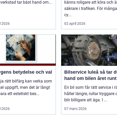
 verkstad tar bäst hand om...
känns roligare att köra och ä
säkrare i trafiken. För mång
cy...
l 2026
02 april 2026
rgens betydelse och val
Bilservice luleå så tar du
hand om bilen året runt
lja rätt bilfärg kan verka som
el uppgift, men det är långt
En bil som får rätt service i rä
bara ett estetiskt bes...
håller längre, rullar tryggare
blir billigare att äga. I ...
l 2026
07 mars 2026