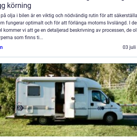
gg körning
 på olja i bilen är en viktig och nödvändig rutin för att säkerställa
n fungerar optimalt och för att förlänga motorns livslängd. I d
el kommer vi att ge en detaljerad beskrivning av processen, de ol
yperna som finns ti...
n
03 jul