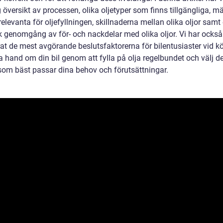
 översikt av processen, olika oljetyper som finns tillgängliga, m
elevanta för oljefyllningen, skillnaderna mellan olika oljor samt
sk genomgång av för- och nackdelar med olika oljor. Vi har också
rat de mest avgörande beslutsfaktorerna för bilentusiaster vid k
ta hand om din bil genom att fylla på olja regelbundet och välj d
 som bäst passar dina behov och förutsättningar.