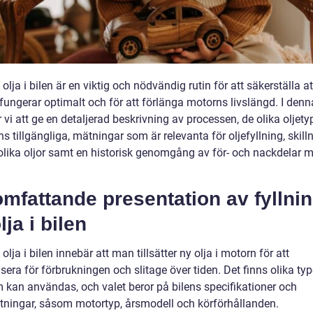
 olja i bilen är en viktig och nödvändig rutin för att säkerställa at
ungerar optimalt och för att förlänga motorns livslängd. I denna
i att ge en detaljerad beskrivning av processen, de olika oljety
s tillgängliga, mätningar som är relevanta för oljefyllning, skil
olika oljor samt en historisk genomgång av för- och nackdelar m
mfattande presentation av fyllni
lja i bilen
 olja i bilen innebär att man tillsätter ny olja i motorn för att
ra för förbrukningen och slitage över tiden. Det finns olika typ
m kan användas, och valet beror på bilens specifikationer och
ttningar, såsom motortyp, årsmodell och körförhållanden.