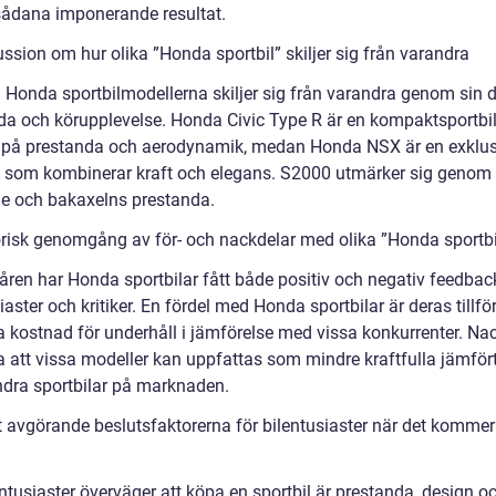
ådana imponerande resultat.
ssion om hur olika ”Honda sportbil” skiljer sig från varandra
a Honda sportbilmodellerna skiljer sig från varandra genom sin d
da och körupplevelse. Honda Civic Type R är en kompaktsportbi
d på prestanda och aerodynamik, medan Honda NSX är en exklus
l som kombinerar kraft och elegans. S2000 utmärker sig genom 
je och bakaxelns prestanda.
orisk genomgång av för- och nackdelar med olika ”Honda sportbi
ren har Honda sportbilar fått både positiv och negativ feedbac
iaster och kritiker. En fördel med Honda sportbilar är deras tillför
a kostnad för underhåll i jämförelse med vissa konkurrenter. Na
a att vissa modeller kan uppfattas som mindre kraftfulla jämfö
ndra sportbilar på marknaden.
 avgörande beslutsfaktorerna för bilentusiaster när det kommer t
ntusiaster överväger att köpa en sportbil är prestanda, design o