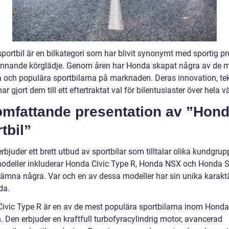
portbil är en bilkategori som har blivit synonymt med sportig p
nnande körglädje. Genom åren har Honda skapat några av de 
a och populära sportbilarna på marknaden. Deras innovation, te
ar gjort dem till ett eftertraktat val för bilentusiaster över hela v
omfattande presentation av ”Hon
tbil”
bjuder ett brett utbud av sportbilar som tilltalar olika kundgrup
odeller inkluderar Honda Civic Type R, Honda NSX och Honda 
 nämna några. Var och en av dessa modeller har sin unika karakt
da.
ivic Type R är en av de mest populära sportbilarna inom Honda
. Den erbjuder en kraftfull turbofyracylindrig motor, avancerad