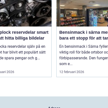
lock reservdelar smart
Bensinmack i särna mer än
att hitta billiga bildelar
bara ett stopp för att t
ocka reservdelar själv på en
En bensinmack i Särna fyller
ot har blivit ett populärt sätt
viktig roll för både ortsbor o
de spara pengar och g...
förbipasserande. Den funger
som e...
ruari 2026
12 februari 2026