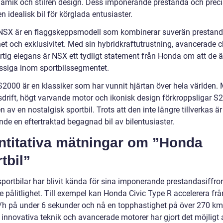
amik och stilren design. Dess imponerande prestanda och preci
 en idealisk bil för körglada entusiaster.
SX är en flaggskeppsmodell som kombinerar suverän prestan
het och exklusivitet. Med sin hybridkraftutrustning, avancerade 
rtig elegans är NSX ett tydligt statement från Honda om att de ä
assiga inom sportbilssegmentet.
2000 är en klassiker som har vunnit hjärtan över hela världen. 
sdrift, högt varvande motor och ikonisk design förkroppsligar S
 av en nostalgisk sportbil. Trots att den inte längre tillverkas ä
nde en eftertraktad begagnad bil av bilentusiaster.
ntitativa mätningar om ”Honda
tbil”
portbilar har blivit kända för sina imponerande prestandasiffro
 pålitlighet. Till exempel kan Honda Civic Type R accelerera från 
h på under 6 sekunder och nå en topphastighet på över 270 km
innovativa teknik och avancerade motorer har gjort det möjligt 