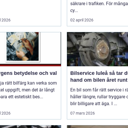
säkrare i trafiken. För mång
cy...
l 2026
02 april 2026
rgens betydelse och val
Bilservice luleå så tar du
hand om bilen året runt
lja rätt bilfärg kan verka som
el uppgift, men det är långt
En bil som får rätt service i rä
bara ett estetiskt bes...
håller längre, rullar tryggare
blir billigare att äga. I ...
l 2026
07 mars 2026