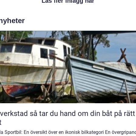
Läs fler inlägg här
 nyheter
så tar du hand om din båt på rätt
t
 Sportbil: En översikt över en ikonisk bilkategori En övergripan