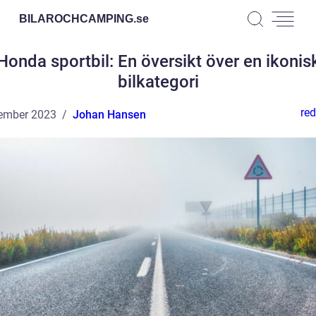
BILAROCHCAMPING.
se
Honda sportbil: En översikt över en ikonis
bilkategori
red
ember 2023
Johan Hansen