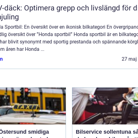
-däck: Optimera grepp och livslängd för d
hjuling
 Sportbil: En översikt över en ikonisk bilkategori En övergripan
lig översikt över ”Honda sportbil” Honda sportbil är en bilkatego
har blivit synonymt med sportig prestanda och spännande körgl
m åren har Honda ...
n
27 maj
tersund smidiga
Bilservice sollentuna så tar