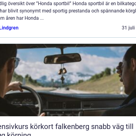
lig översikt över ”Honda sportbil” Honda sportbil är en bilkatego
har blivit synonymt med sportig prestanda och spännande körgl
m åren har Honda ...
 Lindgren
31 jul
nsivkurs körkort falkenberg snabb väg till
gg körning