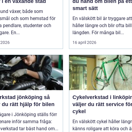
 i en växande stad
du hand om bilen på ett
smart sätt
sund växer, både som
smål och som hemstad för
En välskött bil är tryggare att
 pendlare, studenter och
håller längre och blir ofta bill
gare. En...
längden. För många bil...
 2026
16 april 2026
rkstad jönköping så
Cykelverkstad i linköping
r du rätt hjälp för bilen
väljer du rätt service fö
cykel
ägare i Jönköping ställs förr
senare inför samma fråga:
En välskött cykel håller längr
 verkstad tar bäst hand om...
känns roligare att köra och ä