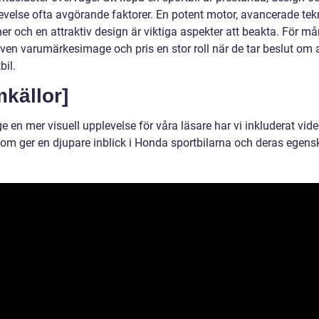
evelse ofta avgörande faktorer. En potent motor, avancerade tek
er och en attraktiv design är viktiga aspekter att beakta. För m
även varumärkesimage och pris en stor roll när de tar beslut om 
bil.
mkällor]
ge en mer visuell upplevelse för våra läsare har vi inkluderat vid
om ger en djupare inblick i Honda sportbilarna och deras egens