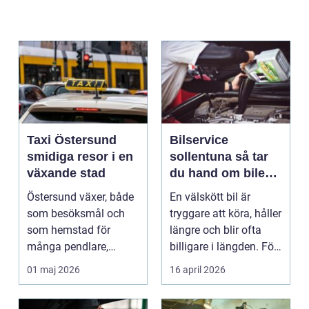
Taxi Östersund
Bilservice
smidiga resor i en
sollentuna så tar
växande stad
du hand om bilen
på ett smart sätt
Östersund växer, både
En välskött bil är
som besöksmål och
tryggare att köra, håller
som hemstad för
längre och blir ofta
många pendlare,
billigare i längden. För
studenter och
många bil...
01 maj 2026
16 april 2026
företagare. En...