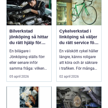
Bilverkstad
Cykelverkstad i
jönköping så hittar
linköping så väljer
du rätt hjälp för
du rätt service för
bilen
din cykel
En bilägare i
En välskött cykel håller
Jönköping ställs förr
längre, känns roligare
eller senare inför
att köra och är säkrare
samma fråga: vilken
i trafiken. För många
verkstad tar bäst hand
som cy...
05 april 2026
02 april 2026
om...