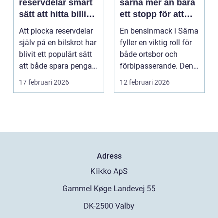
reservdelar smart
särna mer än bara
sätt att hitta billiga
ett stopp för att
bildelar
tanka
Att plocka reservdelar
En bensinmack i Särna
själv på en bilskrot har
fyller en viktig roll för
blivit ett populärt sätt
både ortsbor och
att både spara pengar
förbipasserande. Den
och g...
fungerar som e...
17 februari 2026
12 februari 2026
Adress