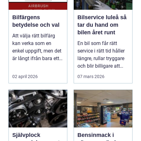
Bilfärgens
Bilservice luleå så
betydelse och val
tar du hand om
bilen året runt
Att välja rätt bilfärg
kan verka som en
En bil som får rätt
enkel uppgift, men det
service i rätt tid håller
är långt ifrån bara ett
längre, rullar tryggare
estetiskt bes...
och blir billigare att
äga. I ...
02 april 2026
07 mars 2026
Självplock
Bensinmack i