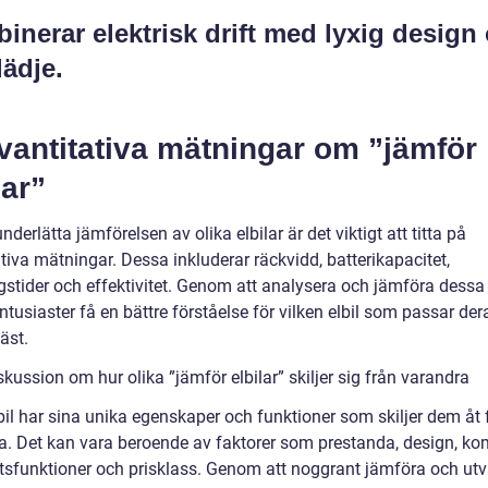
inerar elektrisk drift med lyxig design
lädje.
vantitativa mätningar om ”jämför
lar”
underlätta jämförelsen av olika elbilar är det viktigt att titta på
tiva mätningar. Dessa inkluderar räckvidd, batterikapacitet,
gstider och effektivitet. Genom att analysera och jämföra dessa 
ntusiaster få en bättre förståelse för vilken elbil som passar der
äst.
skussion om hur olika ”jämför elbilar” skiljer sig från varandra
bil har sina unika egenskaper och funktioner som skiljer dem åt 
a. Det kan vara beroende av faktorer som prestanda, design, kom
tsfunktioner och prisklass. Genom att noggrant jämföra och ut