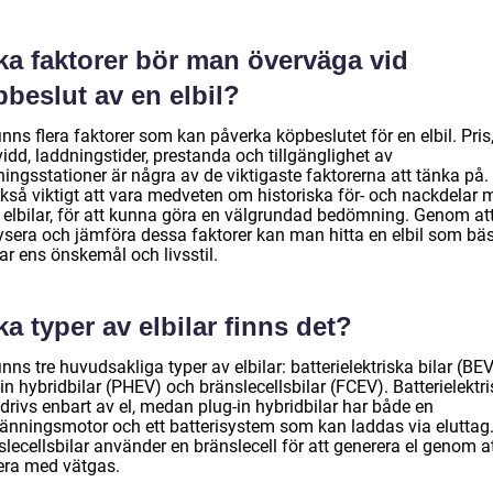
ka faktorer bör man överväga vid
beslut av en elbil?
inns flera faktorer som kan påverka köpbeslutet för en elbil. Pris
idd, laddningstider, prestanda och tillgänglighet av
ingsstationer är några av de viktigaste faktorerna att tänka på.
ckså viktigt att vara medveten om historiska för- och nackdelar 
a elbilar, för att kunna göra en välgrundad bedömning. Genom at
ysera och jämföra dessa faktorer kan man hitta en elbil som bäs
ar ens önskemål och livsstil.
ka typer av elbilar finns det?
inns tre huvudsakliga typer av elbilar: batterielektriska bilar (BEV
in hybridbilar (PHEV) och bränslecellsbilar (FCEV). Batterielektr
 drivs enbart av el, medan plug-in hybridbilar har både en
ränningsmotor och ett batterisystem som kan laddas via eluttag
lecellsbilar använder en bränslecell för att generera el genom a
era med vätgas.