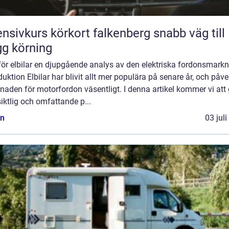
nsivkurs körkort falkenberg snabb väg till
gg körning
ör elbilar en djupgående analys av den elektriska fordonsmark
duktion Elbilar har blivit allt mer populära på senare år, och påve
aden för motorfordon väsentligt. I denna artikel kommer vi att
iktlig och omfattande p...
n
03 jul