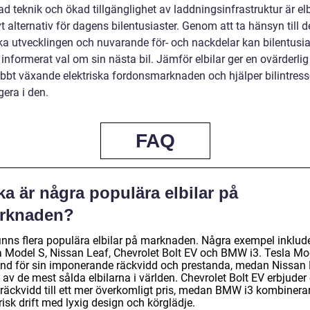
ad teknik och ökad tillgänglighet av laddningsinfrastruktur är elbi
vt alternativ för dagens bilentusiaster. Genom att ta hänsyn till 
ska utvecklingen och nuvarande för- och nackdelar kan bilentusia
 informerat val om sin nästa bil. Jämför elbilar ger en ovärderlig 
bbt växande elektriska fordonsmarknaden och hjälper bilintres
gera i den.
FAQ
ka är några populära elbilar på
rknaden?
finns flera populära elbilar på marknaden. Några exempel inklud
a Model S, Nissan Leaf, Chevrolet Bolt EV och BMW i3. Tesla Mo
änd för sin imponerande räckvidd och prestanda, medan Nissan
 av de mest sålda elbilarna i världen. Chevrolet Bolt EV erbjuder
 räckvidd till ett mer överkomligt pris, medan BMW i3 kombinera
risk drift med lyxig design och körglädje.