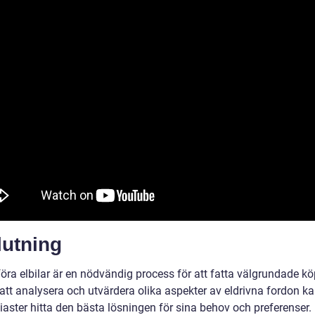
lutning
öra elbilar är en nödvändig process för att fatta välgrundade kö
tt analysera och utvärdera olika aspekter av eldrivna fordon k
siaster hitta den bästa lösningen för sina behov och preferenser