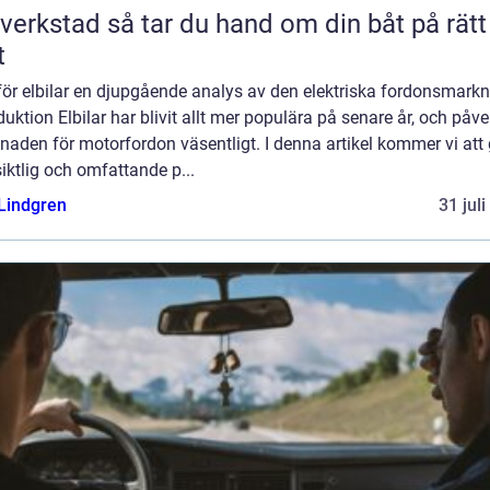
så tar du hand om din båt på rätt
t
ör elbilar en djupgående analys av den elektriska fordonsmark
duktion Elbilar har blivit allt mer populära på senare år, och påve
aden för motorfordon väsentligt. I denna artikel kommer vi att
iktlig och omfattande p...
 Lindgren
31 jul