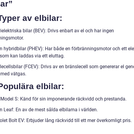
lar”
Typer av elbilar:
ielektriska bilar (BEV): Drivs enbart av el och har ingen
ningsmotor.
in hybridbilar (PHEV): Har både en förbränningsmotor och ett ele
som kan laddas via ett eluttag.
lecellsbilar (FCEV): Drivs av en bränslecell som genererar el ge
 med vätgas.
Populära elbilar:
 Model S: Känd för sin imponerande räckvidd och prestanda.
 Leaf: En av de mest sålda elbilarna i världen.
let Bolt EV: Erbjuder lång räckvidd till ett mer överkomligt pris.