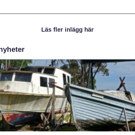
Läs fler inlägg här
 nyheter