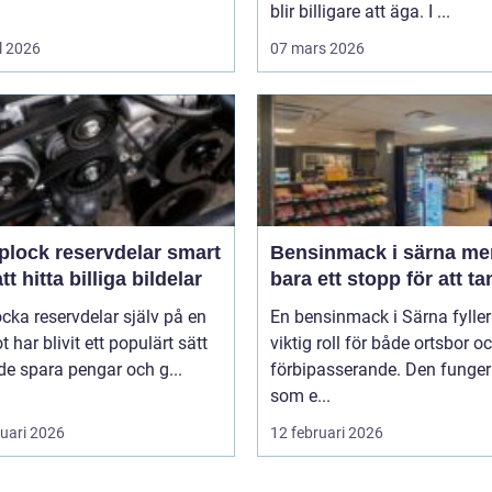
blir billigare att äga. I ...
l 2026
07 mars 2026
lock reservdelar smart
Bensinmack i särna mer än
att hitta billiga bildelar
bara ett stopp för att t
ocka reservdelar själv på en
En bensinmack i Särna fyller
ot har blivit ett populärt sätt
viktig roll för både ortsbor o
de spara pengar och g...
förbipasserande. Den funger
som e...
ruari 2026
12 februari 2026