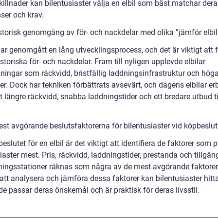
illnader kan bilentusiaster välja en elbil som bäst matchar dera
ser och krav.
istorisk genomgång av för- och nackdelar med olika ”jämför elbil
har genomgått en lång utvecklingsprocess, och det är viktigt att 
storiska för- och nackdelar. Fram till nyligen upplevde elbilar
ningar som räckvidd, bristfällig laddningsinfrastruktur och hög
er. Dock har tekniken förbättrats avsevärt, och dagens elbilar er
t längre räckvidd, snabba laddningstider och ett bredare utbud til
est avgörande beslutsfaktorerna för bilentusiaster vid köpbeslut
eslutet för en elbil är det viktigt att identifiera de faktorer som 
iaster mest. Pris, räckvidd, laddningstider, prestanda och tillgän
ningsstationer räknas som några av de mest avgörande faktorer
tt analysera och jämföra dessa faktorer kan bilentusiaster hitta
e passar deras önskemål och är praktisk för deras livsstil.