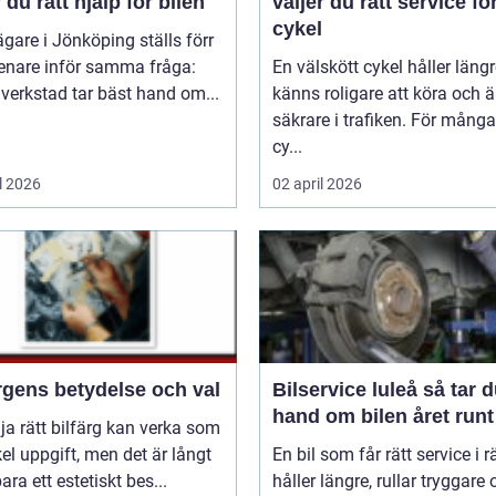
r du rätt hjälp för bilen
väljer du rätt service fö
cykel
ägare i Jönköping ställs förr
senare inför samma fråga:
En välskött cykel håller längr
 verkstad tar bäst hand om...
känns roligare att köra och ä
säkrare i trafiken. För mång
cy...
l 2026
02 april 2026
rgens betydelse och val
Bilservice luleå så tar du
hand om bilen året runt
lja rätt bilfärg kan verka som
el uppgift, men det är långt
En bil som får rätt service i rä
bara ett estetiskt bes...
håller längre, rullar tryggare