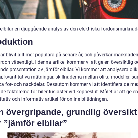
elbilar en djupgående analys av den elektriska fordonsmarkna
oduktion
har blivit allt mer populära på senare år, och påverkar marknaden
don väsentligt. I denna artikel kommer vi att ge en översiktlig 
nde presentation av jämför elbilar. Vi kommer att analysera olik
ar, kvantitativa mätningar, skillnaderna mellan olika modeller, s
ska för- och nackdelar. Dessutom kommer vi att identifiera de me
e faktorerna för bilentusiaster vid köpbeslut. Målet är att ge en
tativ och informativ artikel för online biltidningen.
n övergripande, grundlig översikt
 ”jämför elbilar”