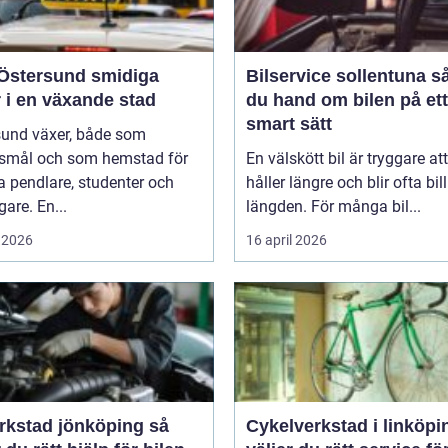
tersund smidiga
Bilservice sollentuna så tar
 i en växande stad
du hand om bilen på ett
smart sätt
sund växer, både som
smål och som hemstad för
En välskött bil är tryggare att
 pendlare, studenter och
håller längre och blir ofta bill
gare. En...
längden. För många bil...
 2026
16 april 2026
rkstad jönköping så
Cykelverkstad i linköping