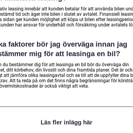
ativ leasing innebär att kunden betalar för att använda bilen un
stämd tid och äger inte bilen i slutet av avtalet. Finansiell leasi
a sidan ger kunden möjlighet att köpa ut bilen efter leasingperi
kunden har ansvar för underhåll och försäkring under avtalets lö
ka faktorer bör jag överväga innan jag
tämmer mig för att leasinga en bil?
n du bestämmer dig för att leasinga en bil bör du överväga din
t, ditt körbehov, din livsstil och dina framtida planer. Det är oc
gt att jämföra olika leasingavtal och se till att de uppfyller dina
krav. Att ta reda på om det finns några begränsningar för körstr
 övermilskostnader är också viktigt att veta.
Läs fler inlägg här