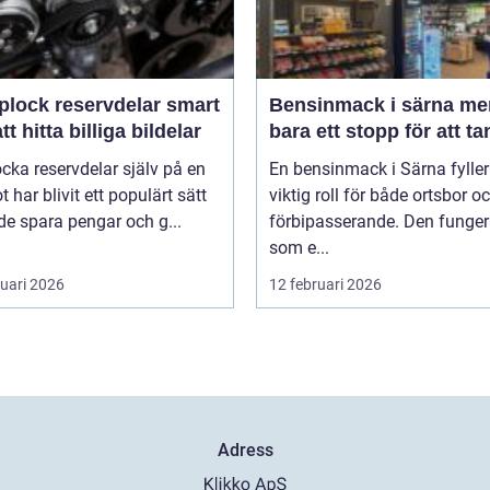
lock reservdelar smart
Bensinmack i särna mer än
att hitta billiga bildelar
bara ett stopp för att t
ocka reservdelar själv på en
En bensinmack i Särna fyller
ot har blivit ett populärt sätt
viktig roll för både ortsbor o
de spara pengar och g...
förbipasserande. Den funger
som e...
ruari 2026
12 februari 2026
Adress