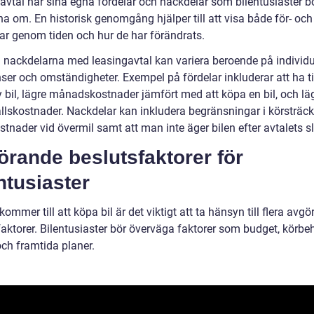
avtal har sina egna fördelar och nackdelar som bilentusiaster b
a om. En historisk genomgång hjälper till att visa både för- och
ar genom tiden och hur de har förändrats.
h nackdelarna med leasingavtal kan variera beroende på individu
nser och omständigheter. Exempel på fördelar inkluderar att ha t
ny bil, lägre månadskostnader jämfört med att köpa en bil, och lä
llskostnader. Nackdelar kan inkludera begränsningar i körsträc
stnader vid övermil samt att man inte äger bilen efter avtalets sl
rande beslutsfaktorer för
ntusiaster
kommer till att köpa bil är det viktigt att ta hänsyn till flera avg
faktorer. Bilentusiaster bör överväga faktorer som budget, körbe
 och framtida planer.