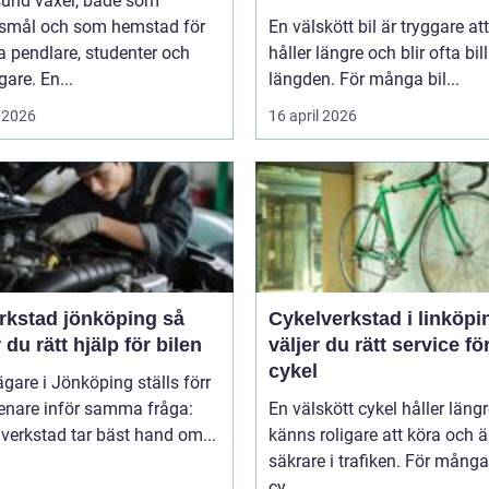
sund växer, både som
smål och som hemstad för
En välskött bil är tryggare att
 pendlare, studenter och
håller längre och blir ofta bill
gare. En...
längden. För många bil...
 2026
16 april 2026
rkstad jönköping så
Cykelverkstad i linköping
r du rätt hjälp för bilen
väljer du rätt service fö
cykel
ägare i Jönköping ställs förr
senare inför samma fråga:
En välskött cykel håller längr
 verkstad tar bäst hand om...
känns roligare att köra och ä
säkrare i trafiken. För mång
cy...