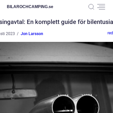
BILAROCHCAMPING.
se
singavtal: En komplett guide för bilentusia
red
sti 2023
Jon Larsson