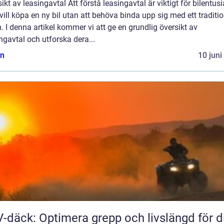
ikt av leasingavtal Att förstå leasingavtal är viktigt för bilentusi
ill köpa en ny bil utan att behöva binda upp sig med ett traditio
n. I denna artikel kommer vi att ge en grundlig översikt av
ngavtal och utforska dera...
n
10 juni
-däck: Optimera grepp och livslängd för d