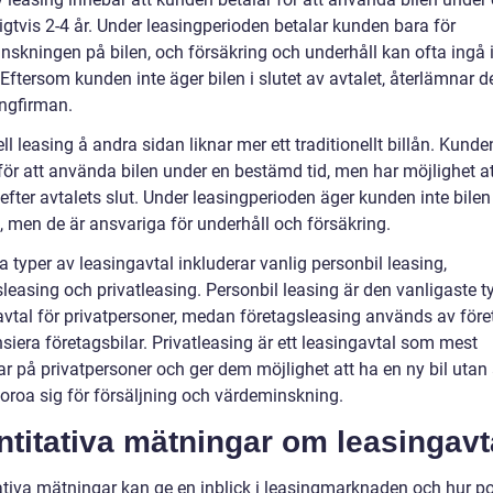
ligtvis 2-4 år. Under leasingperioden betalar kunden bara för
nskningen på bilen, och försäkring och underhåll kan ofta ingå 
 Eftersom kunden inte äger bilen i slutet av avtalet, återlämnar d
singfirman.
ll leasing å andra sidan liknar mer ett traditionellt billån. Kunde
 för att använda bilen under en bestämd tid, men har möjlighet a
 efter avtalets slut. Under leasingperioden äger kunden inte bilen
t, men de är ansvariga för underhåll och försäkring.
 typer av leasingavtal inkluderar vanlig personbil leasing,
leasing och privatleasing. Personbil leasing är den vanligaste t
avtal för privatpersoner, medan företagsleasing används av före
nsiera företagsbilar. Privatleasing är ett leasingavtal som mest
r på privatpersoner och ger dem möjlighet att ha en ny bil utan 
oroa sig för försäljning och värdeminskning.
titativa mätningar om leasingavt
ativa mätningar kan ge en inblick i leasingmarknaden och hur p