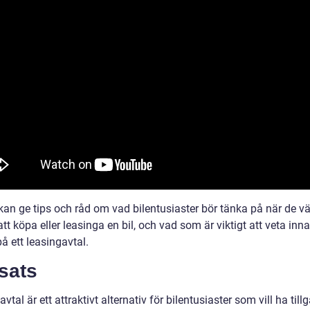
kan ge tips och råd om vad bilentusiaster bör tänka på när de vä
tt köpa eller leasinga en bil, och vad som är viktigt att veta in
på ett leasingavtal.
sats
vtal är ett attraktivt alternativ för bilentusiaster som vill ha tillg