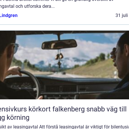
ngavtal och utforska dera...
 Lindgren
31 jul
nsivkurs körkort falkenberg snabb väg till
gg körning
ikt av leasingavtal Att förstå leasingavtal är viktigt för bilentusi