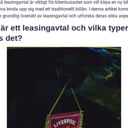
tå leasingavtal är viktigt för bilentusiaster som vill köpa en ny bi
va binda upp sig med ett traditionellt billån. I denna artikel kom
n grundlig översikt av leasingavtal och utforska deras olika aspe
är ett leasingavtal och vilka type
s det?