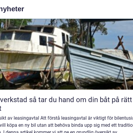
 nyheter
så tar du hand om din båt på rätt
t
ikt av leasingavtal Att förstå leasingavtal är viktigt för bilentusi
ill köpa en ny bil utan att behöva binda upp sig med ett traditio
n. I denna artikel kommer vi att ge en grundlig översikt av