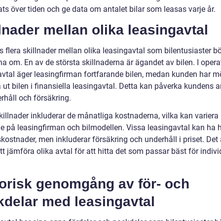
ts över tiden och ge data om antalet bilar som leasas varje år.
lnader mellan olika leasingavtal
s flera skillnader mellan olika leasingavtal som bilentusiaster b
a om. En av de största skillnaderna är ägandet av bilen. I opera
avtal äger leasingfirman fortfarande bilen, medan kunden har mö
 ut bilen i finansiella leasingavtal. Detta kan påverka kundens 
rhåll och försäkring.
killnader inkluderar de månatliga kostnaderna, vilka kan variera
e på leasingfirman och bilmodellen. Vissa leasingavtal kan ha 
ostnader, men inkluderar försäkring och underhåll i priset. Det 
att jämföra olika avtal för att hitta det som passar bäst för indivi
torisk genomgång av för- och
kdelar med leasingavtal