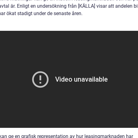
vtal är. Enligt en undersökning från [KÄLLA] visar att andelen b
har ökat stadigt under de senaste åren.
kan ge en grafisk representation av hur leasingmarknaden har