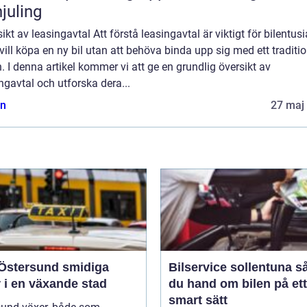
hjuling
ikt av leasingavtal Att förstå leasingavtal är viktigt för bilentusi
ill köpa en ny bil utan att behöva binda upp sig med ett traditio
n. I denna artikel kommer vi att ge en grundlig översikt av
ngavtal och utforska dera...
n
27 maj
tersund smidiga
Bilservice sollentuna så tar
 i en växande stad
du hand om bilen på ett
smart sätt