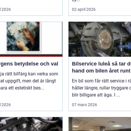
l 2026
02 april 2026
rgens betydelse och val
Bilservice luleå så tar du
hand om bilen året runt
lja rätt bilfärg kan verka som
el uppgift, men det är långt
En bil som får rätt service i rä
bara ett estetiskt bes...
håller längre, rullar tryggare
blir billigare att äga. I ...
l 2026
07 mars 2026