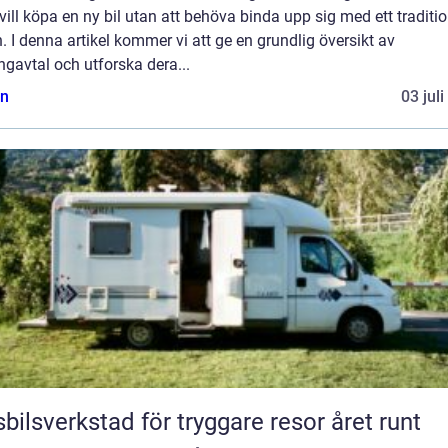
ill köpa en ny bil utan att behöva binda upp sig med ett traditio
n. I denna artikel kommer vi att ge en grundlig översikt av
ngavtal och utforska dera...
n
03 jul
bilsverkstad för tryggare resor året runt